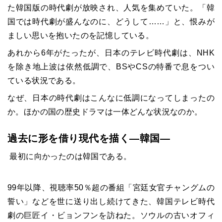
た韓国版の時代劇が放映され、人気を集めていた。「韓
国では時代劇が盛んなのに、どうして……」と、恨みが
ましい思いを抱いたのを記憶している。
あれから
6
年がたったが、日本のテレビ時代劇は、
NHK
を除き地上波は依然低調で、
BS
や
CS
の特番で息をつい
ている状況である。
なぜ、日本の時代劇はこんなに低調になってしまったの
か。ほかの国の歴史ドラマは一体どんな状況なのか。
過去に形を借り現代を描く―韓国―
最初に向かったのは韓国である。
99
年以降、視聴率
50
％超の番組「宮廷女官チャングムの
誓い」などを世に送り出し続けてきた、韓国テレビ時代
劇の巨匠イ・ビョンフンを訪ねた。ソウルの古いオフィ