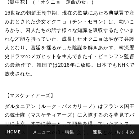
【獄中花】（「オクニョ 運命の女」）
16
世紀の朝鮮王朝中期、現在の監獄にあたる典獄署で産
みおとされた少女オクニョ（チン・セヨン）は、幼いこ
ろから、囚人たちの話す様々な知識を吸収するたぐいま
れな才能を持っていた。成長したオクニョはやがて弁護
人となり、宮廷を揺るがした陰謀を解きあかす。韓流歴
史ドラマのメガヒットを生んできたイ・ビョンフン監督
の最新作で、韓国では
2016
年に放映。日本でも
NHK
で
放映された。
【マスケティアーズ】
ダルタニアン（ルーク・パスカリーノ）はフランス国王
の銃士隊（マスケティアーズ）に入隊するのを夢見てパ
リに上京。すでに銃士として頭角を現していたアトス、
HOME
メニュー
特集
連載
おすすめ
ポルトス、アラミスの
3
人に出会う。彼らと友人になっ