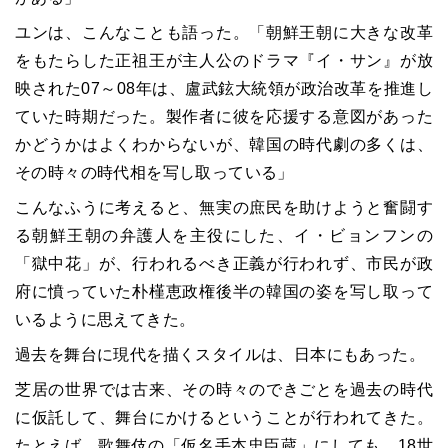
ユンは、こんなことも語った。「朝鮮王朝に大きな改革
をもたらした正祖王が主人公のドラマ『イ・サン』が放
映された
07
～
08
年は、盧武鉉大統領が政治改革を推進し
ていた時期だった。製作者に彼を応援する意図があった
かどうかはよくわからないが、韓国の時代劇の多くは、
その時々の時代相を写し取っている」
こんなふうに考えると、無実の庶民を助けようと奮闘す
る朝鮮王朝の弁護人を主役にした、イ・ビョンフンの
「獄中花」が、行われるべき正義が行われず、市民が政
府に憤っていた朴槿恵政権後半の韓国の姿を写し取って
いるように思えてきた。
過去を舞台に現代を描くスタイルは、日本にもあった。
芝居の世界では古来、その時々のできごとを過去の時代
に仮託して、舞台にかけるということが行われてきた。
たとえば、歌舞伎の「仮名手本忠臣蔵」にしても、
18
世