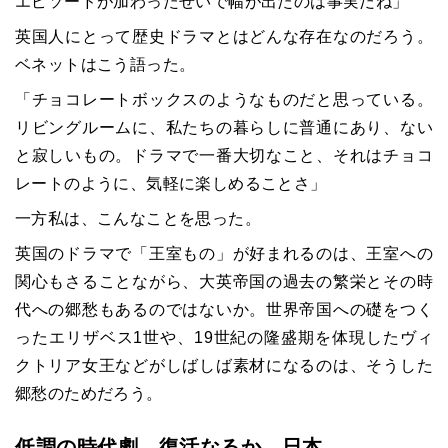
エピソードが加わったせいで幅が出たのは事実だね」
英国人にとって歴史ドラマとはどんな存在なのだろう。
ベネットはこう語った。
「チョコレートボックスのようなものだと思っている。
リビングルームに、私たちの暮らしに普通にあり、ない
と寂しいもの。ドラマで一番大切なこと、それはチョコ
レートのように、気軽に楽しめることさ」
一方私は、こんなことを思った。
英国のドラマで「王室もの」が好まれるのは、王室への
関心もさることながら、大英帝国の過去の繁栄とその時
代への郷愁もあるのではないか。世界帝国への礎をつく
ったエリザベス
1
世や、
19
世紀の隆盛期を体現したヴィ
クトリア女王などがしばしば素材になるのは、そうした
郷愁のためだろう。
低調の時代劇、復活なるか―日本―