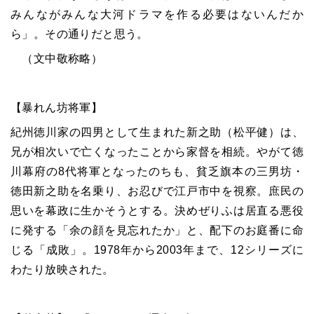
みんながみんな大河ドラマを作る必要はないんだか
ら」。その通りだと思う。
（文中敬称略）
【暴れん坊将軍】
紀州徳川家の四男として生まれた新之助（松平健）は、
兄が相次いで亡くなったことから家督を相続。やがて徳
川幕府の
8
代将軍となったのちも、貧乏旗本の三男坊・
徳田新之助を名乗り、お忍びで江戸市中を視察。庶民の
思いを幕政に生かそうとする。決めぜりふは居直る悪役
に発する「余の顔を見忘れたか」と、配下のお庭番に命
じる「成敗」。
1978
年から
2003
年まで、
12
シリーズに
わたり放映された。