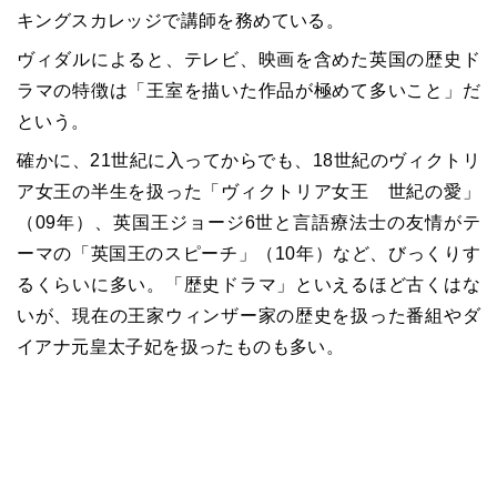
キングスカレッジで講師を務めている。
ヴィダルによると、テレビ、映画を含めた英国の歴史ド
ラマの特徴は「王室を描いた作品が極めて多いこと」だ
という。
確かに、
21
世紀に入ってからでも、
18
世紀のヴィクトリ
ア女王の半生を扱った「ヴィクトリア女王 世紀の愛」
（
09
年）、英国王ジョージ
6
世と言語療法士の友情がテ
ーマの「英国王のスピーチ」（
10
年）など、びっくりす
るくらいに多い。「歴史ドラマ」といえるほど古くはな
いが、現在の王家ウィンザー家の歴史を扱った番組やダ
イアナ元皇太子妃を扱ったものも多い。