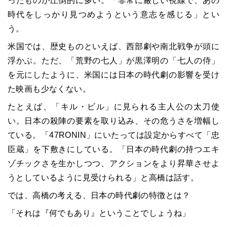
ったものが圧倒的に多い。「非常に厳しい視線で、あの
時代をしっかり見つめようという意志を感じる」とい
う。
米国では、歴史ものといえば、西部劇や南北戦争が頭に
浮かぶ。ただ、「荒野の七人」が黒澤明の「七人の侍」
を元にしたように、米国には日本の時代劇の影響を受け
た映画も少なくない。
たとえば、「キル・ビル」に見られる主人公の太刀使
い。日本の殺陣の要素を取り込み、その危うさを増幅し
ている。「
47RONIN
」にいたっては設定からすべて「忠
臣蔵」を下敷きにしている。「日本の時代劇の持つエキ
ゾチックさを生かしつつ、アクションをより昇華させよ
うとしているように見受けられる」と高橋は話す。
では、高橋の考える、日本の時代劇の特徴とは？
「それは『何でもあり』ということでしょうね」