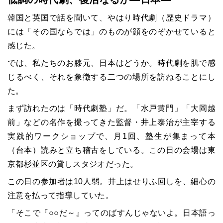
韓国と英国で話を聞いて、やはり時代劇（歴史ドラマ）
には「その国ならでは」のものが顔をのぞかせていると
感じた。
では、私たちのお膝元、日本はどうか。時代劇を肌で感
じるべく、それを象徴する二つの場所を訪ねることにし
た。
まず訪れたのは「時代劇塾」だ。「水戸黄門」「大岡越
前」などの名作を撮ってきた監督・井上泰治が主宰する
実践的ワークショップで、月
1
回、塾生が集まって本
（台本）読みと立ち稽古をしている。この日の会場は東
京都杉並区の貸しスタジオだった。
この日の参加者は
10
人弱。井上はせりふ回しを、細心の
注意を払って指導していた。
「そこで『○○だ～』ってのばすんじゃないよ。日本語っ