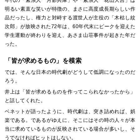
年代の「素浪人 月影兵庫」や「素浪人 花山大吉」は
明るい素直な笑いが特徴の、まさに高度成長期らしい作
品だったし、権力と対峙する渡世人が主役の「木枯し紋
次郎」が放映された
72
年は、
60
年代末にピークを迎えた
学生運動が終わりを迎え、あさま山荘事件が起きた年だ
った。
「皆が求めるもの」を模索
では、そんな日本の時代劇がどうして低調になったのだ
ろう。
井上は「皆が求めるものを作ってこられなかったから」
と話してくれた。
ベネットが語ったように、時代劇は、突き詰めれば、娯
楽である。であるがゆえに、そこにはその時の人々が本
当に求めているものが反映されている場合が多いし、そ
うでなければヒットはしない。