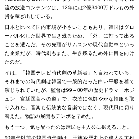
流の放送コンテンツは、
12
年には
2
億
3400
万ドルもの外
貨を稼ぎ出している。
日本と比べて国内市場が小さいこともあり、韓国はグロ
ーバル化した世界で生き残るため、「外」に打って出る
ことを選んだ。その先頭がサムスンや現代自動車といっ
た企業だが、時代劇もまた、生き残るため外に目を向け
たのだ。
イは、「韓国テレビ時代劇の革新者」と言われている。
それまでの時代劇は韓国で一般的だった白い平服を着て
演じられていたが、監督は
99
～
00
年の歴史ドラマ「ホジ
ュン 宮廷医官への道」で、衣装に色鮮やかな韓服を取
り入れた。音楽も伝統的な音楽ではなく、現代風に切り
替えた。物語の展開もテンポを早めた。
もう一つ、気を配ったのは庶民を主人公に据えること。
90
年代以前の韓国時代劇は、王族や歴史上の偉人を主役