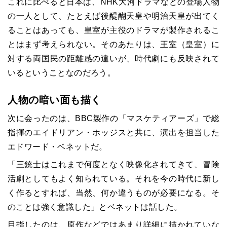
これに比べると日本は、
NHK
大河ドラマなどの登場人物
の一人として、たとえば後醍醐天皇や明治天皇が出てく
ることはあっても、皇室が主役のドラマが製作されるこ
とはまず考えられない。そのあたりは、王室（皇室）に
対する両国民の距離感の違いが、時代劇にも反映されて
いるということなのだろう。
人物の暗い面も描く
次に会ったのは、
BBC
製作の「マスケティアーズ」で総
指揮のエイドリアン・ホッジスと共に、演出を担当した
エドワード・ベネットだ。
「三銃士はこれまで何度となく映像化されてきて、冒険
活劇としてもよく知られている。それを今の時代に新し
く作るとすれば、当然、何か違うものが必要になる。そ
のことは強く意識した」とベネットは話した。
目指したのは、原作などではあまり詳細に描かれていな