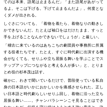
てのは本来、語尾は止まるんだ」「また語尾があがって
るよ。そこは下げる。下げて止まるんだよ」。何度とな
くダメが出される。
しぐさについても、「着物を着たら、着物なりの動きし
かできないんだ。たとえば袖口をはだけたまま、すっと
手を上げることなんかできないでしょうが」と厳しい。
「稽古に来ているのはあちこちの劇団員や事務所に所属
する役者たちです。たとえ、すぐに時代劇に出演する機
会がなくても、せりふや立ち居振る舞いを学ぶことでス
テップアップにつながると考える人が多い」と、とりま
とめ役の杉本茂は話す。
確かに、わきで聞いているだけで、普段使っている私自
身の日本語がいかにおかしいかを痛感させられた。正し
い日本語と時代劇らしいせりふ回し、着物に沿った立ち
居振る舞い……。チャンバラシーンこそ見ることはでき