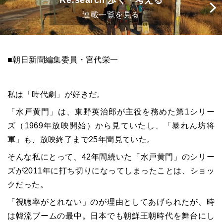
Re:search 歩く・考える
連載一覧を見る
■朝日新聞編集委員・宮代栄一
私は「時代劇」が好きだ。
「水戸黄門」は、東野英治郎が主役を務めた第
1
シリー
ズ（
1969
年放映開始）から見ていたし、「暴れん坊将
軍」も、放映終了まで
25
年間見ていた。
そんな私にとって、
42
年間続いた「水戸黄門」のシリー
ズが
2011
年に打ち切りになってしまったことは、ショッ
クだった。
「視聴率がとれない」のが理由としてあげられたが、時
は韓流ブームの最中。日本でも朝鮮王朝時代を舞台にし