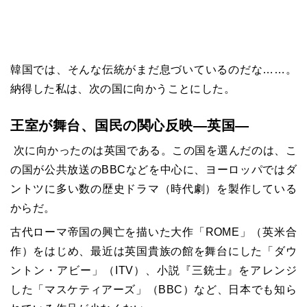
韓国では、そんな伝統がまだ息づいているのだな……。
納得した私は、次の国に向かうことにした。
王室が舞台、国民の関心反映―英国―
次に向かったのは英国である。この国を選んだのは、こ
の国が公共放送の
BBC
などを中心に、ヨーロッパではダ
ントツに多い数の歴史ドラマ（時代劇）を製作している
からだ。
古代ローマ帝国の興亡を描いた大作「
ROME
」（英米合
作）をはじめ、最近は英国貴族の館を舞台にした「ダウ
ントン・アビー」（
ITV
）、小説『三銃士』をアレンジ
した「マスケティアーズ」（
BBC
）など、日本でも知ら