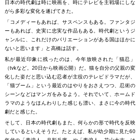
日本の時代劇は時に映画を、時にテレビを主戦場にしな
がら多彩な変化を遂げてきた。
「コメディーもあれば、サスペンスもある。ファンタジ
ーもあれば、史実に忠実な作品もある。時代劇というジ
ャンルに、これだけのバリエーションがある国はほかに
ないと思います」と高橋は話す。
私が最近印象に残ったのは、今年放映された「猫忍」
（
tvk
など。
20
日から映画公開）だ。猫を自分の父親の変
化した姿だと思い込む忍者が主役のテレビドラマだが、
「猫ブーム」という最近のはやりをおさえつつ、忍術の
シーンなどはマンガをみるよう。それでいて、ホームド
ラマのようなほんわりした感じも漂い、まさに今の時代
劇だと感じた。
そして、日本の時代劇もまた、何らかの形で時代を反映
しているといえそうだ。たとえば、私が幼少期に見た
60