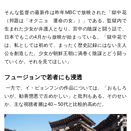
そんな監督の最新作は昨年
MBC
で放映された「獄中花
（邦題は「オクニョ 運命の女」）」である。監獄内で
生まれた少女が弁護人となり、宮中の陰謀と闘う話で、
日本でもこの
4
月から放映が始まっている。「獄中花で
は、私としては初めて、まったく歴史記録にはない主人
公を創造した。少女が朝鮮王朝に渦巻く陰謀とどう闘っ
ていくか。それを見てほしい」
フュージョンで若者にも浸透
一方で、イ・ビョンフンの作品については、「おもしろ
いが、勧善懲悪で古めかしい」と批判もある。そのせい
か、主な視聴者層は
40
～
50
代と比較的高めだ。