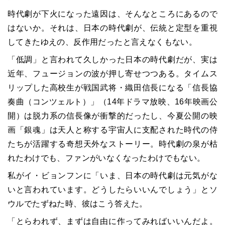
時代劇が下火になった遠因は、そんなところにあるので
はないか。それは、日本の時代劇が、伝統と定型を重視
してきたゆえの、反作用だったと言えなくもない。
「低調」と言われて久しかった日本の時代劇だが、実は
近年、フュージョンの波が押し寄せつつある。タイムス
リップした高校生が戦国武将・織田信長になる「信長協
奏曲（コンツェルト）」（
14
年ドラマ放映、
16
年映画公
開）は脱力系の信長像が衝撃的だったし、今夏公開の映
画「銀魂」は天人と称する宇宙人に支配された時代の侍
たちが活躍する奇想天外なストーリー。時代劇の泉が枯
れたわけでも、ファンがいなくなったわけでもない。
私がイ・ビョンフンに「いま、日本の時代劇は元気がな
いと言われています。どうしたらいいんでしょう」とソ
ウルでたずねた時、彼はこう答えた。
「とらわれず、まずは自由に作ってみればいいんだよ。