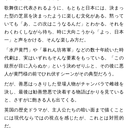
歌舞伎に代表されるように、もともと日本には、決まっ
た型の芝居を決まったように楽しむ文化がある。黙って
いても「あ、この次はこうなるんだ」とわかる。それを
わくわくしながら待ち、時に大向こうから「よっ、日本
一」と声をかける、そんな楽しみ方だ。
「水戸黄門」や「暴れん坊将軍」などの数十年続いた時
代劇は、実はいずれもそんな要素をもっている。「この
紋所が目に入らぬか」という決めぜりふと、その後に悪
人が黄門様の前でひれ伏すシーンがその典型だろう。
だが、善悪はっきりした登場人物がチャンバラで雌雄を
決し、最後は勧善懲悪で決着する物語ばかりを見ている
と、さすがに飽きる人も出てくる。
英国の歴史ドラマが、主人公たちの暗い面まで描くこと
には現代ならではの視点を感じたが、これとは対照的
だ。