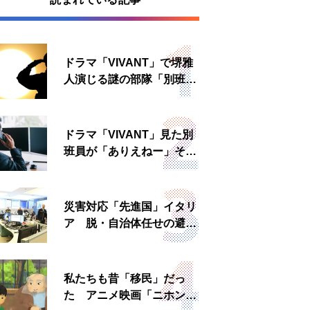
ドラマ「VIVANT」で堺雅
人演じる謎の部隊「別班」
は実在する？内情知る人物
に聞いた
ドラマ「VIVANT」見た別
班員が「ありえねー」その
理由とは 非公然組織ゆえ
の悲哀
災害対応「先進国」イタリ
ア 脱・自治体任せの避難
所運営、被災者への温かい
食事も
私たちも昔「移民」だっ
た アニメ映画「ニホンジ