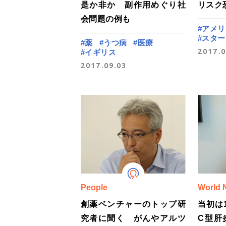
是か非か 副作用めぐり社
リスク
会問題の例も
#アメリ
#スタ
#薬
#うつ病
#医療
2017.0
#イギリス
2017.09.03
People
World 
創薬ベンチャーのトップ研
当初は
究者に聞く がんやアルツ
C型肝