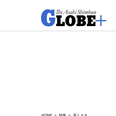
HOME
特集
薬とカネ