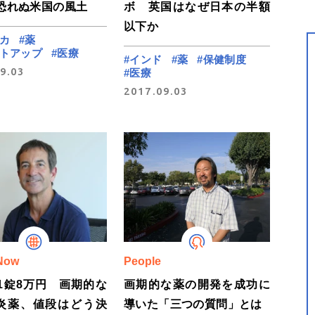
恐れぬ米国の風土
ボ 英国はなぜ日本の半額
以下か
カ
#薬
ートアップ
#医療
#インド
#薬
#保健制度
9.03
#医療
2017.09.03
Now
People
1錠8万円 画期的な
画期的な薬の開発を成功に
炎薬、値段はどう決
導いた「三つの質問」とは