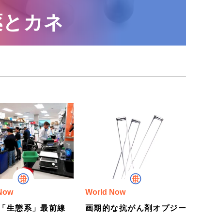
薬とカネ
Now
World Now
の「生態系」最前線
画期的な抗がん剤オプジー