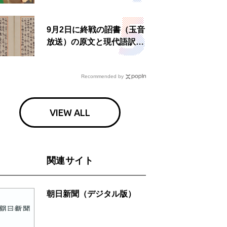
ン」上映へ
9月2日に終戦の詔書（玉音
放送）の原文と現代語訳を
読む もう一つの「終戦の
日」
Recommended by
VIEW ALL
関連サイト
朝日新聞（デジタル版）