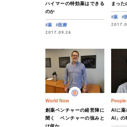
ハイマーの特効薬はできる
まった
のか
#薬
#
2017.0
#薬
#医療
2017.09.26
World Now
People
創薬ベンチャーの経営陣に
AIに
聞く ベンチャーの強みと
AI」
は何か