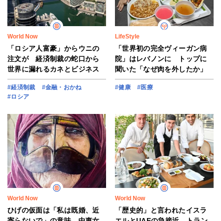
World Now
LifeStyle
「ロシア人富豪」からウニの
「世界初の完全ヴィーガン病
注文が 経済制裁の蛇口から
院」はレバノンに トップに
世界に漏れるカネとビジネス
聞いた「なぜ肉を外したか」
#経済制裁
#金融・おかね
#健康
#医療
#ロシア
World Now
World Now
ひげの仮面は「私は既婚、近
「歴史的」と言われたイスラ
寄らないで」の意味 中東女
エルとUAEの急接近、トラン