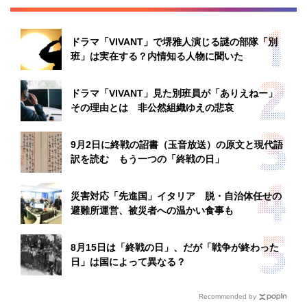
ドラマ「VIVANT」で堺雅人演じる謎の部隊「別
班」は実在する？内情知る人物に聞いた
ドラマ「VIVANT」見た別班員が「ありえねー」
その理由とは 非公然組織ゆえの悲哀
9月2日に終戦の詔書（玉音放送）の原文と現代語
訳を読む もう一つの「終戦の日」
災害対応「先進国」イタリア 脱・自治体任せの
避難所運営、被災者への温かい食事も
8月15日は「終戦の日」、だが「戦争が終わった
日」は国によって異なる？
Recommended by