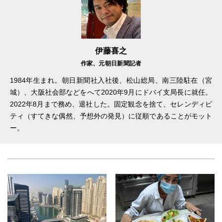
伊藤喜之
作家、元朝日新聞記者
1984年生まれ。朝日新聞社入社後、松山総局、南三陸駐在（宮
城）、大阪社会部などをへて2020年9月にドバイ支局長に就任。
2022年8月まで務め、退社した。固定観念を捨て、セレンディピ
ティ（すてきな偶然、予想外の発見）に従順であることがモット
ー。