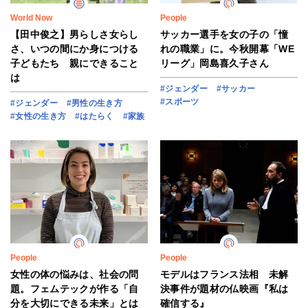
World Now
People
【田中俊之】男らしさ女らし
サッカー選手を女の子の「憧
さ、いつの間にか身につける
れの職業」に。今秋開幕「WE
子どもたち 親にできること
リーグ」岡島喜久子さん
は
#ジェンダー
#サッカー
#スポーツ
#ジェンダー
#男性の生き方
#女性の生き方
#はたらく
#家族
People
People
女性の体の悩みは、社会の問
モデルはフランス法相 未解
題。フェムテックが作る「自
決事件が題材の仏映画『私は
分を大切にできる未来」とは
確信する』