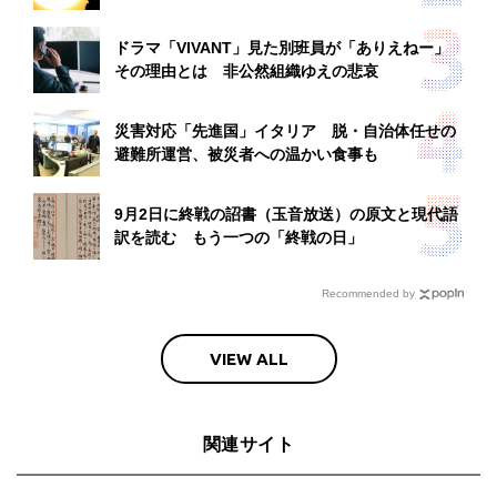
ドラマ「VIVANT」見た別班員が「ありえねー」
その理由とは 非公然組織ゆえの悲哀
災害対応「先進国」イタリア 脱・自治体任せの
避難所運営、被災者への温かい食事も
9月2日に終戦の詔書（玉音放送）の原文と現代語
訳を読む もう一つの「終戦の日」
Recommended by
VIEW ALL
関連サイト