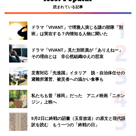
読まれている記事
ドラマ「VIVANT」で堺雅人演じる謎の部隊「別
班」は実在する？内情知る人物に聞いた
ドラマ「VIVANT」見た別班員が「ありえねー」
その理由とは 非公然組織ゆえの悲哀
災害対応「先進国」イタリア 脱・自治体任せの
避難所運営、被災者への温かい食事も
私たちも昔「移民」だった アニメ映画「ニホン
ジン」上映へ
9月2日に終戦の詔書（玉音放送）の原文と現代語
訳を読む もう一つの「終戦の日」