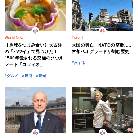
World Now
Travel
【地球をつまみ食い】大西洋
大国の興亡、NATOの空爆……
の「ハワイ」で見つけた！
古都ベオグラードが刻む歴史
1500年愛される究極のソウル
#旅する
フード「ゴフィオ」
#グルメ
#経済
#観光