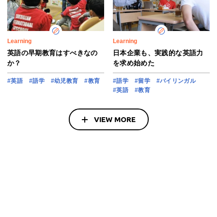
Learning
Learning
英語の早期教育はすべきなの
日本企業も、実践的な英語力
か？
を求め始めた
#英語
#語学
#幼児教育
#教育
#語学
#留学
#バイリンガル
#英語
#教育
VIEW MORE