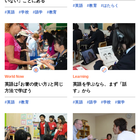
いない」ことにある
#英語
#教育
#はたらく
#英語
#学校
#語学
#教育
World Now
Learning
英語は｢お箸の使い方｣と同じ
英語を学ぶなら、まず「話
方法で学ぼう
す」から
#英語
#教育
#英語
#語学
#学校
#留学