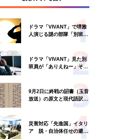
ドラマ「VIVANT」で堺雅
人演じる謎の部隊「別班」
は実在する？内情知る人物
に聞いた
ドラマ「VIVANT」見た別
班員が「ありえねー」その
理由とは 非公然組織ゆえ
の悲哀
9月2日に終戦の詔書（玉音
放送）の原文と現代語訳を
読む もう一つの「終戦の
日」
災害対応「先進国」イタリ
ア 脱・自治体任せの避難
所運営、被災者への温かい