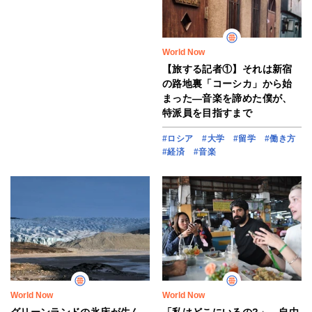
World Now
【旅する記者①】それは新宿
の路地裏「コーシカ」から始
まった―音楽を諦めた僕が、
特派員を目指すまで
#ロシア
#大学
#留学
#働き方
#経済
#音楽
World Now
World Now