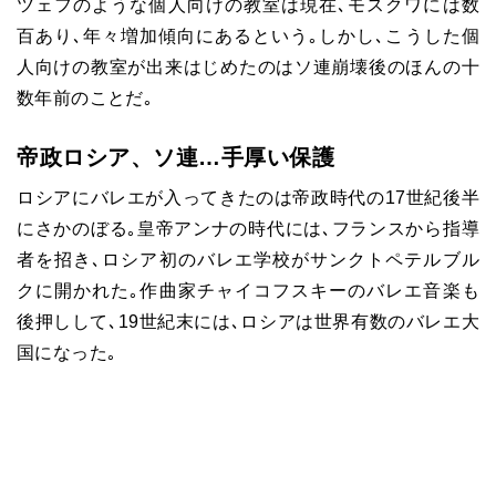
ツェフのような個人向けの教室は現在､モスクワには数
百あり､年々増加傾向にあるという｡しかし､こうした個
人向けの教室が出来はじめたのはソ連崩壊後のほんの十
数年前のことだ｡
帝政ロシア、ソ連…手厚い保護
ロシアにバレエが入ってきたのは帝政時代の17世紀後半
にさかのぼる｡皇帝アンナの時代には､フランスから指導
者を招き､ロシア初のバレエ学校がサンクトペテルブル
クに開かれた｡作曲家チャイコフスキーのバレエ音楽も
後押しして､19世紀末には､ロシアは世界有数のバレエ大
国になった｡