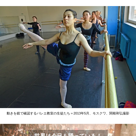
動きを鏡で確認するバレエ教室の生徒たち＝2013年5月、モスクワ、関根和弘撮影