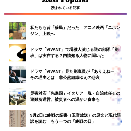
読まれている記事
私たちも昔「移民」だった アニメ映画「ニホン
ジン」上映へ
ドラマ「VIVANT」で堺雅人演じる謎の部隊「別
班」は実在する？内情知る人物に聞いた
ドラマ「VIVANT」見た別班員が「ありえねー」
その理由とは 非公然組織ゆえの悲哀
災害対応「先進国」イタリア 脱・自治体任せの
避難所運営、被災者への温かい食事も
9月2日に終戦の詔書（玉音放送）の原文と現代語
訳を読む もう一つの「終戦の日」