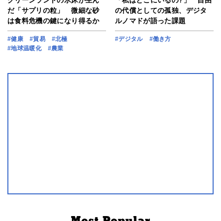
グリーンランドの氷床が生ん
「私はどこにいるの?」 自由
だ「サプリの粒」 微細な砂
の代償としての孤独、デジタ
は食料危機の鍵になり得るか
ルノマドが語った課題
#健康
#貿易
#北極
#デジタル
#働き方
#地球温暖化
#農業