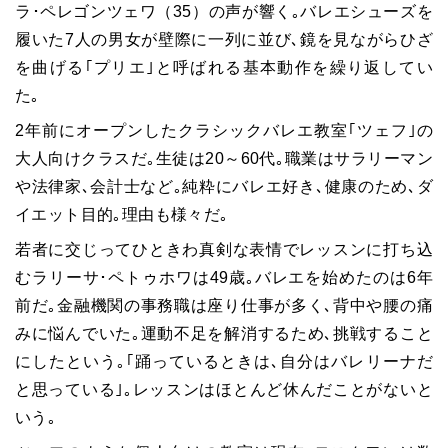
ラ･ペレゴンツェワ（35）の声が響く｡バレエシューズを
履いた7人の男女が壁際に一列に並び､鏡を見ながらひざ
を曲げる｢プリエ｣と呼ばれる基本動作を繰り返してい
た｡
2年前にオープンしたクラシックバレエ教室｢ツェフ｣の
大人向けクラスだ｡生徒は20～60代｡職業はサラリーマン
や法律家､会計士など｡純粋にバレエ好き､健康のため､ダ
イエット目的｡理由も様々だ｡
若者に交じってひときわ真剣な表情でレッスンに打ち込
むラリーサ･ペトゥホワは49歳｡バレエを始めたのは6年
前だ｡金融機関の事務職は座り仕事が多く､背中や腰の痛
みに悩んでいた｡運動不足を解消するため､挑戦すること
にしたという｡｢踊っているときは､自分はバレリーナだ
と思っている｣｡レッスンはほとんど休んだことがないと
いう｡