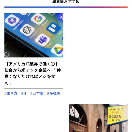
編集部おすすめ
【アメリカIT業界で働く①】
仙台から米テック企業へ 「仲
良くなりたければメシを食
え」
#働き方
#IT
#日本食
#多様性