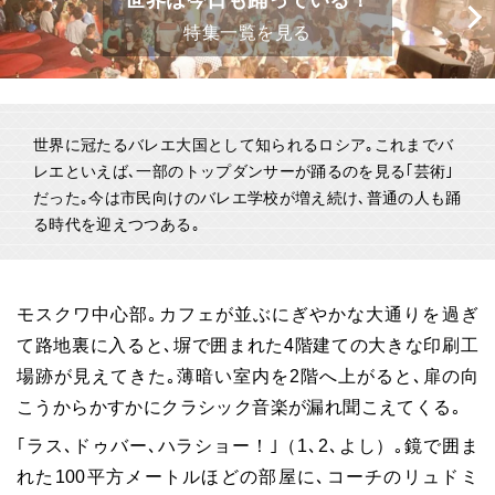
世界は今日も踊っている！
特集一覧を見る
世界に冠たるバレエ大国として知られるロシア｡これまでバ
レエといえば､一部のトップダンサーが踊るのを見る｢芸術｣
だった｡今は市民向けのバレエ学校が増え続け､普通の人も踊
る時代を迎えつつある｡
モスクワ中心部｡カフェが並ぶにぎやかな大通りを過ぎ
て路地裏に入ると､塀で囲まれた4階建ての大きな印刷工
場跡が見えてきた｡薄暗い室内を2階へ上がると､扉の向
こうからかすかにクラシック音楽が漏れ聞こえてくる｡
｢ラス､ドゥバー､ハラショー！｣（1､2､よし）｡鏡で囲ま
れた100平方メートルほどの部屋に､コーチのリュドミ