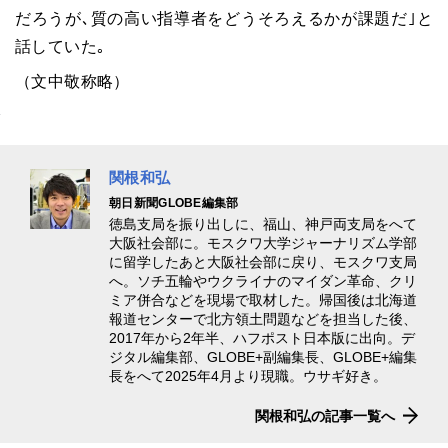
だろうが､質の高い指導者をどうそろえるかが課題だ｣と
話していた｡
（文中敬称略）
関根和弘
朝日新聞GLOBE編集部
徳島支局を振り出しに、福山、神戸両支局をへて
大阪社会部に。モスクワ大学ジャーナリズム学部
に留学したあと大阪社会部に戻り、モスクワ支局
へ。ソチ五輪やウクライナのマイダン革命、クリ
ミア併合などを現場で取材した。帰国後は北海道
報道センターで北方領土問題などを担当した後、
2017年から2年半、ハフポスト日本版に出向。デ
ジタル編集部、GLOBE+副編集長、GLOBE+編集
長をへて2025年4月より現職。ウサギ好き。
関根和弘の記事一覧へ