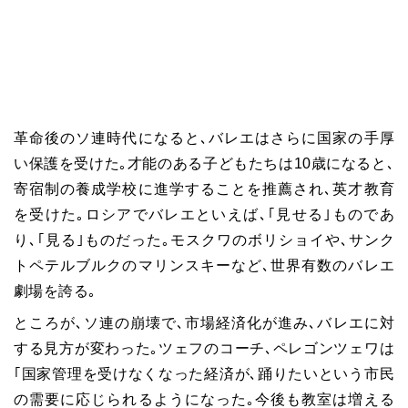
革命後のソ連時代になると､バレエはさらに国家の手厚
い保護を受けた｡才能のある子どもたちは10歳になると､
寄宿制の養成学校に進学することを推薦され､英才教育
を受けた｡ロシアでバレエといえば､｢見せる｣ものであ
り､｢見る｣ものだった｡モスクワのボリショイや､サンク
トペテルブルクのマリンスキーなど､世界有数のバレエ
劇場を誇る｡
ところが､ソ連の崩壊で､市場経済化が進み､バレエに対
する見方が変わった｡ツェフのコーチ､ペレゴンツェワは
｢国家管理を受けなくなった経済が､踊りたいという市民
の需要に応じられるようになった｡今後も教室は増える