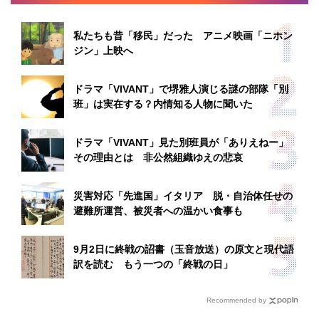
私たちも昔「移民」だった アニメ映画「ニホン
ジン」上映へ
ドラマ「VIVANT」で堺雅人演じる謎の部隊「別
班」は実在する？内情知る人物に聞いた
ドラマ「VIVANT」見た別班員が「ありえねー」
その理由とは 非公然組織ゆえの悲哀
災害対応「先進国」イタリア 脱・自治体任せの
避難所運営、被災者への温かい食事も
9月2日に終戦の詔書（玉音放送）の原文と現代語
訳を読む もう一つの「終戦の日」
Recommended by