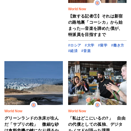
World Now
【旅する記者①】それは新宿
の路地裏「コーシカ」から始
まった―音楽を諦めた僕が、
特派員を目指すまで
#ロシア
#大学
#留学
#働き方
#経済
#音楽
World Now
World Now
グリーンランドの氷床が生ん
「私はどこにいるの?」 自由
だ「サプリの粒」 微細な砂
の代償としての孤独、デジタ
は食料危機の鍵になり得るか
ルノマドが語った課題