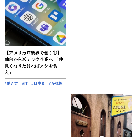
【アメリカIT業界で働く①】
仙台から米テック企業へ 「仲
良くなりたければメシを食
え」
#働き方
#IT
#日本食
#多様性