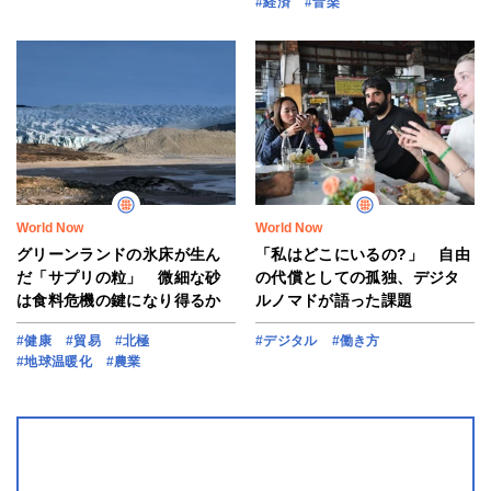
#経済
#音楽
World Now
World Now
グリーンランドの氷床が生ん
「私はどこにいるの?」 自由
だ「サプリの粒」 微細な砂
の代償としての孤独、デジタ
は食料危機の鍵になり得るか
ルノマドが語った課題
#健康
#貿易
#北極
#デジタル
#働き方
#地球温暖化
#農業