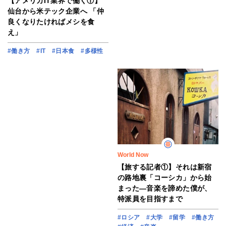
【アメリカIT業界で働く①】
仙台から米テック企業へ 「仲
良くなりたければメシを食
え」
#働き方
#IT
#日本食
#多様性
World Now
【旅する記者①】それは新宿
の路地裏「コーシカ」から始
まった―音楽を諦めた僕が、
特派員を目指すまで
#ロシア
#大学
#留学
#働き方