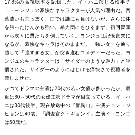
17.8%の高視聴率を記録した。イ・ハニ演じる検事チ
ョ・ヨンジュの豪快なキャラクターが人気の理由だ。言
葉遣いも荒っぽく、口では誰にも負けないが、さらに体
を張ったけんかも強い。暴力団にもひるまず、初回冒頭
から次々に男たちを倒していく。ヨンジュは記憶喪失に
なるが、豪快なキャラはそのままだ。「強い女」を通り
越して「強すぎる女」が突き進むコメディーだった。ヨ
ンジュのキャラクターは「サイダーのような魅力」と評
価された。サイダーのようにはじける痛快さで視聴者を
楽しませた。
かつてドラマの主演は20代の若い女優が多かったが、最
近は30～50代の女優主演ドラマが目立っている。イ・ハ
ニは30代後半、現在放送中の『智異山』主演チョン・ジ
ヒョンは40歳、『調査官ク・ギョンイ』主演イ・ヨンエ
は50歳だ。