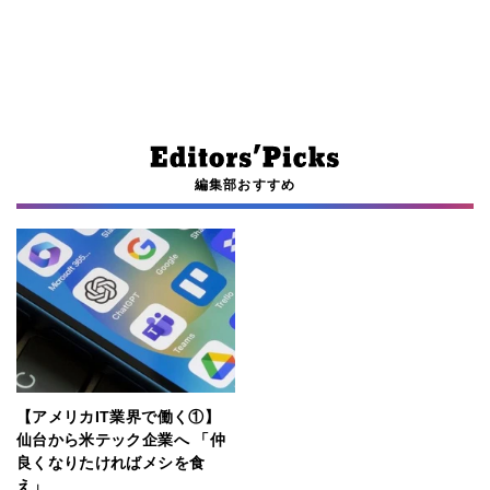
編集部おすすめ
【アメリカIT業界で働く①】
仙台から米テック企業へ 「仲
良くなりたければメシを食
え」