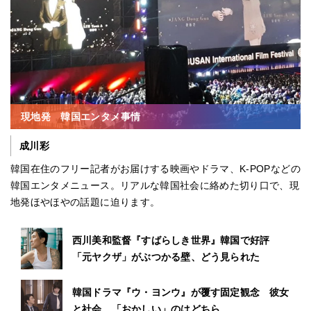
現地発 韓国エンタメ事情
成川彩
韓国在住のフリー記者がお届けする映画やドラマ、K-POPなどの
韓国エンタメニュース。リアルな韓国社会に絡めた切り口で、現
地発ほやほやの話題に迫ります。
西川美和監督『すばらしき世界』韓国で好評
「元ヤクザ」がぶつかる壁、どう見られた
韓国ドラマ『ウ・ヨンウ』が覆す固定観念 彼女
と社会、「おかしい」のはどちら