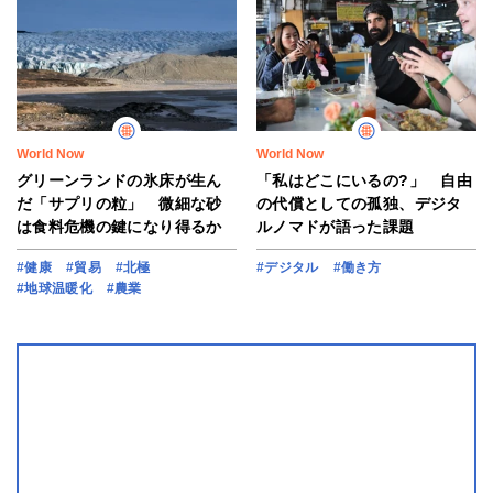
World Now
World Now
グリーンランドの氷床が生ん
「私はどこにいるの?」 自由
だ「サプリの粒」 微細な砂
の代償としての孤独、デジタ
は食料危機の鍵になり得るか
ルノマドが語った課題
#健康
#貿易
#北極
#デジタル
#働き方
#地球温暖化
#農業