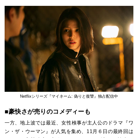
Netflixシリーズ『マイネーム: 偽りと復讐』独占配信中
■豪快さが売りのコメディーも
一方、地上波では最近、女性検事が主人公のドラマ『ワ
ン・ザ・ウーマン』が人気を集め、11月６日の最終回は