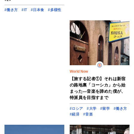
#働き方
#IT
#日本食
#多様性
World Now
【旅する記者①】それは新宿
の路地裏「コーシカ」から始
まった―音楽を諦めた僕が、
特派員を目指すまで
#ロシア
#大学
#留学
#働き方
#経済
#音楽