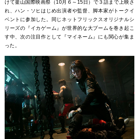
けて釜山国際映画祭（10月６～15日）で３話まで上映さ
れ、ハン・ソヒはじめ出演者や監督、脚本家がトークイ
ベントに参加した。同じネットフリックスオリジナルシ
リーズの『イカゲーム』が世界的な大ブームを巻き起こ
す中、次の注目作として『マイネーム』にも関心が集ま
った。