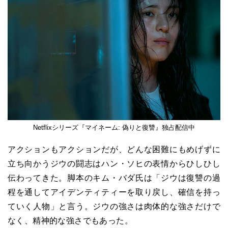
Netflixシリーズ『マイネーム: 偽りと復讐』独占配信中
アクションもアクションだが、どんな困難にもめげずに
立ち向かうジウの闘志はハン・ソヒの表情からひしひし
伝わってきた。脚本のキム・バダ氏は「ジウは復讐の過
程を通してアイデンティティーを取り戻し、確信を持っ
ていく人物」と言う。ジウの強さは肉体的な強さだけで
なく、精神的な強さでもあった。