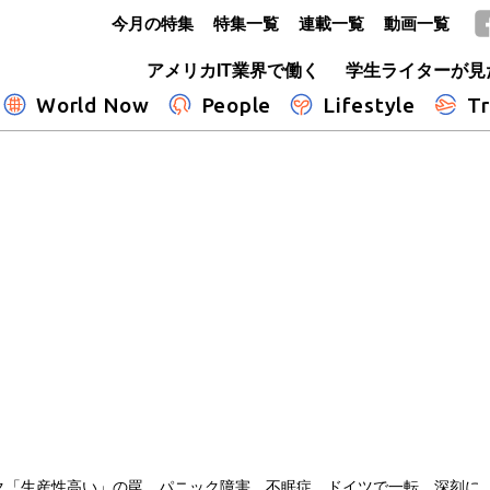
今月の特集
特集一覧
連載一覧
動画一覧
GLOBE+
アメリカIT業界で働く
学生ライターが見
World Now
People
Lifestyle
Tr
ク「生産性高い」の罠 パニック障害、不眠症…ドイツで一転、深刻に