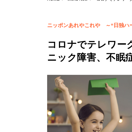
ニッポンあれやこれや ～“日独ハ
コロナでテレワー
ニック障害、不眠