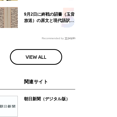
食事も
9月2日に終戦の詔書（玉音
放送）の原文と現代語訳を
読む もう一つの「終戦の
日」
Recommended by
VIEW ALL
関連サイト
朝日新聞（デジタル版）