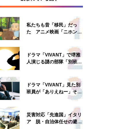
私たちも昔「移民」だっ
た アニメ映画「ニホンジ
ン」上映へ
ドラマ「VIVANT」で堺雅
人演じる謎の部隊「別班」
は実在する？内情知る人物
に聞いた
ドラマ「VIVANT」見た別
班員が「ありえねー」その
理由とは 非公然組織ゆえ
の悲哀
災害対応「先進国」イタリ
ア 脱・自治体任せの避難
所運営、被災者への温かい