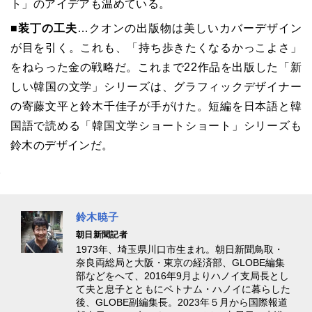
ト」のアイデアも温めている。
■装丁の工夫
…クオンの出版物は美しいカバーデザイン
が目を引く。これも、「持ち歩きたくなるかっこよさ」
をねらった金の戦略だ。これまで22作品を出版した「新
しい韓国の文学」シリーズは、グラフィックデザイナー
の寄藤文平と鈴木千佳子が手がけた。短編を日本語と韓
国語で読める「韓国文学ショートショート」シリーズも
鈴木のデザインだ。
鈴木暁子
朝日新聞記者
1973年、埼玉県川口市生まれ。朝日新聞鳥取・
奈良両総局と大阪・東京の経済部、GLOBE編集
部などをへて、2016年9月よりハノイ支局長とし
て夫と息子とともにベトナム・ハノイに暮らした
後、GLOBE副編集長。2023年５月から国際報道