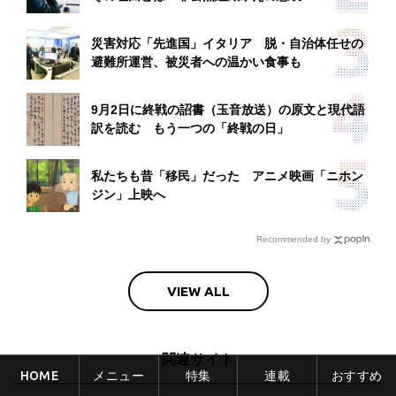
災害対応「先進国」イタリア 脱・自治体任せの
避難所運営、被災者への温かい食事も
9月2日に終戦の詔書（玉音放送）の原文と現代語
訳を読む もう一つの「終戦の日」
私たちも昔「移民」だった アニメ映画「ニホン
ジン」上映へ
Recommended by
VIEW ALL
関連サイト
HOME
メニュー
特集
連載
おすすめ