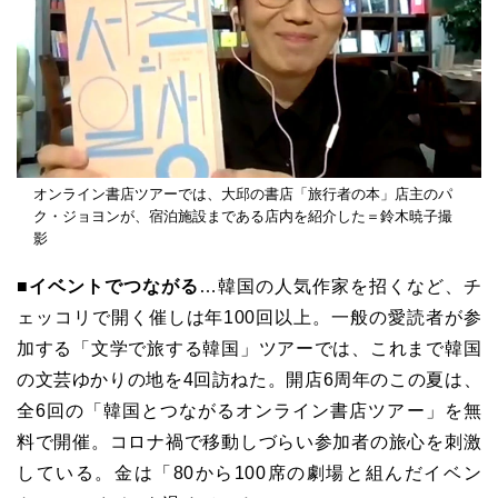
オンライン書店ツアーでは、大邱の書店「旅行者の本」店主のパ
ク・ジョヨンが、宿泊施設まである店内を紹介した＝鈴木暁子撮
影
■イベントでつながる
…韓国の人気作家を招くなど、チ
ェッコリで開く催しは年100回以上。一般の愛読者が参
加する「文学で旅する韓国」ツアーでは、これまで韓国
の文芸ゆかりの地を4回訪ねた。開店6周年のこの夏は、
全6回の「韓国とつながるオンライン書店ツアー」を無
料で開催。コロナ禍で移動しづらい参加者の旅心を刺激
している。金は「80から100席の劇場と組んだイベン