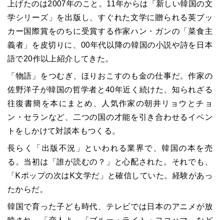
上げたのは2007年のこと。11年からは「新しい韓国の文
学シリーズ」を出版し、すぐれた文学に贈られる英ブッ
カー国際賞をのちに受賞する作家ハン・ガンの「菜食主
義者」を皮切りに、00年代以降の韓国の小説や詩を日本
語で20作以上紹介してきた。
「物語」をつむぎ、ほりおこすのも金の仕事だ。作家の
佐野洋子が韓国の哲学者と40年近く続けた、知られざる
往復書簡を本にまとめ、人気作家の朝井リョウとチョ
ン・セランなど、二つの国の才能を引き合わせるイベン
トをしかけて対談本もつくる。
長らく「出版不況」といわれる業界で、韓国の本を売
る。当初は「誰が読むの？」と心配された。それでも、
「Kポップの次はK文学だ」と確信していた。経験があっ
たからだ。
韓国で育った子ども時代、テレビでは日本のアニメが放