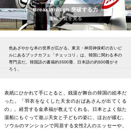
Breakthrough 突破する力
連載一覧を見る
色あざやかな本の世界が広がる。東京・神田神保町の古いビ
ルにあるブックカフェ「チェッコリ」は、韓国に関わる本の
専門店だ。韓国語の書籍約3500冊、日本語の約500冊がそ
ろう。
表紙にひかれて手にとると、銭湯が舞台の韓国の絵本だ
った。「羽衣をなくした天女のおばあさんが出てくる
の」。経営する金承福が教えてくれる。日本とよく似た
湯船にもぐって遊ぶ天女と子どもの姿に、ほおが緩む。
ソウルのマンションで同居する女性2人のエッセーや、