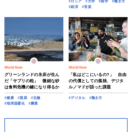
#ロシア
#大学
#留学
#働き方
#経済
#音楽
World Now
World Now
グリーンランドの氷床が生ん
「私はどこにいるの?」 自由
だ「サプリの粒」 微細な砂
の代償としての孤独、デジタ
は食料危機の鍵になり得るか
ルノマドが語った課題
#健康
#貿易
#北極
#デジタル
#働き方
#地球温暖化
#農業