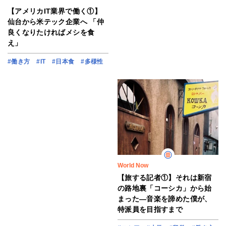
【アメリカIT業界で働く①】
仙台から米テック企業へ 「仲
良くなりたければメシを食
え」
#働き方
#IT
#日本食
#多様性
World Now
【旅する記者①】それは新宿
の路地裏「コーシカ」から始
まった―音楽を諦めた僕が、
特派員を目指すまで