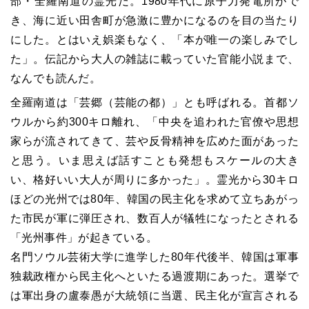
部・全羅南道の霊光だ。1980年代に原子力発電所がで
き、海に近い田舎町が急激に豊かになるのを目の当たり
にした。とはいえ娯楽もなく、「本が唯一の楽しみでし
た」。伝記から大人の雑誌に載っていた官能小説まで、
なんでも読んだ。
全羅南道は「芸郷（芸能の都）」とも呼ばれる。首都ソ
ウルから約300キロ離れ、「中央を追われた官僚や思想
家らが流されてきて、芸や反骨精神を広めた面があった
と思う。いま思えば話すことも発想もスケールの大き
い、格好いい大人が周りに多かった」。霊光から30キロ
ほどの光州では80年、韓国の民主化を求めて立ちあがっ
た市民が軍に弾圧され、数百人が犠牲になったとされる
「光州事件」が起きている。
名門ソウル芸術大学に進学した80年代後半、韓国は軍事
独裁政権から民主化へといたる過渡期にあった。選挙で
は軍出身の盧泰愚が大統領に当選、民主化が宣言される