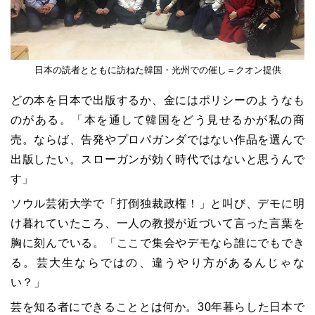
日本の読者とともに訪ねた韓国・光州での催し＝クオン提供
どの本を日本で出版するか、金にはポリシーのようなも
のがある。「本を通して韓国をどう見せるかが私の商
売。ならば、告発やプロパガンダではない作品を選んで
出版したい。スローガンが効く時代ではないと思うんで
す」
ソウル芸術大学で「打倒独裁政権！」と叫び、デモに明
け暮れていたころ、一人の教授が近づいて言った言葉を
胸に刻んでいる。「ここで集会やデモなら誰にでもでき
る。芸大生ならではの、違うやり方があるんじゃな
い？」
芸を知る者にできることとは何か。30年暮らした日本で