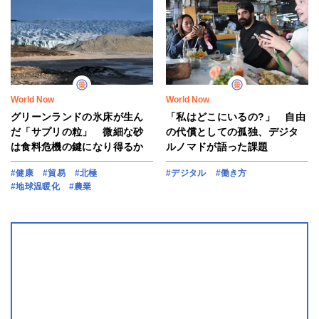
World Now
World Now
グリーンランドの氷床が生ん
「私はどこにいるの?」 自由
だ「サプリの粒」 微細な砂
の代償としての孤独、デジタ
は食料危機の鍵になり得るか
ルノマドが語った課題
#健康
#貿易
#北極
#デジタル
#働き方
#地球温暖化
#農業