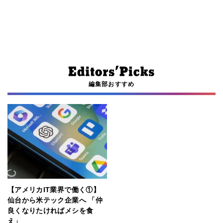
編集部おすすめ
【アメリカIT業界で働く①】
仙台から米テック企業へ 「仲
良くなりたければメシを食
え」