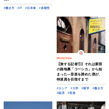
#働き方
#IT
#日本食
#多様性
World Now
【旅する記者①】それは新宿
の路地裏「コーシカ」から始
まった―音楽を諦めた僕が、
特派員を目指すまで
#ロシア
#大学
#留学
#働き方
#経済
#音楽