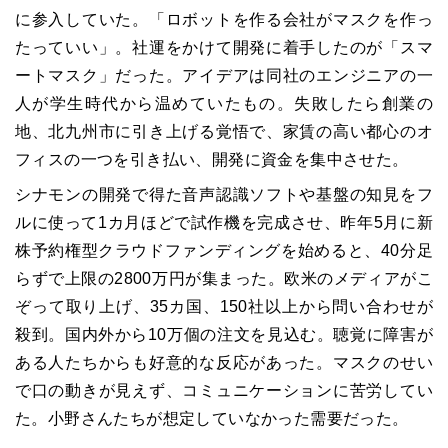
に参入していた。「ロボットを作る会社がマスクを作っ
たっていい」。社運をかけて開発に着手したのが「スマ
ートマスク」だった。アイデアは同社のエンジニアの一
人が学生時代から温めていたもの。失敗したら創業の
地、北九州市に引き上げる覚悟で、家賃の高い都心のオ
フィスの一つを引き払い、開発に資金を集中させた。
シナモンの開発で得た音声認識ソフトや基盤の知見をフ
ルに使って1カ月ほどで試作機を完成させ、昨年5月に新
株予約権型クラウドファンディングを始めると、40分足
らずで上限の2800万円が集まった。欧米のメディアがこ
ぞって取り上げ、35カ国、150社以上から問い合わせが
殺到。国内外から10万個の注文を見込む。聴覚に障害が
ある人たちからも好意的な反応があった。マスクのせい
で口の動きが見えず、コミュニケーションに苦労してい
た。小野さんたちが想定していなかった需要だった。