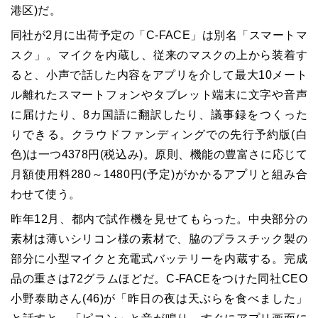
港区)だ。
同社が2月に出荷予定の「C-FACE」は別名「スマートマ
スク」。マイクを内蔵し、従来のマスクの上から装着す
ると、小声で話した内容をアプリを介して最大10メート
ル離れたスマートフォンやタブレット端末に文字や音声
に届けたり、8カ国語に翻訳したり、議事録をつくった
りできる。クラウドファンディングでの先行予約版(白
色)は一つ4378円(税込み)。原則、機能の豊富さに応じて
月額使用料280～1480円(予定)がかかるアプリと組み合
わせて使う。
昨年12月、都内で試作機を見せてもらった。中央部分の
素材は薄いシリコン様の素材で、脇のプラスチック製の
部分に小型マイクと充電式バッテリーを内蔵する。完成
品の重さは72グラムほどだ。C-FACEをつけた同社CEO
小野泰助さん(46)が「昨日の夜は天ぷらを食べました」