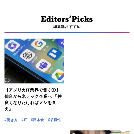
編集部おすすめ
【アメリカIT業界で働く①】
仙台から米テック企業へ 「仲
良くなりたければメシを食
え」
#働き方
#IT
#日本食
#多様性