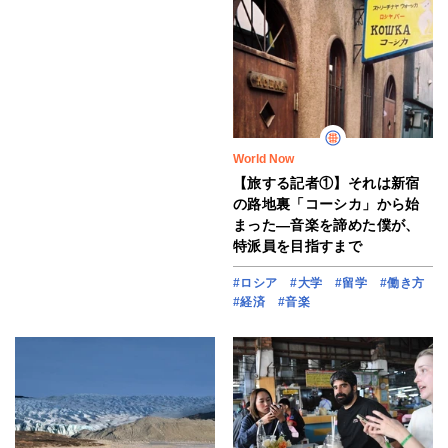
World Now
【旅する記者①】それは新宿
の路地裏「コーシカ」から始
まった―音楽を諦めた僕が、
特派員を目指すまで
#ロシア
#大学
#留学
#働き方
#経済
#音楽