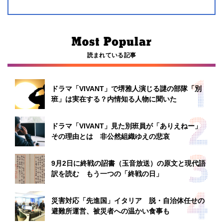
読まれている記事
ドラマ「VIVANT」で堺雅人演じる謎の部隊「別
班」は実在する？内情知る人物に聞いた
ドラマ「VIVANT」見た別班員が「ありえねー」
その理由とは 非公然組織ゆえの悲哀
9月2日に終戦の詔書（玉音放送）の原文と現代語
訳を読む もう一つの「終戦の日」
災害対応「先進国」イタリア 脱・自治体任せの
避難所運営、被災者への温かい食事も