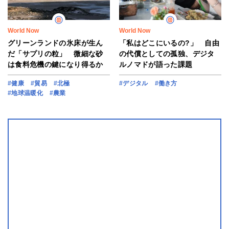
World Now
World Now
グリーンランドの氷床が生ん
「私はどこにいるの?」 自由
だ「サプリの粒」 微細な砂
の代償としての孤独、デジタ
は食料危機の鍵になり得るか
ルノマドが語った課題
#健康
#貿易
#北極
#デジタル
#働き方
#地球温暖化
#農業