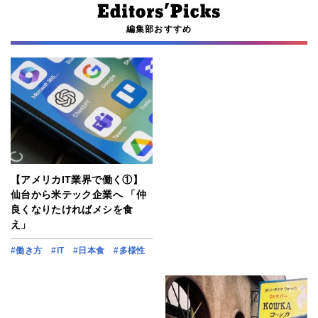
編集部おすすめ
【アメリカIT業界で働く①】
仙台から米テック企業へ 「仲
良くなりたければメシを食
え」
#働き方
#IT
#日本食
#多様性