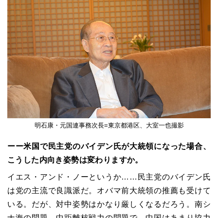
明石康・元国連事務次長=東京都港区、大室一也撮影
ーー米国で民主党のバイデン氏が大統領になった場合、
こうした内向き姿勢は変わりますか。
イエス・アンド・ノーというか……民主党のバイデン氏
は党の主流で良識派だ。オバマ前大統領の推薦も受けて
いる。だが、対中姿勢はかなり厳しくなるだろう。南シ
ナ海の問題、中距離核戦力の問題で、中国はあまり協力