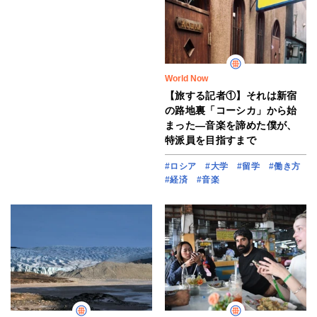
World Now
【旅する記者①】それは新宿
の路地裏「コーシカ」から始
まった―音楽を諦めた僕が、
特派員を目指すまで
#ロシア
#大学
#留学
#働き方
#経済
#音楽