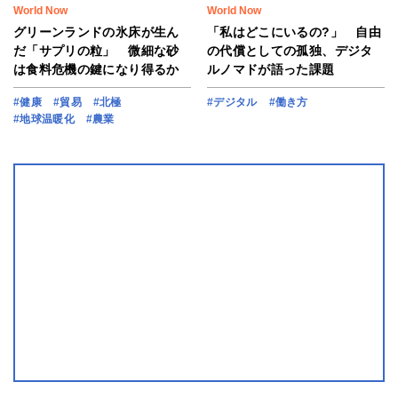
World Now
World Now
グリーンランドの氷床が生ん
「私はどこにいるの?」 自由
だ「サプリの粒」 微細な砂
の代償としての孤独、デジタ
は食料危機の鍵になり得るか
ルノマドが語った課題
#健康
#貿易
#北極
#デジタル
#働き方
#地球温暖化
#農業