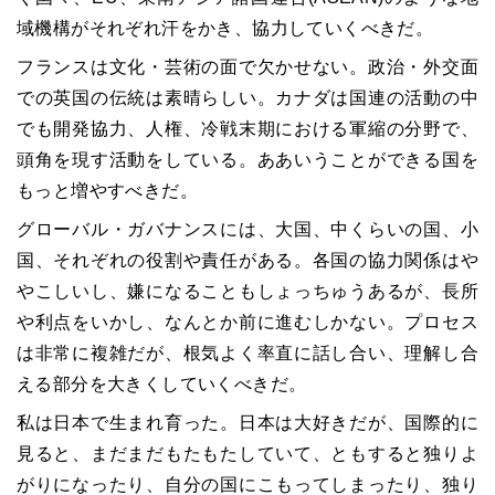
域機構がそれぞれ汗をかき、協力していくべきだ。
フランスは文化・芸術の面で欠かせない。政治・外交面
での英国の伝統は素晴らしい。カナダは国連の活動の中
でも開発協力、人権、冷戦末期における軍縮の分野で、
頭角を現す活動をしている。ああいうことができる国を
もっと増やすべきだ。
グローバル・ガバナンスには、大国、中くらいの国、小
国、それぞれの役割や責任がある。各国の協力関係はや
やこしいし、嫌になることもしょっちゅうあるが、長所
や利点をいかし、なんとか前に進むしかない。プロセス
は非常に複雑だが、根気よく率直に話し合い、理解し合
える部分を大きくしていくべきだ。
私は日本で生まれ育った。日本は大好きだが、国際的に
見ると、まだまだもたもたしていて、ともすると独りよ
がりになったり、自分の国にこもってしまったり、独り