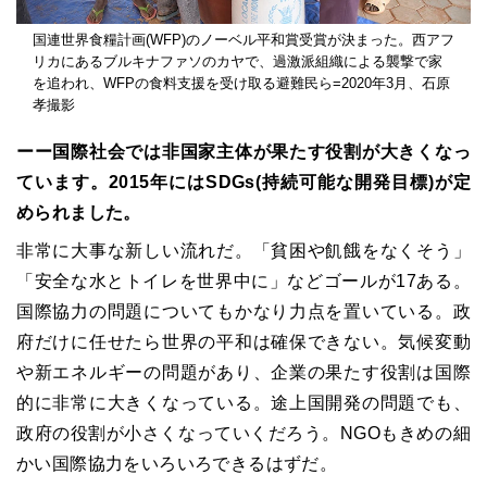
国連世界食糧計画(WFP)のノーベル平和賞受賞が決まった。西アフ
リカにあるブルキナファソのカヤで、過激派組織による襲撃で家
を追われ、WFPの食料支援を受け取る避難民ら=2020年3月、石原
孝撮影
ーー国際社会では非国家主体が果たす役割が大きくなっ
ています。2015年にはSDGs(持続可能な開発目標)が定
められました。
非常に大事な新しい流れだ。「貧困や飢餓をなくそう」
「安全な水とトイレを世界中に」などゴールが17ある。
国際協力の問題についてもかなり力点を置いている。政
府だけに任せたら世界の平和は確保できない。気候変動
や新エネルギーの問題があり、企業の果たす役割は国際
的に非常に大きくなっている。途上国開発の問題でも、
政府の役割が小さくなっていくだろう。NGOもきめの細
かい国際協力をいろいろできるはずだ。