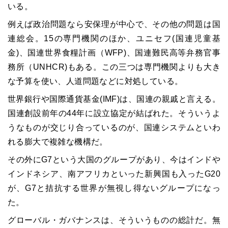
いる。
例えば政治問題なら安保理が中心で、その他の問題は国
連総会。15の専門機関のほか、ユニセフ(国連児童基
金)、国連世界食糧計画（WFP)、国連難民高等弁務官事
務所（UNHCR)もある。この三つは専門機関よりも大き
な予算を使い、人道問題などに対処している。
世界銀行や国際通貨基金(IMF)は、国連の親戚と言える。
国連創設前年の44年に設立協定が結ばれた。そういうよ
うなものが交じり合っているのが、国連システムといわ
れる膨大で複雑な機構だ。
その外にG7という大国のグループがあり、今はインドや
インドネシア、南アフリカといった新興国も入ったG20
が、G7と拮抗する世界が無視し得ないグループになっ
た。
グローバル・ガバナンスは、そういうものの総計だ。無