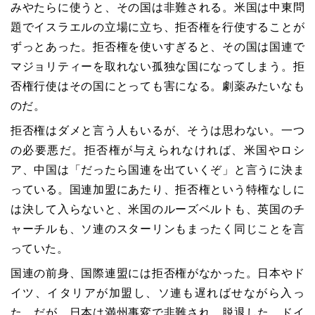
みやたらに使うと、その国は非難される。米国は中東問
題でイスラエルの立場に立ち、拒否権を行使することが
ずっとあった。拒否権を使いすぎると、その国は国連で
マジョリティーを取れない孤独な国になってしまう。拒
否権行使はその国にとっても害になる。劇薬みたいなも
のだ。
拒否権はダメと言う人もいるが、そうは思わない。一つ
の必要悪だ。拒否権が与えられなければ、米国やロシ
ア、中国は「だったら国連を出ていくぞ」と言うに決ま
っている。国連加盟にあたり、拒否権という特権なしに
は決して入らないと、米国のルーズベルトも、英国のチ
ャーチルも、ソ連のスターリンもまったく同じことを言
っていた。
国連の前身、国際連盟には拒否権がなかった。日本やド
イツ、イタリアが加盟し、ソ連も遅ればせながら入っ
た。だが、日本は満州事変で非難され、脱退した。ドイ