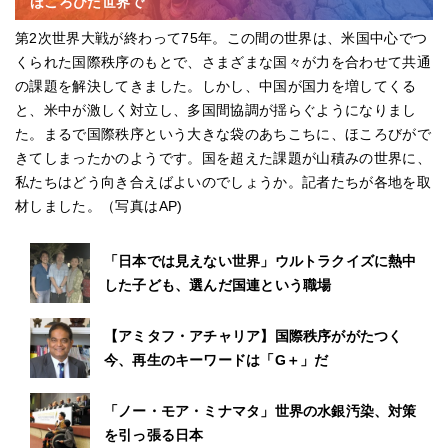
ほころびた世界で
第2次世界大戦が終わって75年。この間の世界は、米国中心でつ
くられた国際秩序のもとで、さまざまな国々が力を合わせて共通
の課題を解決してきました。しかし、中国が国力を増してくる
と、米中が激しく対立し、多国間協調が揺らぐようになりまし
た。まるで国際秩序という大きな袋のあちこちに、ほころびがで
きてしまったかのようです。国を超えた課題が山積みの世界に、
私たちはどう向き合えばよいのでしょうか。記者たちが各地を取
材しました。（写真はAP)
「日本では見えない世界」ウルトラクイズに熱中
した子ども、選んだ国連という職場
【アミタフ・アチャリア】国際秩序ががたつく
今、再生のキーワードは「G＋」だ
「ノー・モア・ミナマタ」世界の水銀汚染、対策
を引っ張る日本