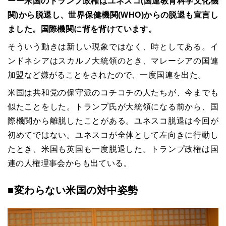
ーー米国のトランプ政権はユネスコ(国連教育科学文化機
関)から脱退し、世界保健機関(WHO)からの脱退も宣言し
ました。国際機関に背を背けています。
そういう動きは新しい現象ではなく、時としてある。イ
ンドネシアはスカルノ大統領のとき、マレーシアの国連
加盟など嫌がることをされたので、一度国連を出た。
米国は共和党の保守派のコチコチの人たちが、今までも
似たことをした。トランプ氏が大統領になる前から、国
際機関から離脱したことがある。ユネスコ脱退は今回が
初めてではない。ユネスコが全体として左向きに行動し
たとき、米国も英国も一度脱退した。トランプ政権は国
連の人権理事会からも出ている。
■変わらない米国の対中姿勢