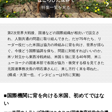
ほころびた世界で
特集一覧を見る
第2次世界大戦後、国連などの国際組織が相次いで設立さ
れ、人類共通の問題に取り組んできた。だが75年たち、リ
ーダー役だった米国は協力の枠組みに背を向け、世界が揺ら
ぐ。今後どう国際協調を保ち、問題に対処すればいいのか。
米ソ対立から東西冷戦終結、米国１強に至る40年間、米ニ
ューヨークの国連本部で各国が協力・衝突する様を見てきた
元国連事務次長の明石康さんに、来し方行く末を尋ねた。
(構成・大室一也、インタビューは9月に実施)
■国際機関に背を向ける米国、初めてではな
い