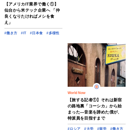
【アメリカIT業界で働く①】
仙台から米テック企業へ 「仲
良くなりたければメシを食
え」
#働き方
#IT
#日本食
#多様性
World Now
【旅する記者①】それは新宿
の路地裏「コーシカ」から始
まった―音楽を諦めた僕が、
特派員を目指すまで
#ロシア
#大学
#留学
#働き方