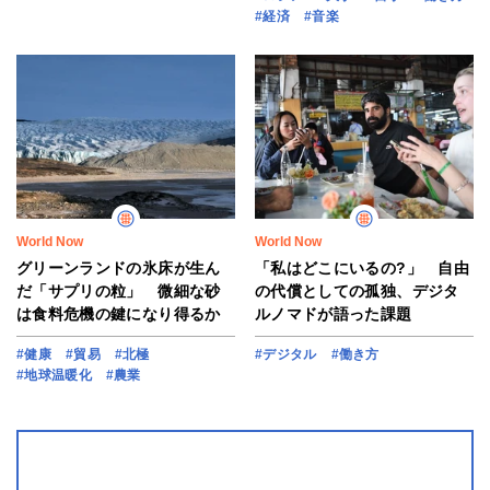
#経済
#音楽
World Now
World Now
グリーンランドの氷床が生ん
「私はどこにいるの?」 自由
だ「サプリの粒」 微細な砂
の代償としての孤独、デジタ
は食料危機の鍵になり得るか
ルノマドが語った課題
#健康
#貿易
#北極
#デジタル
#働き方
#地球温暖化
#農業