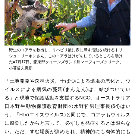
野生のコアラを救出し、リハビリ後に森に帰す活動を続けるトリ
シュ・リーホンさん。このコアラはけがをしているところを助け
た=7月17日、豪東部クイーンズランド州マーフィーズクリーク、
小暮哲夫撮影
「土地開発や森林火災、干ばつによる環境の悪化と、ウ
イルスによる病気の蔓延(まんえん)は、結びついてい
る」と現地で保護活動を支援するNGO、オーストラリア
日本野生動物保護教育財団の水野哲男理事長(64)はい
う。「HIV(エイズウイルス)と同じで、コアラもウイルス
に感染したからと言って、必ずしも発症するとは限らな
い。ただ、すむ場所が狭められ、精神的にも肉体的にも