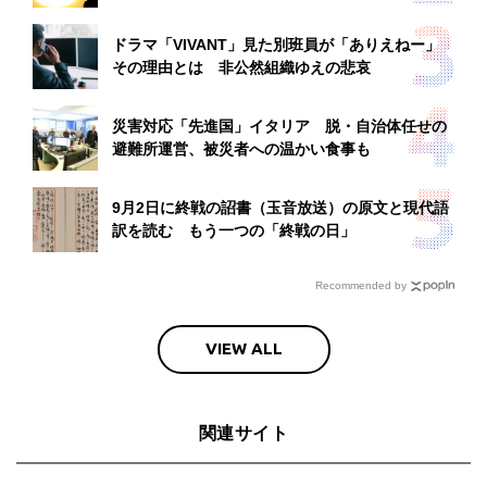
ドラマ「VIVANT」見た別班員が「ありえねー」
その理由とは 非公然組織ゆえの悲哀
災害対応「先進国」イタリア 脱・自治体任せの
避難所運営、被災者への温かい食事も
9月2日に終戦の詔書（玉音放送）の原文と現代語
訳を読む もう一つの「終戦の日」
Recommended by
VIEW ALL
関連サイト