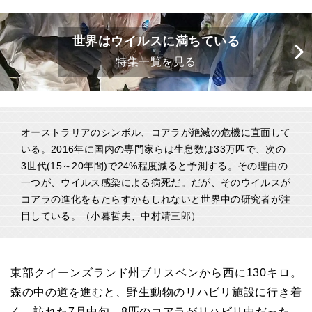
世界はウイルスに満ちている
特集一覧を見る
オーストラリアのシンボル、コアラが絶滅の危機に直面して
いる。2016年に国内の専門家らは生息数は33万匹で、次の
3世代(15～20年間)で24%程度減ると予測する。その理由の
一つが、ウイルス感染による病死だ。だが、そのウイルスが
コアラの進化をもたらすかもしれないと世界中の研究者が注
目している。（小暮哲夫、中村靖三郎）
東部クイーンズランド州ブリスベンから西に130キロ。
森の中の道を進むと、野生動物のリハビリ施設に行き着
く。訪れた7月中旬、8匹のコアラがリハビリ中だった。