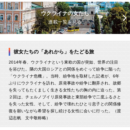
ウクライナの女たち
連載一覧を見る
彼女たちの「あれから」をたどる旅
2014年春、ウクライナという東欧の国が突如、世界の注目
を浴びた。隣の大国ロシアとの関係をめぐって紛争に陥った
「ウクライナ危機」。当時、紛争地を取材した記者が、6年
ぶりにウクライナを訪れ、原発事故や紛争に翻弄され、故郷
を失ってもたくましく生きる女性たちの胸の内に迫った。第
２回は、チェルノブイリ原発事故と東部紛争で二度ふるさと
を失った女性、そして、紛争で壊れたひとり息子との関係修
復を願いながら希望を探し続ける女性に会いに行った。（渡
辺志帆 文中敬称略）