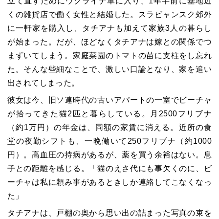
立て直すためにウクライナ軍に入り、1年半前に基地近
くの雑貨店で働く女性と結婚した。スラビャンスク郊外
に一軒家を購入し、タチアナも加えて家族3人の暮らし
が始まった。だが、ほどなくタチアナは嫁との関係でつ
まずいてしまう。家庭菜園のトマトの苗に支柱をし忘れ
た。そんな些細なことで、激しい口論となり、家を追い
出されてしまった。
彼女は今、旧ソ連時代の古いアパートの一室でビーチャ
が拾ってきた猫2匹と暮らしている。月2500フリブナ
（約1万円）の年金は、同額の家賃に消える。近所の食
堂の夜勤シフトも、一晩働いて250フリブナ（約1000
円）。高血圧の持病があるが、薬を買う余裕はない。息
子との距離を感じる。「猫のえさ代にも事欠くのに、ビ
ーチャは私に頼み事があるときしか連絡してこなくなっ
た」
タチアナは、戸棚の奥から思い出の詰まった写真の束を