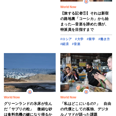
World Now
【旅する記者①】それは新宿
の路地裏「コーシカ」から始
まった―音楽を諦めた僕が、
特派員を目指すまで
#ロシア
#大学
#留学
#働き方
#経済
#音楽
World Now
World Now
グリーンランドの氷床が生ん
「私はどこにいるの?」 自由
だ「サプリの粒」 微細な砂
の代償としての孤独、デジタ
は食料危機の鍵になり得るか
ルノマドが語った課題