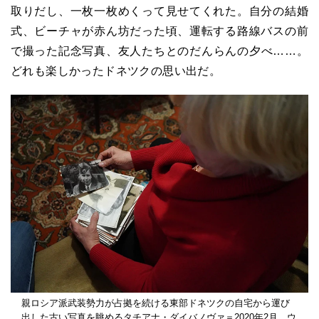
取りだし、一枚一枚めくって見せてくれた。自分の結婚
式、ビーチャが赤ん坊だった頃、運転する路線バスの前
で撮った記念写真、友人たちとのだんらんの夕べ……。
どれも楽しかったドネツクの思い出だ。
親ロシア派武装勢力が占拠を続ける東部ドネツクの自宅から運び
出した古い写真を眺めるタチアナ・ダイバノヴァ＝2020年2月、ウ