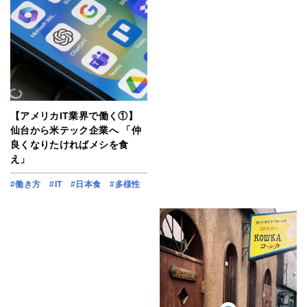
【アメリカIT業界で働く①】
仙台から米テック企業へ 「仲
良くなりたければメシを食
え」
#働き方
#IT
#日本食
#多様性