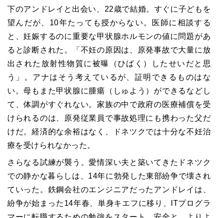
下のアンドレイと出会い、22歳で結婚。すぐに子どもを
望んだが、10年たっても授からない。医師に相談する
と、妊娠するのに重要な甲状腺ホルモンの値に問題があ
ると診断された。「不妊の原因は、原発事故で大量に放
出された放射性物質に被曝（ひばく）したせいだと思
う」。アナはそう考えているが、証明できるものはな
い。母もまた甲状腺に腫瘍（しゅよう）ができるなどし
て、体調がすぐれない。家族の中で政府の医療補償を受
けられるのは、原発従業員で事故処理にも携わった父だ
けだ。経済的な余裕はなく、ドネツクでは十分な不妊治
療を受けられなかった。
さらなる試練が襲う。愛情深い夫と築いてきたドネツク
での静かな暮らしは、14年に勃発した東部紛争で壊され
ていった。鉄鋼会社のエンジニアだったアンドレイは、
紛争が始まった14年春、単身キエフに移り、ITプログラ
マーに転職するための勉強をスタート。安全と、よりよ