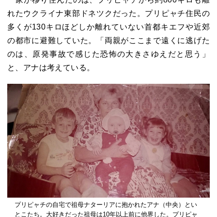
れたウクライナ東部ドネツクだった。プリピャチ住民の
多くが130キロほどしか離れていない首都キエフや近郊
の都市に避難していた。「両親がここまで遠くに逃げた
のは、原発事故で感じた恐怖の大きさゆえだと思う」
と、アナは考えている。
プリピャチの自宅で祖母ナターリアに抱かれたアナ（中央）とい
とこたち。大好きだった祖母は10年以上前に他界した。プリピャ