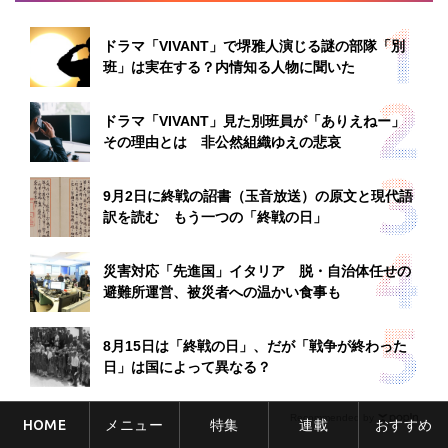
ドラマ「VIVANT」で堺雅人演じる謎の部隊「別
班」は実在する？内情知る人物に聞いた
ドラマ「VIVANT」見た別班員が「ありえねー」
その理由とは 非公然組織ゆえの悲哀
9月2日に終戦の詔書（玉音放送）の原文と現代語
訳を読む もう一つの「終戦の日」
災害対応「先進国」イタリア 脱・自治体任せの
避難所運営、被災者への温かい食事も
8月15日は「終戦の日」、だが「戦争が終わった
日」は国によって異なる？
Recommended by
HOME
メニュー
特集
連載
おすすめ