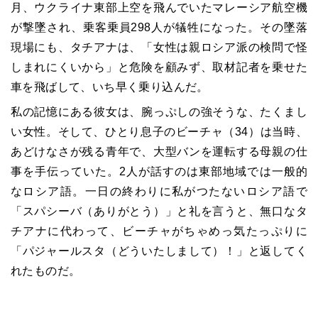
月、ウクライナ東部上空を飛んでいたマレーシア航空機
が撃墜され、乗客乗員298人が犠牲になった。その墜落
現場にも、タチアナは、「女性は親ロシア派の検問で怪
しまれにくいから」と危険を顧みず、取材記者を乗せた
車を飛ばして、いち早く乗り込んだ。
私の記憶にある彼女は、腕っぷしの強そうな、たくまし
い女性。そして、ひとり息子のビーチャ（34）は当時、
あどけなさが残る青年で、大型バンを運転する母親の仕
事を手伝っていた。2人が話すのは東部地域では一般的
なロシア語。一日の終わりに私がつたないロシア語で
「スパシーバ（ありがとう）」と礼を言うと、無口なタ
チアナに代わって、ビーチャがちゃめっ気たっぷりに
「パジャールスタ（どういたしまして）！」と返してく
れたものだ。