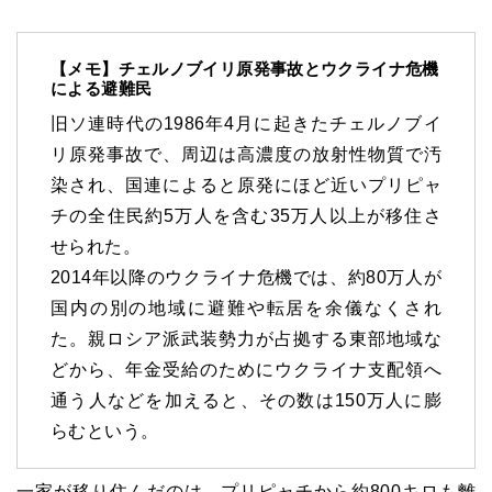
【メモ】チェルノブイリ原発事故とウクライナ危機
による避難民
旧ソ連時代の1986年4月に起きたチェルノブイ
リ原発事故で、周辺は高濃度の放射性物質で汚
染され、国連によると原発にほど近いプリピャ
チの全住民約5万人を含む35万人以上が移住さ
せられた。
2014年以降のウクライナ危機では、約80万人が
国内の別の地域に避難や転居を余儀なくされ
た。親ロシア派武装勢力が占拠する東部地域な
どから、年金受給のためにウクライナ支配領へ
通う人などを加えると、その数は150万人に膨
らむという。
一家が移り住んだのは、プリピャチから約800キロも離