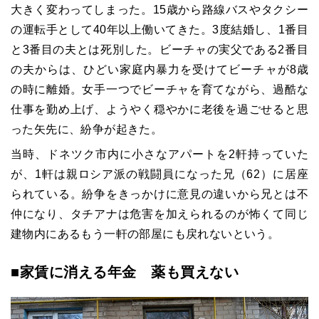
大きく変わってしまった。15歳から路線バスやタクシー
の運転手として40年以上働いてきた。3度結婚し、1番目
と3番目の夫とは死別した。ビーチャの実父である2番目
の夫からは、ひどい家庭内暴力を受けてビーチャが8歳
の時に離婚。女手一つでビーチャを育てながら、過酷な
仕事を勤め上げ、ようやく穏やかに老後を過ごせると思
った矢先に、紛争が起きた。
当時、ドネツク市内に小さなアパートを2軒持っていた
が、1軒は親ロシア派の戦闘員になった兄（62）に居座
られている。紛争をきっかけに意見の違いから兄とは不
仲になり、タチアナは危害を加えられるのが怖くて同じ
建物内にあるもう一軒の部屋にも戻れないという。
■家賃に消える年金 薬も買えない