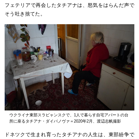
フェテリアで再会したタチアナは、怒気をはらんだ声で
そう吐き捨てた。
ウクライナ東部スラビャンスクで、1人で暮らす自宅アパートの台
所に座るタチアナ・ダイバノヴァ＝2020年2月、渡辺志帆撮影
ドネツクで生まれ育ったタチアナの人生は、東部紛争で