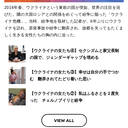
2014年春、ウクライナという東欧の国が突如、世界の注目を浴
びた。隣の大国ロシアとの関係をめぐって紛争に陥った「ウクラ
イナ危機」。当時、紛争地を取材した記者が、6年ぶりにウクラ
イナを訪れ、原発事故や紛争に翻弄され、故郷を失ってもたくま
しく生きる女性たちの胸の内に迫った。
【ウクライナの女たち④】セクシズムと家父長制
の国で、ジェンダーギャップを埋める
【ウクライナの女たち③】幸せは自分の手でつか
む 翻弄されてたどり着いた思い
【ウクライナの女たち②】私はふるさとを２度失
った チェルノブイリと紛争
VIEW ALL