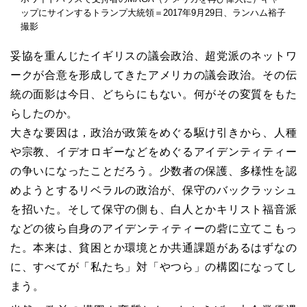
ップにサインするトランプ大統領＝2017年9月29日、ランハム裕子
撮影
妥協を重んじたイギリスの議会政治、超党派のネットワ
ークが合意を形成してきたアメリカの議会政治。その伝
統の面影は今日、どちらにもない。何がその変質をもた
らしたのか。
大きな要因は，政治が政策をめぐる駆け引きから、人種
や宗教、イデオロギーなどをめぐるアイデンティティー
の争いになったことだろう。少数者の保護、多様性を認
めようとするリベラルの政治が、保守のバックラッシュ
を招いた。そして保守の側も、白人とかキリスト福音派
などの彼ら自身のアイデンティティーの砦に立てこもっ
た。本来は、貧困とか環境とか共通課題があるはずなの
に、すべてが「私たち」対「やつら」の構図になってし
まう。