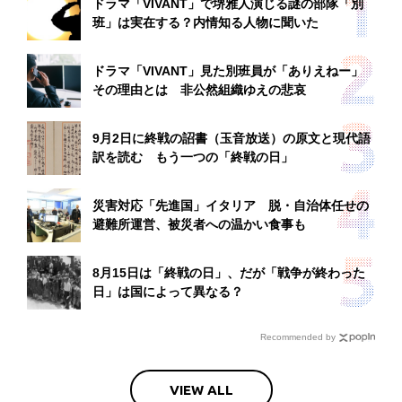
ドラマ「VIVANT」で堺雅人演じる謎の部隊「別
班」は実在する？内情知る人物に聞いた
ドラマ「VIVANT」見た別班員が「ありえねー」
その理由とは 非公然組織ゆえの悲哀
9月2日に終戦の詔書（玉音放送）の原文と現代語
訳を読む もう一つの「終戦の日」
災害対応「先進国」イタリア 脱・自治体任せの
避難所運営、被災者への温かい食事も
8月15日は「終戦の日」、だが「戦争が終わった
日」は国によって異なる？
Recommended by
VIEW ALL