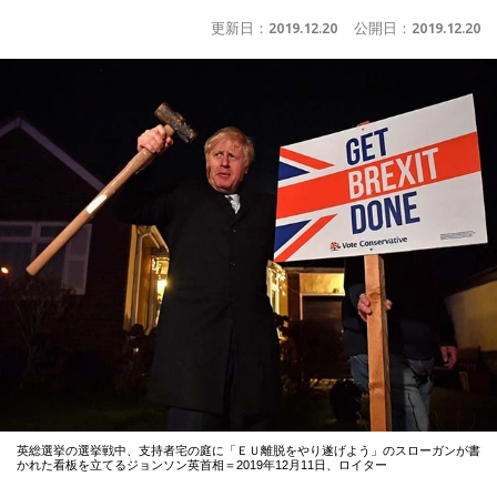
更新日：
2019.12.20
公開日：
2019.12.20
英総選挙の選挙戦中、支持者宅の庭に「ＥＵ離脱をやり遂げよう」のスローガンが書
かれた看板を立てるジョンソン英首相＝2019年12月11日、ロイター