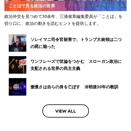
ことばで見る政治の世界
政治外交を見つめて30余年、三浦俊章編集委員が「ことば」を
切り口に、政治の動きを読むヒントを提供します。
ソレイマニ司令官殺害で、トランプ大統領は二つ
の罠に陥った
ワンフレーズで世論をつかむ スローガン政治に
支配される世界の民主主義
傲慢さは自らの身を亡ぼす 冷戦後30年の教訓
VIEW ALL