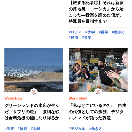
【旅する記者①】それは新宿
の路地裏「コーシカ」から始
まった―音楽を諦めた僕が、
特派員を目指すまで
#ロシア
#大学
#留学
#働き方
#経済
#音楽
World Now
World Now
グリーンランドの氷床が生ん
「私はどこにいるの?」 自由
だ「サプリの粒」 微細な砂
の代償としての孤独、デジタ
は食料危機の鍵になり得るか
ルノマドが語った課題
#健康
#貿易
#北極
#デジタル
#働き方