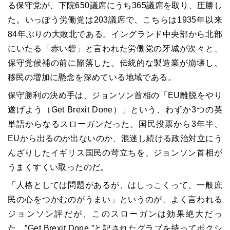
る保守党が、下院650議席にうち365議席を取り、圧勝し
た。いっぽう労働党は203議席で、こちらは1935年以来
84年ぶりの大敗北である。イングランド中央部から北部
にいたる「赤い砦」と言われた労働党の牙城が次々と、
保守党候補の前に陥落した。伝統的な製造業が崩壊し、
移民の増加に懸念を深めている地域である。
保守勝利の決め手は、ジョンソン首相の「EU離脱をやり
遂げよう（Get Brexit Done）」という、わずか3つの英
単語からなるスローガンだった。国民投票から3年半、
EUから出るのか出ないのか、混迷し続ける政治対立にう
んざりしたイギリス国民の苛立ちを、ジョンソン首相が
うまくすくい取ったのだ。
「人格としては問題があるが、はしっこくって、一般庶
民の心をつかむのがうまい」というのが、よく言われる
ジョンソン評だが、このスローガンは効果絶大だっ
た。”Get Brexit Done.”と記されたグラブを持ってボクシ