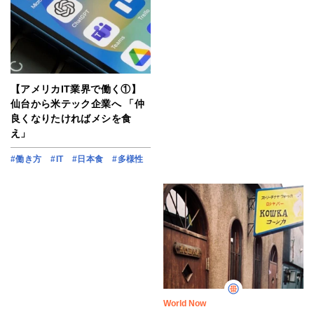
【アメリカIT業界で働く①】
仙台から米テック企業へ 「仲
良くなりたければメシを食
え」
#働き方
#IT
#日本食
#多様性
World Now