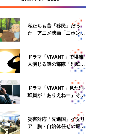
私たちも昔「移民」だっ
た アニメ映画「ニホンジ
ン」上映へ
ドラマ「VIVANT」で堺雅
人演じる謎の部隊「別班」
は実在する？内情知る人物
に聞いた
ドラマ「VIVANT」見た別
班員が「ありえねー」その
理由とは 非公然組織ゆえ
の悲哀
災害対応「先進国」イタリ
ア 脱・自治体任せの避難
所運営、被災者への温かい