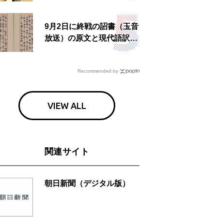
食事も
9月2日に終戦の詔書（玉音
放送）の原文と現代語訳を
読む もう一つの「終戦の
日」
Recommended by
VIEW ALL
関連サイト
朝日新聞（デジタル版）