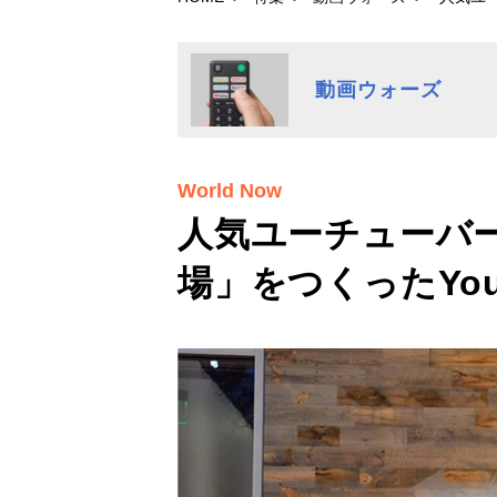
動画ウォーズ
World Now
人気ユーチューバ
場」をつくったYou