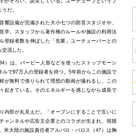
手がそろい、談笑している。ユーチューブというプ
ようだ。
音響設備が完備された大小七つの防音スタジオや、
見学。スタッフから著作権のルールや施設の利用法
ル登録者数を伸ばした「先輩」ユーチューバーとの
ら交流した。
34）は、バービー人形などを使ったストップモーシ
ルで97万人の登録者を持つ。5年前からこの施設で
材が無料で借りられて理想の動画が撮れるし、この
々起きている。そのエネルギーを感じながら成長で
り内部が丸見えだ。「オープンにすることで互いに
チャンネルや広告主企業とのコラボが生まれ、視聴
。米大陸の施設責任者アルバロ・バロス（47）は胸