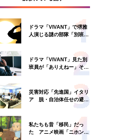
ドラマ「VIVANT」で堺雅
人演じる謎の部隊「別班」
は実在する？内情知る人物
に聞いた
ドラマ「VIVANT」見た別
班員が「ありえねー」その
理由とは 非公然組織ゆえ
の悲哀
災害対応「先進国」イタリ
ア 脱・自治体任せの避難
所運営、被災者への温かい
食事も
私たちも昔「移民」だっ
た アニメ映画「ニホンジ
ン」上映へ