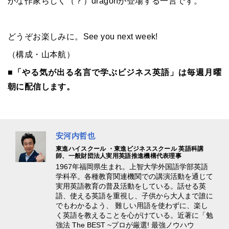
かな作家らしく（？）dragonが登場する一言です。
どうぞお楽しみに。See you next week!
（構成・山本航）
■「やる気が出る名言で学ぶビジネス英語」は毎週月曜
朝に配信します。
安河内哲也
東進ハイスクール ・東進ビジネススクール 英語科講
師、一般財団法人実用英語推進機構代表理事
1967年福岡県生まれ。上智大学外国語学部英語
学科卒。各種教育関連機関での講演活動を通じて
実用英語教育の普及活動をしている。話せる英
語、使える英語を重視し、子供から大人まで誰に
でもわかるよう、 難しい用語を使わずに、楽し
く英語を教えることを心がけている。近著に「勉
強法 The BEST ~プロが厳選! 最強ノウハウ