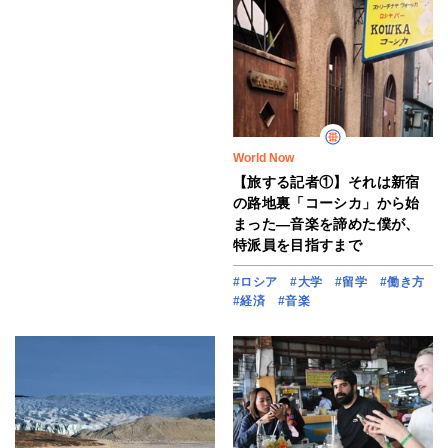
World Now
【旅する記者①】それは新宿
の路地裏「コーシカ」から始
まった―音楽を諦めた僕が、
特派員を目指すまで
#ロシア
#大学
#留学
#働き方
#経済
#音楽