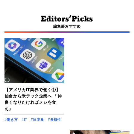
編集部おすすめ
【アメリカIT業界で働く①】
仙台から米テック企業へ 「仲
良くなりたければメシを食
え」
#働き方
#IT
#日本食
#多様性