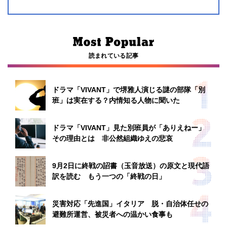
読まれている記事
ドラマ「VIVANT」で堺雅人演じる謎の部隊「別
班」は実在する？内情知る人物に聞いた
ドラマ「VIVANT」見た別班員が「ありえねー」
その理由とは 非公然組織ゆえの悲哀
9月2日に終戦の詔書（玉音放送）の原文と現代語
訳を読む もう一つの「終戦の日」
災害対応「先進国」イタリア 脱・自治体任せの
避難所運営、被災者への温かい食事も