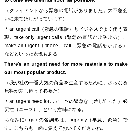
to come see them as soon as possible.
（クライアントから緊急の電話がありました。大至急会
いに来てほしがっています）
＊an urgent call（緊急の電話）もビジネスでよく使う表
現。take only urgent calls（緊急の電話だけ受ける）、
make an urgent（phone）call（緊急の電話をかける）
などといった表現もある。
There’s an urgent need for more materials to make
our most popular product.
（我が社の一番人気の商品を生産するために、さらなる
原料が差し迫って必要だ）
＊an urgent need for…で「〜の緊急な（差し迫った）必
要性（ニーズ）」という意味になる。
ちなみにurgentの名詞形は、urgency（早急、緊急）で
す。こちらも一緒に覚えておいてくださいね。