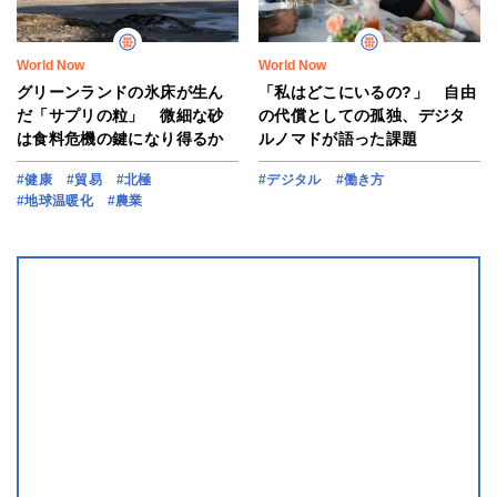
World Now
World Now
グリーンランドの氷床が生ん
「私はどこにいるの?」 自由
だ「サプリの粒」 微細な砂
の代償としての孤独、デジタ
は食料危機の鍵になり得るか
ルノマドが語った課題
#健康
#貿易
#北極
#デジタル
#働き方
#地球温暖化
#農業