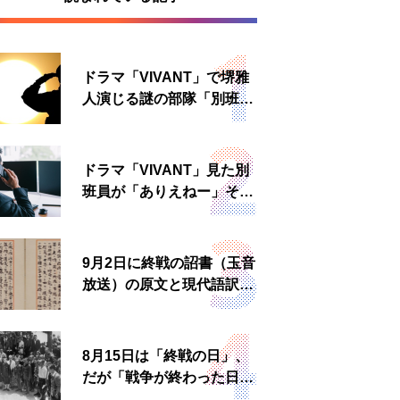
ドラマ「VIVANT」で堺雅
人演じる謎の部隊「別班」
は実在する？内情知る人物
に聞いた
ドラマ「VIVANT」見た別
班員が「ありえねー」その
理由とは 非公然組織ゆえ
の悲哀
9月2日に終戦の詔書（玉音
放送）の原文と現代語訳を
読む もう一つの「終戦の
日」
8月15日は「終戦の日」、
だが「戦争が終わった日」
は国によって異なる？