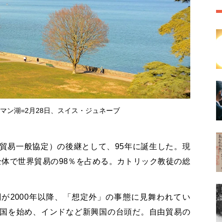
マン湖=2月28日、スイス・ジュネーブ
関税貿易一般協定）の後継として、95年に誕生した。現
全体で世界貿易の98％を占める。カトリック教徒の総
が2000年以降、「想定外」の事態に見舞われてい
中国を始め、インドなど新興国の台頭だ。自由貿易の