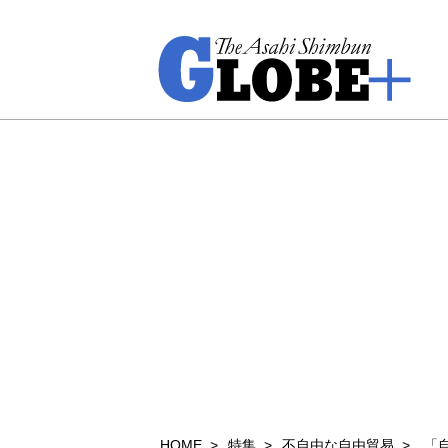
HOME
特集
不自由な自由貿易
「