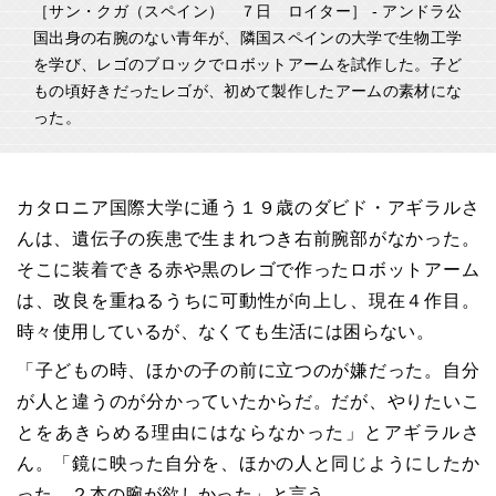
［サン・クガ（スペイン） ７日 ロイター］ - アンドラ公
国出身の右腕のない青年が、隣国スペインの大学で生物工学
を学び、レゴのブロックでロボットアームを試作した。子ど
もの頃好きだったレゴが、初めて製作したアームの素材にな
った。
カタロニア国際大学に通う１９歳のダビド・アギラルさ
んは、遺伝子の疾患で生まれつき右前腕部がなかった。
そこに装着できる赤や黒のレゴで作ったロボットアーム
は、改良を重ねるうちに可動性が向上し、現在４作目。
時々使用しているが、なくても生活には困らない。
「子どもの時、ほかの子の前に立つのが嫌だった。自分
が人と違うのが分かっていたからだ。だが、やりたいこ
とをあきらめる理由にはならなかった」とアギラルさ
ん。「鏡に映った自分を、ほかの人と同じようにしたか
った。２本の腕が欲しかった」と言う。