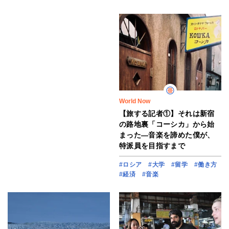
World Now
【旅する記者①】それは新宿
の路地裏「コーシカ」から始
まった―音楽を諦めた僕が、
特派員を目指すまで
#ロシア
#大学
#留学
#働き方
#経済
#音楽