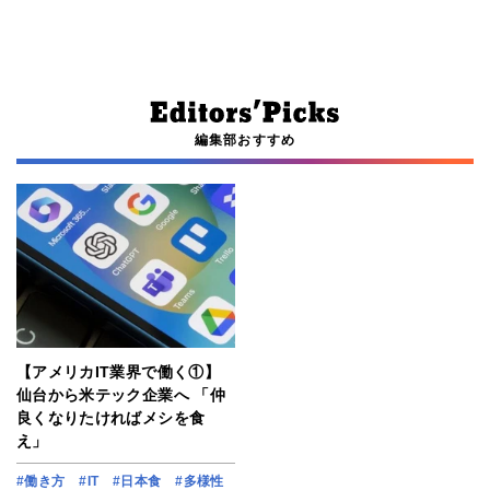
編集部おすすめ
【アメリカIT業界で働く①】
仙台から米テック企業へ 「仲
良くなりたければメシを食
え」
#働き方
#IT
#日本食
#多様性