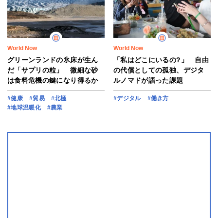
World Now
World Now
グリーンランドの氷床が生ん
「私はどこにいるの?」 自由
だ「サプリの粒」 微細な砂
の代償としての孤独、デジタ
は食料危機の鍵になり得るか
ルノマドが語った課題
#健康
#貿易
#北極
#デジタル
#働き方
#地球温暖化
#農業