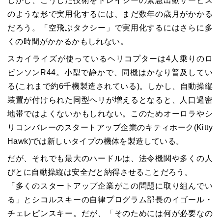
しかし、こうした技術をトレイシーの緊急出動サービス
のような形で実用化するには、まだ数年の歳月がかかる
だろう。「空飛ぶタクシー」で実用化するにはさらに多
くの時間がかかるかもしれない。
スカイライズが使っているヘリコプターは4人乗りのロ
ビンソンR44。小型で静かで、同機はかなり普及してい
る(これまで約6千機製造されている)。しかし、自動操縦
装置が付けられた同型ヘリが増えるとなると、人口過密
地帯ではよくないかもしれない。このためオーロラやシ
リコンバレーのスタートアップ企業のキティホーク(Kitty
Hawk)では新しいタイプの機体を製造している。
だが、それでも最大のハードルは、法令機関や多くの人
びとに自動操縦は安全だと納得させることだろう。
「多くのスタートアップ企業がこの問題に取り組んでい
る」とシコルスキーの自律プログラム部長のイゴール・
チェレピンスキー。だが、「そのためには何が必要なの