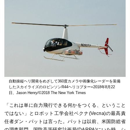
自動操縦ヘリ開発をめざして360度カメラや画像化レーダーを装備
したスカイライズのロビンソンR44ヘリコプター=2018年8月22
日、Jason Henry/©2018 The New York Times
「これは単に自力飛行できる何かをつくる、ということ
ではない」とロボット工学会社ベクナ(Vecna)の最高責
任者ダン・パットは言った。パットは以前、米国防総省
の調査部門、国防高等研究計画局(DARPA)にいた時、シ