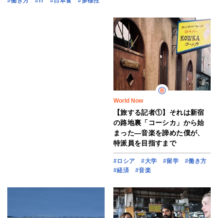
#働き方
#IT
#日本食
#多様性
World Now
【旅する記者①】それは新宿
の路地裏「コーシカ」から始
まった―音楽を諦めた僕が、
特派員を目指すまで
#ロシア
#大学
#留学
#働き方
#経済
#音楽