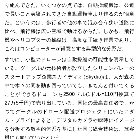
り組んできた。いくつかの点では、自動操縦機は、公道
で長いこと実験されてきた自動運転車より作るのが簡単
だ。というのは、歩行者や他の車で混み合う狭い道路に
比べ、飛行機は広い空域で動けるからだ。しかも、飛行
機やヘリコプターの操縦は、高度な手続き作業であり、
これはコンピューターが得意とする典型的な分野だ。
すでに、小型のドローンは自動操縦の可能性を明示して
いる。グーグルの元技術者が設立したシリコンバレーの
スタートアップ企業スカイディオ(Skydio)は、人が森の
中で木々の間を動き回っていても、きちんと付いてくる
ことができるドローンを2500ドル(1ドル=110円換算で
27万5千円)で売り出している。同社の最高責任者で、か
つてグーグルのドローン配送プロジェクトにいたアダ
ム・ブライによると、デジタルカメラや瞬時にイメージ
を分析する数学的体系を基にした同じ総合技術は、旅客
機にも向いていたという。