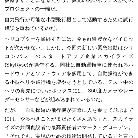
披露することになるだろう。鼻先の黒いボックスがその
プロジェクトの一端だ。
自力飛行が可能な小型飛行機として活動するために試行
錯誤を重ねているのだ。
ヘリコプターを操縦するには、今も経験豊かなパイロッ
トが欠かせない。しかし、今回の新しい緊急出動はシリ
コンバレーのスタートアップ企業スカイライズ
(SkyRyse)が操作する。同社は自動運転車に使われるハ
ードウェアとソフトウェアを多用して、自動操縦ができ
る小型ヘリや飛行機を増やそうとしている。テスト中の
ヘリの鼻先についたボックスには、360度カメラやレー
ダーセンサーなどが組み込まれているのだ。
だが、「自動操縦の飛行機が実際に人を乗せて飛ぶまで
には、やるべきことがまだたくさんある」と、スカイラ
イズの共同創設者で最高責任者のマーク・グローデン。
「それでも、実現のための技術は開発している」と言っ