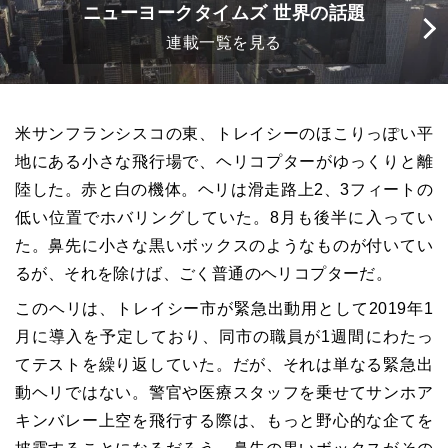
ニューヨークタイムズ 世界の話題
連載一覧を見る
米サンフランシスコの東、トレイシーのほこりっぽい平
地にある小さな飛行場で、ヘリコプターがゆっくりと離
陸した。赤と白の機体。ヘリは滑走路上2、3フィートの
低い位置でホバリングしていた。8月も後半に入ってい
た。鼻先に小さな黒いボックスのようなものが付いてい
るが、それを除けば、ごく普通のヘリコプターだ。
このヘリは、トレイシー市が緊急出動用として2019年1
月に導入を予定しており、同市の職員が1週間にわたっ
てテストを繰り返していた。だが、それは単なる緊急出
動ヘリではない。警官や医療スタッフを乗せてサンホア
キンバレー上空を飛行する際は、もっと野心的な企てを