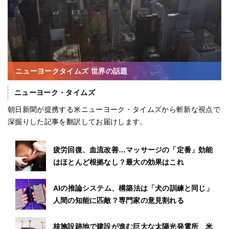
ニューヨークタイムズ 世界の話題
ニューヨーク・タイムズ
朝日新聞が提携する米ニューヨーク・タイムズから斬新な視点で
深掘りした記事を翻訳してお届けします。
疲労回復、血流改善…マッサージの「定番」効能
はほとんど根拠なし？最大の効果はこれ
AIの推論システム、構築法は「犬の訓練と同じ」
人間の知能に匹敵？専門家の意見割れる
核施設跡地で建設が進む巨大な太陽光発電所 米