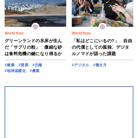
World Now
World Now
グリーンランドの氷床が生ん
「私はどこにいるの?」 自由
だ「サプリの粒」 微細な砂
の代償としての孤独、デジタ
は食料危機の鍵になり得るか
ルノマドが語った課題
#健康
#貿易
#北極
#デジタル
#働き方
#地球温暖化
#農業