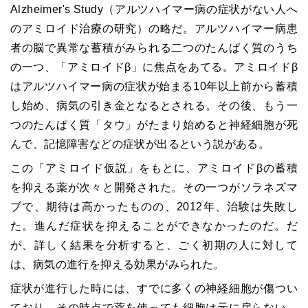
Alzheimer's Study（アルツハイマー病の症状がない人へ
のアミロイド治療の研究）の略だ。アルツハイマー病患
者の脳で異常な蓄積がみられる二つのたんぱく質のうち
の一つ、「アミロイドβ」に焦点をあてる。アミロイドβ
はアルツハイマー病の症状が始まる10年以上前から蓄積
し始め、病気の引き金となるとされる。その後、もう一
つのたんぱく質「タウ」がたまり始めると神経細胞が死
んで、記憶障害などの症状が出るという説がある。
この「アミロイド仮説」をもとに、アミロイドβの蓄積
を抑える薬が次々と開発された。その一つがソラネズマ
ブで、期待は高かったものの、2012年、治験は失敗し
た。進んだ症状を抑えることができなかったのだ。だ
が、詳しく結果を分析すると、ごく初期の人に対して
は、病気の進行を抑える効果がみられた。
症状が進行した時には、すでに多くの神経細胞が傷つい
ており、その時点で薬を使っても細胞は元に戻らない。