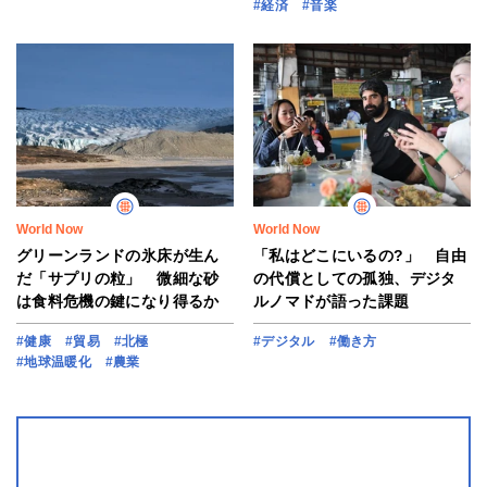
#経済
#音楽
World Now
World Now
グリーンランドの氷床が生ん
「私はどこにいるの?」 自由
だ「サプリの粒」 微細な砂
の代償としての孤独、デジタ
は食料危機の鍵になり得るか
ルノマドが語った課題
#健康
#貿易
#北極
#デジタル
#働き方
#地球温暖化
#農業