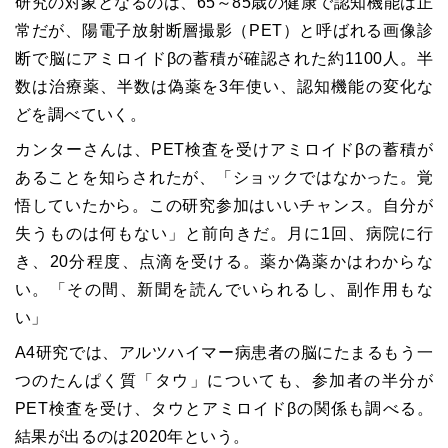
研究の対象となるのは、65～85歳の健康で認知機能は正
常だが、陽電子放射断層撮影（PET）と呼ばれる画像診
断で脳にアミロイドβの蓄積が確認された約1100人。半
数は治療薬、半数は偽薬を3年使い、認知機能の変化な
どを調べていく。
カンターさんは、PET検査を受けアミロイドβの蓄積が
あることを知らされたが、「ショックではなかった。覚
悟していたから。この研究参加はいいチャンス。自分が
失うものは何もない」と前向きだ。月に1回、病院に行
き、20分程度、点滴を受ける。薬か偽薬かはわからな
い。「その間、新聞を読んでいられるし、副作用もな
い」
A4研究では、アルツハイマー病患者の脳にたまるもう一
つのたんぱく質「タウ」についても、参加者の半分が
PET検査を受け、タウとアミロイドβの関係も調べる。
結果が出るのは2020年という。