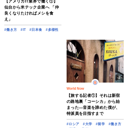
【アメリカIT業界で働く①】
仙台から米テック企業へ 「仲
良くなりたければメシを食
え」
#働き方
#IT
#日本食
#多様性
World Now
【旅する記者①】それは新宿
の路地裏「コーシカ」から始
まった―音楽を諦めた僕が、
特派員を目指すまで
#ロシア
#大学
#留学
#働き方