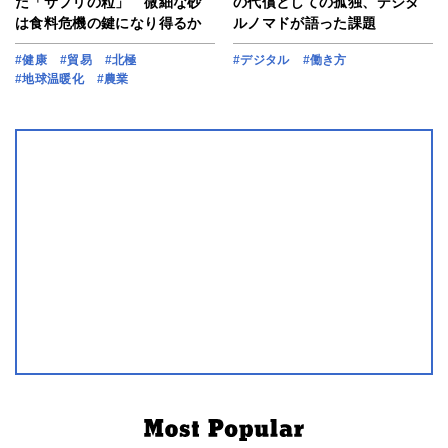
だ「サプリの粒」 微細な砂
の代償としての孤独、デジタ
は食料危機の鍵になり得るか
ルノマドが語った課題
#健康
#貿易
#北極
#デジタル
#働き方
#地球温暖化
#農業