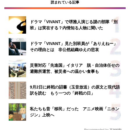
読まれている記事
ドラマ「VIVANT」で堺雅人演じる謎の部隊「別
班」は実在する？内情知る人物に聞いた
ドラマ「VIVANT」見た別班員が「ありえねー」
その理由とは 非公然組織ゆえの悲哀
災害対応「先進国」イタリア 脱・自治体任せの
避難所運営、被災者への温かい食事も
9月2日に終戦の詔書（玉音放送）の原文と現代語
訳を読む もう一つの「終戦の日」
私たちも昔「移民」だった アニメ映画「ニホン
ジン」上映へ
Recommended by