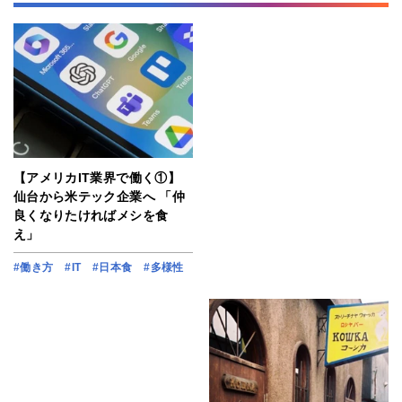
【アメリカIT業界で働く①】
仙台から米テック企業へ 「仲
良くなりたければメシを食
え」
#働き方
#IT
#日本食
#多様性