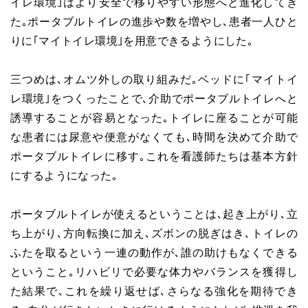
イレ環境｣はより安全で移りやすい形態へと進化してき
た｡ポータブルトイレの進歩や数を増やし､患者一人ひと
りに｢マイトイレ環境｣を用意できるようにした｡
三つめは､オムツ外しの取り組みだ｡ベッドに｢マイトイ
レ環境｣をつくったことで､介助でポータブルトイレへと
誘導することが容易となった｡トイレに座ることが可能
な患者には尿意や便意がなくても､時間を決めて介助で
ポータブルトイレに移す｡これを看護師たちは基本方針
にするようになった｡
ポータブルトイレが使えるということは､起き上がり､立
ち上がり､方向転換に加え､ズボンの脱ぎはき､トイレの
ふたを取るという一連の動作が､誰の助けもなくできる
ということ｡リハビリで必要な体力やバランスを獲得し
た結果で､これを繰り返せば､さらなる強化を期待でき