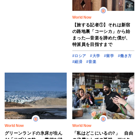
World Now
【旅する記者①】それは新宿
の路地裏「コーシカ」から始
まった―音楽を諦めた僕が、
特派員を目指すまで
#ロシア
#大学
#留学
#働き方
#経済
#音楽
World Now
World Now
グリーンランドの氷床が生ん
「私はどこにいるの?」 自由