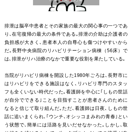
排泄は脳卒中患者とその家族の最大の関心事の一つであ
り､在宅復帰の最大の条件である｡排泄の介助は介護者の
負担感が大きく､患者本人の自尊心も傷つけやすいから
だ｡長野中央病院のリハビリテーション病棟（56床）で
は､排泄がリハ治療のなかで重要な役割を果たしている｡
当院がリハビリ病棟を開設した1980年ごろは､長野市に
はリハビリをできる施設はなく､リハビリ専門のスタッ
フも全くいない時代だった｡看護師を中心に｢しもの世話
が自分でできる｣ことを目指すことが患者さんのために
なると信じて取り組んだ｡ただ､看護師は日夜､しもの世
話に追いまくられ､｢ウンチ､オシッコまみれの青春｣とい
う状態で､簡単には活路を見いだせなかった｡しかし､取