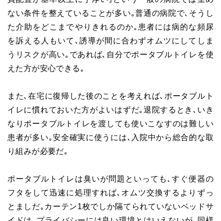
ない条件を整えていることが多い｡普通の病院で､そうし
た介助をどこまでやりきれるのか｡患者には病的な頻尿
を訴える人もいて､誘導が間に合わずオムツにしてしま
うリスクが高い｡であれば､自分でポータブルトイレを使
えた方が安心できる｡
また､在宅に復帰した後のことを考えれば､ポータブルト
イレに慣れておいた方がよいはずだ｡退院するとき､いき
なりポータブルトイレを渡しても使いこなすのは難しい
患者が多い｡安全確実に使うには､入院中から総合的な取
り組みが必要だ｡
ポータブルトイレは臭いが問題といっても､すぐ便器の
フタをして迅速に処理すれば､オムツ交換するよりずっ
とましだ｡カーテン1枚でしか隔てられていないベッドサ
イドは､プライバシーには良い環境とはいえないが､同様