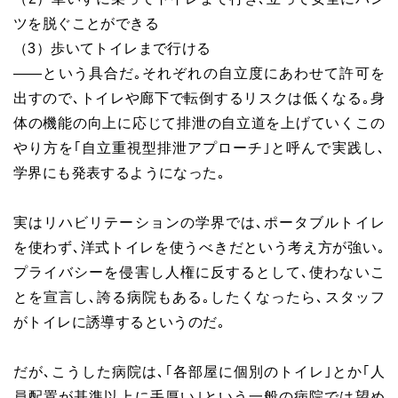
ツを脱ぐことができる
（3）歩いてトイレまで行ける
――という具合だ｡それぞれの自立度にあわせて許可を
出すので､トイレや廊下で転倒するリスクは低くなる｡身
体の機能の向上に応じて排泄の自立道を上げていくこの
やり方を｢自立重視型排泄アプローチ｣と呼んで実践し､
学界にも発表するようになった｡
実はリハビリテーションの学界では､ポータブルトイレ
を使わず､洋式トイレを使うべきだという考え方が強い｡
プライバシーを侵害し人権に反するとして､使わないこ
とを宣言し､誇る病院もある｡したくなったら､スタッフ
がトイレに誘導するというのだ｡
だが､こうした病院は､｢各部屋に個別のトイレ｣とか｢人
員配置が基準以上に手厚い｣という一般の病院では望め