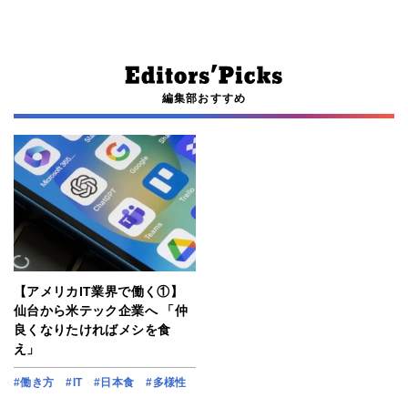
編集部おすすめ
【アメリカIT業界で働く①】
仙台から米テック企業へ 「仲
良くなりたければメシを食
え」
#働き方
#IT
#日本食
#多様性