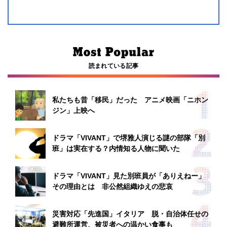
読まれている記事
私たちも昔「移民」だった アニメ映画「ニホン
ジン」上映へ
ドラマ「VIVANT」で堺雅人演じる謎の部隊「別
班」は実在する？内情知る人物に聞いた
ドラマ「VIVANT」見た別班員が「ありえねー」
その理由とは 非公然組織ゆえの悲哀
災害対応「先進国」イタリア 脱・自治体任せの
避難所運営、被災者への温かい食事も