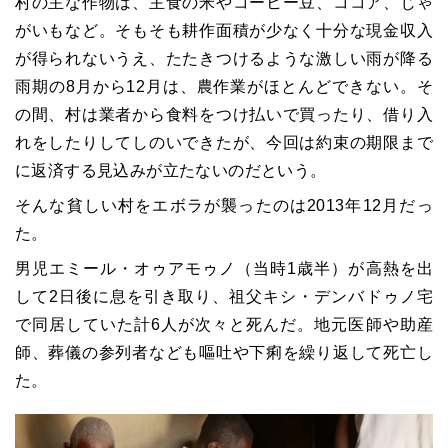
村の主な作物は、主食の米やコーヒー豆、ココア、じゃ
がいもなど。そもそも耕作面積が少なく十分な現金収入
が得られないうえ、たたきつけるような激しい雨が降る
雨期の8月から12月は、農作業がほとんどできない。そ
の間、村は業者から食料をつけ払いで買ったり、借り入
れをしたりしてしのいできたが、今回は約束の期限まで
に返済する見込みが立たないのだという。
そんな貧しい村をエボラが襲ったのは2013年12月だっ
た。
男児エミール・オゥアモゥノ（当時1歳半）が高熱を出
して2日後に息を引き取り、祖父キシ・デンバドゥノ宅
で同居していた計6人が次々と死んだ。地元医師や助産
師、葬儀の参列者なども嘔吐や下痢を繰り返して死亡し
た。