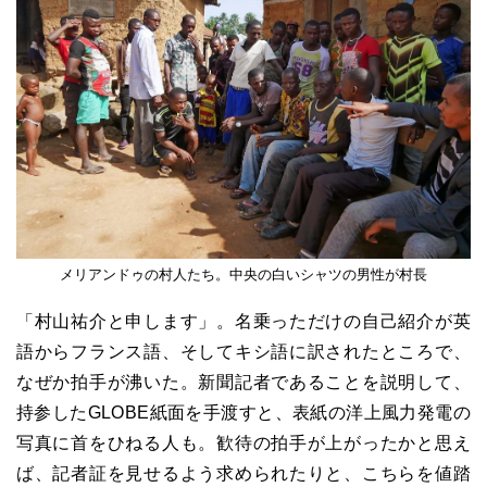
メリアンドゥの村人たち。中央の白いシャツの男性が村長
「村山祐介と申します」。名乗っただけの自己紹介が英
語からフランス語、そしてキシ語に訳されたところで、
なぜか拍手が沸いた。新聞記者であることを説明して、
持参したGLOBE紙面を手渡すと、表紙の洋上風力発電の
写真に首をひねる人も。歓待の拍手が上がったかと思え
ば、記者証を見せるよう求められたりと、こちらを値踏