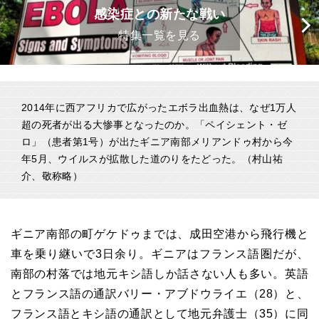
感染症との新たな戦い
特集一覧を見る
2014年に西アフリカで広がったエボラ出血熱は、なぜ1万人
超の死者が出る大惨事となったのか。「ペイシェント・ゼ
ロ」（患者第1号）が出たギニア南部メリアンドゥ村から今
年5月、ウイルスが拡散した道のりをたどった。（村山祐
介、敬称略）
ギニア南部の町ゲケドゥまでは、成田空港から飛行機と
車を乗り継いで3日余り。ギニアはフランス語圏だが、
南部の村落では地元キシ語しか話さない人も多い。英語
とフランス語の通訳バリー・アブドウライエ（28）と、
フランス語とキシ語の通訳として地元弁護士（35）に同