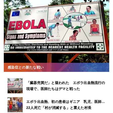
感染症との新たな戦い
「臓器売買だ」と疑われた エボラ出血熱流行の
現場で、医師たちはデマと戦った
エボラ出血熱、初の患者はギニア 乳児、医師…
22人死亡「村が消滅する」と震えた村長