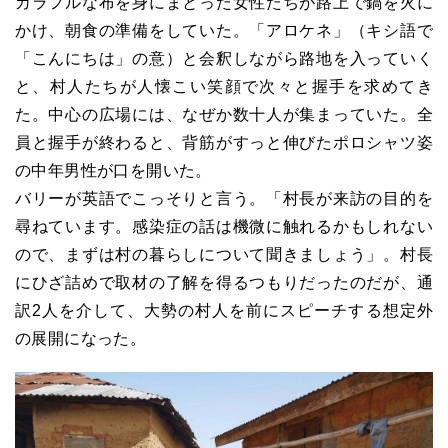
カラフルな布を身にまとった女性たちが路上で鍋を火に
かけ、朝食の準備をしていた。「アロケネ」（キシ語で
「こんにちは」の意）と会釈しながら路地を入っていく
と、村人たちが人懐こい笑顔で次々と握手を求めてき
た。中心の広場には、なぜか数十人が集まっていた。全
員と握手が終わると、背筋がすっと伸びたポロシャツ姿
の中年男性が口を開いた。
バリーが英語でこっそりと言う。「村長が来訪の目的を
尋ねています。感染症の話は機微に触れるかもしれない
ので、まずは村の暮らしについて聞きましょう」。村長
にひざ詰めで取材の了解を得るつもりだったのだが、通
訳2人を介して、大勢の村人を前にスピーチする想定外
の展開になった。