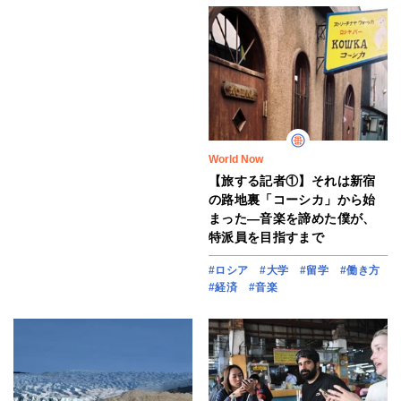
World Now
【旅する記者①】それは新宿
の路地裏「コーシカ」から始
まった―音楽を諦めた僕が、
特派員を目指すまで
#ロシア
#大学
#留学
#働き方
#経済
#音楽