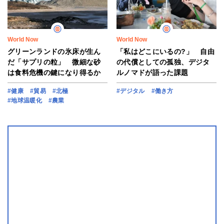
World Now
World Now
グリーンランドの氷床が生ん
「私はどこにいるの?」 自由
だ「サプリの粒」 微細な砂
の代償としての孤独、デジタ
は食料危機の鍵になり得るか
ルノマドが語った課題
#健康
#貿易
#北極
#デジタル
#働き方
#地球温暖化
#農業