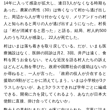
14年に入って感染が拡大し、連日3人がなくなる時期も
あった。農家の男性（30）は怖くなって村から逃げ出し
た。周辺から人が寄り付かなくなり、メリアンドゥの村
人と知られると周りの人が逃げ出すようになった。村長
は「村が消滅すると思った」と語る。結局、村人約500
人のうち72人が感染し、22人が死亡した。
村はいまは落ち着きを取り戻している。だが、いまも医
療施設はなく、医師の回診は月2、3回。井戸は遠く、食
料を買うお金もない。そんな近況を語る村人たちの訴え
はどんどん熱を帯びた。政府や国際社会の援助はないの
か尋ねると、一人が言った。「政府の役人が介在すると
援助の9割がどこかに消えてしまう。いまは小学校が3ク
ラスしかないが、あと3クラスできれば学年ごとに編成
できる。開発に力を貸してくれるよう、あなたが日本大
使館に直接、掛け合ってくれないか」
数十人の真剣なまなざしが私に向けられた。言葉に詰ま