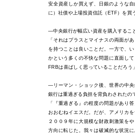
安全資産しか買えず、日銀のような自
に）社債や上場投資信託（ETF）を買
―中央銀行が幅広い資産を購入するこ
「それはプラスとマイナスの両面があ
を持つことは良いことだ。一方で、い
かという多くの不快な問題に直面して
FRBは喜ばしく思っていることだろう
―リーマン・ショック後、世界の中央
銀行は重過ぎる負担を背負わされたの
「『重過ぎる』の程度の問題があり答
おおむねイエスだ。だが、アメリカを
２００９年に大規模な財政刺激策をや
方向に転じた。我々は破滅的な状況に