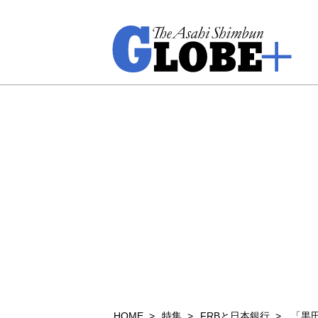
HOME
特集
FRBと日本銀行
「黒