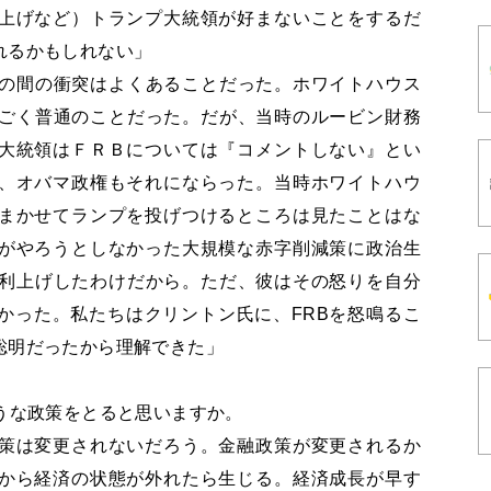
上げなど）トランプ大統領が好まないことをするだ
れるかもしれない」
Bの間の衝突はよくあることだった。ホワイトハウス
、ごく普通のことだった。だが、当時のルービン財務
大統領はＦＲＢについては『コメントしない』とい
、オバマ政権もそれにならった。当時ホワイトハウ
まかせてランプを投げつけるところは見たことはな
がやろうとしなかった大規模な赤字削減策に政治生
が利上げしたわけだから。ただ、彼はその怒りを自分
かった。私たちはクリントン氏に、FRBを怒鳴るこ
聡明だったから理解できた」
うな政策をとると思いますか。
策は変更されないだろう。金融政策が変更されるか
から経済の状態が外れたら生じる。経済成長が早す