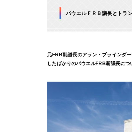
パウエルＦＲＢ議長とトラ
元FRB副議長のアラン・ブラインダ
したばかりのパウエルFRB新議長につ