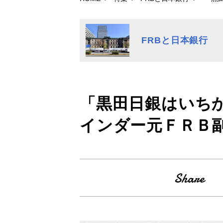
FRBと日本銀行
「黒田日銀はいち
インダー元ＦＲＢ