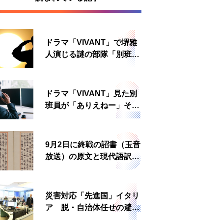
ドラマ「VIVANT」で堺雅
人演じる謎の部隊「別班」
は実在する？内情知る人物
に聞いた
ドラマ「VIVANT」見た別
班員が「ありえねー」その
理由とは 非公然組織ゆえ
の悲哀
9月2日に終戦の詔書（玉音
放送）の原文と現代語訳を
読む もう一つの「終戦の
日」
災害対応「先進国」イタリ
ア 脱・自治体任せの避難
所運営、被災者への温かい