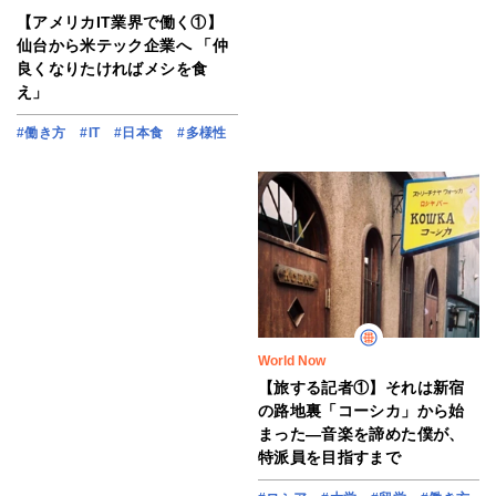
【アメリカIT業界で働く①】
仙台から米テック企業へ 「仲
良くなりたければメシを食
え」
#働き方
#IT
#日本食
#多様性
World Now
【旅する記者①】それは新宿
の路地裏「コーシカ」から始
まった―音楽を諦めた僕が、
特派員を目指すまで