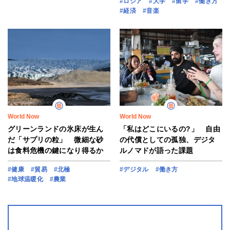
#ロシア
#大学
#留学
#働き方
#経済
#音楽
World Now
World Now
グリーンランドの氷床が生ん
「私はどこにいるの?」 自由
だ「サプリの粒」 微細な砂
の代償としての孤独、デジタ
は食料危機の鍵になり得るか
ルノマドが語った課題
#健康
#貿易
#北極
#デジタル
#働き方
#地球温暖化
#農業