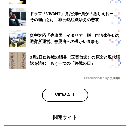
ドラマ「VIVANT」見た別班員が「ありえねー」
その理由とは 非公然組織ゆえの悲哀
災害対応「先進国」イタリア 脱・自治体任せの
避難所運営、被災者への温かい食事も
9月2日に終戦の詔書（玉音放送）の原文と現代語
訳を読む もう一つの「終戦の日」
Recommended by
VIEW ALL
関連サイト