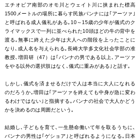
エチオピア南部のオモ川とウェイト川に挟まれた標高
1500メートルの場所に暮らす民族バンナには｢アーツァ｣
と呼ばれる成人儀礼がある｡10～15歳の少年が儀式のク
ライマックスで一列に並べられた10頭ほどの牛の背中を
渡る｡無事に終えた少年は大人への階段を上ったことに
なり､成人名を与えられる｡長崎大学多文化社会学部の准
教授､増田研（47）は｢バンナの男である以上､アーツァ
をやる以外の選択肢はなく､儀式に重みがある｣と話す｡
しかし､儀式を済ませるだけで人は本当に大人になれる
のだろうか｡増田は｢アーツァを終えても中身が急に変わ
るわけではない｣と指摘する｡バンナの社会で大人かどう
かを決めるのは周囲だという｡
結婚し､子どもを育て､一生懸命働いて年を取るうちに､
バンナの男性は｢ゲショア｣と呼ばれるようになる｡日本