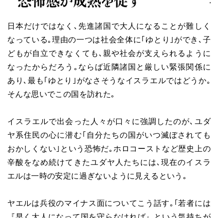
日本だけではなく､先進諸国で大人になることが難しく
なっている｡理由の一つは社会全体に｢ゆとり｣ができ､子
どもが自立できなくても､親や社会が支えられるように
なったからだろう｡ならば近隣諸国と厳しい緊張関係に
あり､最も｢ゆとり｣がなさそうなイスラエルではどうか｡
そんな思いでこの国を訪れた｡
イスラエルで出会った人々が口々に強調したのが､ユダ
ヤ系住民の心に潜む｢自分たちの国がいつ滅ぼされても
おかしくない｣という恐怖だ｡ホロコーストなど歴史上の
辛酸をなめ続けてきたユダヤ人たちには､現在のイスラ
エルは一時の安定に過ぎないように見えるという｡
ヤエルは兵役のマイナス面についてこう話す｡｢若者には
『早く大人になって国を守らなければ』という気持ちが