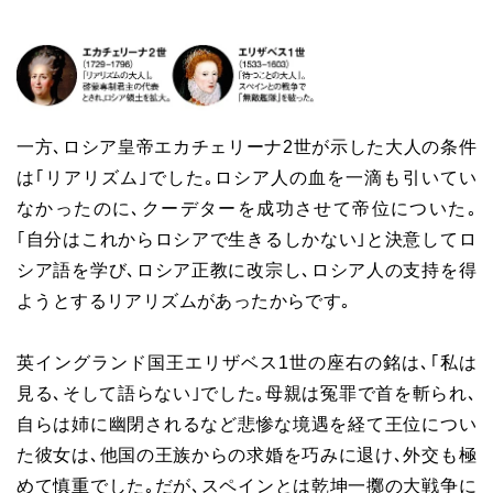
一方､ロシア皇帝エカチェリーナ2世が示した大人の条件
は｢リアリズム｣でした｡ロシア人の血を一滴も引いてい
なかったのに､クーデターを成功させて帝位についた｡
｢自分はこれからロシアで生きるしかない｣と決意してロ
シア語を学び､ロシア正教に改宗し､ロシア人の支持を得
ようとするリアリズムがあったからです｡
英イングランド国王エリザベス1世の座右の銘は､｢私は
見る､そして語らない｣でした｡母親は冤罪で首を斬られ､
自らは姉に幽閉されるなど悲惨な境遇を経て王位につい
た彼女は､他国の王族からの求婚を巧みに退け､外交も極
めて慎重でした｡だが､スペインとは乾坤一擲の大戦争に