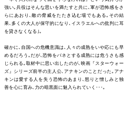
強い｡兵役はそんな思いを満たすと共に､軍が恐怖感をさ
らにあおり､敵の脅威をたたき込む場でもある｡その結
果､多くの大人が保守的になり､イスラエルへの批判に耳
を貸さなくなる｣｡
確かに､自国への危機意識は､人々の成熟をいや応にも早
めるだろう｡だが､恐怖をバネとする成熟には危うさも感
じられる｡取材中に思い出したのが､映画『スターウォー
ズ』シリーズ前半の主人公､アナキンのことだった｡アナ
キンは愛する人を失う恐怖のあまり､怒りと憎しみと独
善を心に育み､力の暗黒面に魅入られていく･･･｡