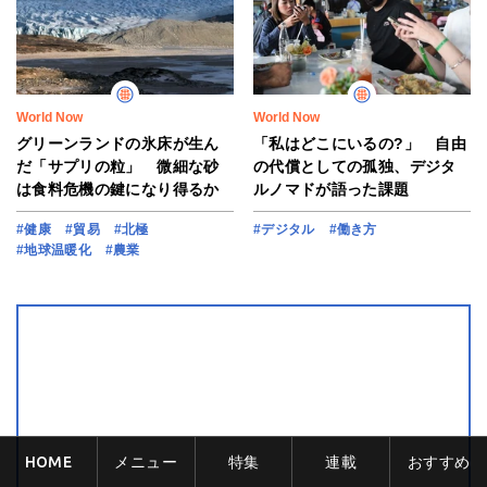
World Now
World Now
グリーンランドの氷床が生ん
「私はどこにいるの?」 自由
だ「サプリの粒」 微細な砂
の代償としての孤独、デジタ
は食料危機の鍵になり得るか
ルノマドが語った課題
#健康
#貿易
#北極
#デジタル
#働き方
#地球温暖化
#農業
HOME
メニュー
特集
連載
おすすめ