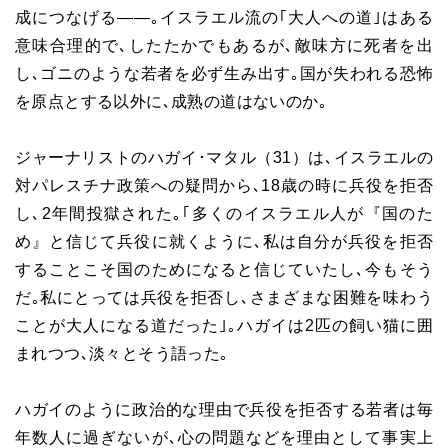
成につなげる――｡イスラエル流の｢大人への道｣はある
意味合理的で､したたかでもあるが､敵味方に死者を出
し､ゴニのような若者を必ず生み出す｡国が失われる恐怖
を原点とする以外に､成熟の道はないのか｡
ジャーナリストのハガイ･マタル（31）は､イスラエルの
対パレスチナ政策への疑問から､18歳の時に兵役を拒否
し､2年間投獄された｡｢多くのイスラエル人が『国のた
め』と信じて兵役に就くように､私は自分が兵役を拒否
することこそ国のためになると信じていたし､今もそう
だ｡私にとっては兵役を拒否し､さまざまな困難を味わう
ことが大人になる道だった｣｡ハガイは2匹の飼い猫に囲
まれつつ､淡々とそう語った｡
ハガイのように政治的な理由で兵役を拒否する若者は毎
年数人に過ぎないが､心の問題などを理由として事実上