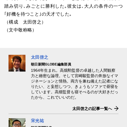
踏み切り､みごとに勝利した｡彼女は､大人の条件の一つ
｢好機を待つこと｣の天才でした｡
（構成 太田啓之）
（文中敬称略）
太田啓之
朝日新聞GLOBE編集部員
1964年生まれ。高畑勲監督の卓越した人間観察
力と緻密な論理。そして宮崎駿監督の奔放なイマ
ジネーションと情熱。両方を兼ね備えた記者にな
りたい、と妄想しつつ、きょうもソファで昼寝を
しています。高畑監督も寝そべるのが大好きだっ
たから、これでいいのだ。
太田啓之の記事一覧へ
宋光祐