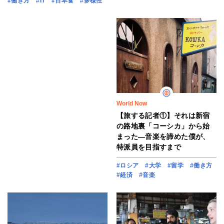
#働き方
#IT
#日本食
#多様性
World Now
【旅する記者①】それは新宿
の路地裏「コーシカ」から始
まった―音楽を諦めた僕が、
特派員を目指すまで
#ロシア
#大学
#留学
#働き方
#経済
#音楽