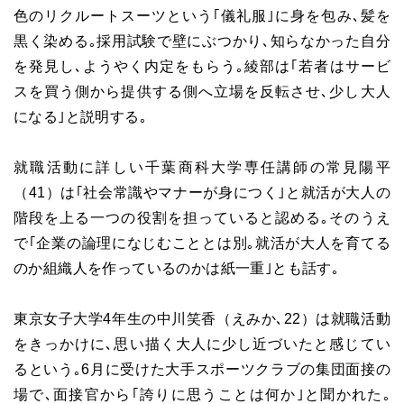
色のリクルートスーツという｢儀礼服｣に身を包み､髪を
黒く染める｡採用試験で壁にぶつかり､知らなかった自分
を発見し､ようやく内定をもらう｡綾部は｢若者はサービ
スを買う側から提供する側へ立場を反転させ､少し大人
になる｣と説明する｡
就職活動に詳しい千葉商科大学専任講師の常見陽平
（41）は｢社会常識やマナーが身につく｣と就活が大人の
階段を上る一つの役割を担っていると認める｡そのうえ
で｢企業の論理になじむこととは別｡就活が大人を育てる
のか組織人を作っているのかは紙一重｣とも話す｡
東京女子大学4年生の中川笑香（えみか､22）は就職活動
をきっかけに､思い描く大人に少し近づいたと感じてい
るという｡6月に受けた大手スポーツクラブの集団面接の
場で､面接官から｢誇りに思うことは何か｣と聞かれた｡