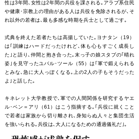
性は3年間､女性は2年間の兵役を課される｡アラブ系住民
や健康･宗教上の理由がある人は兵役を免除されるが､そ
れ以外の若者は､最も多感な時期を兵士として過ごす｡
式典を終えた若者たちは高揚していた｡ヨナタン（19）
は｢訓練はハードだったけれど､体も心もすごく成長し
た｣と語り､仲間と抱き合った｡末っ子の娘スタブの｢晴れ
姿｣を見守ったユバル･ツール（55）は｢軍で鍛えられる
とみな､急に大人っぽくなる｡上の2人の子もそうだった
よ｣と話した｡
キネレット大学教授で､軍での人間関係を研究するヤエ
ル･ベン＝アリ（61）はこう指摘する｡｢兵役に就くこと
で若者は家族から切り離され､身知らぬ人々と集団生活
を強いられる｡兵役は､大人になるための通過儀礼だ｣｡