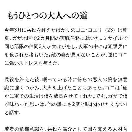
今年3月に兵役を終えたばかりのゴニ･ヨエリ（23）は昨
夏､ガザ地区で2カ月間の実戦任務に就いた｡ミサイルで
同じ部隊の仲間3人が大けがをし､友軍の中には狙撃兵に
射殺された者もいた｡敵の姿が見えないことが､逆にゴニ
に強いストレスを与えた｡
兵役を終えた後､眠っている時に傍らの恋人の腕を無意
識に強くつかみ､大声を上げたこともあった｡ゴニは｢確
かに軍での生活は僕を成長させてくれた｡でも､ガザで僕
が味わった思いは､他の誰にも2度と味わわせたくない｣
と話す｡
若者の危機意識を､兵役を媒介として国を支える人材育