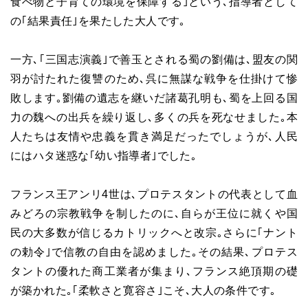
食べ物と子育ての環境を保障する｣という､指導者として
の｢結果責任｣を果たした大人です｡
一方､｢三国志演義｣で善玉とされる蜀の劉備は､盟友の関
羽が討たれた復讐のため､呉に無謀な戦争を仕掛けて惨
敗します｡劉備の遺志を継いだ諸葛孔明も､蜀を上回る国
力の魏への出兵を繰り返し､多くの兵を死なせました｡本
人たちは友情や忠義を貫き満足だったでしょうが､人民
にはハタ迷惑な｢幼い指導者｣でした｡
フランス王アンリ4世は､プロテスタントの代表として血
みどろの宗教戦争を制したのに､自らが王位に就くや国
民の大多数が信じるカトリックへと改宗｡さらに｢ナント
の勅令｣で信教の自由を認めました｡その結果､プロテス
タントの優れた商工業者が集まり､フランス絶頂期の礎
が築かれた｡｢柔軟さと寛容さ｣こそ､大人の条件です｡