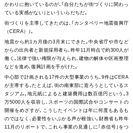
かわりに抱いているのが､｢自分たちが街づくりに関わっ
ている実感がない｣といういらだちだ｡
街づくりを主導してきたのは､｢カンタベリー地震復興庁
（CERA）｣｡
地震から約1カ月後の3月末にできた｡中央省庁や市など
からの出向者と新規採用者ら､昨年11月時点で約300人が
働く｡法律で強い権限が与えられ､建物の解体や区画整理
などを進め､復興計画を手がけた｡
中心部で計画される17件の大型事業のうち､9件はCERA
が主導する｡たとえば､街の南東部に造ろうとしているス
タジアム｡地元紙によると建築費用は数百億円という｡3
万5000人を収容し､スポーツの国際試合やコンサートの
開催をめざすが､こうしたイベントは年に何度もあるも
のではなく､必要性をいぶかる声が根強い｡財務省も昨年
11月のリポートで､これら事業の見通しに｢赤信号｣をつ