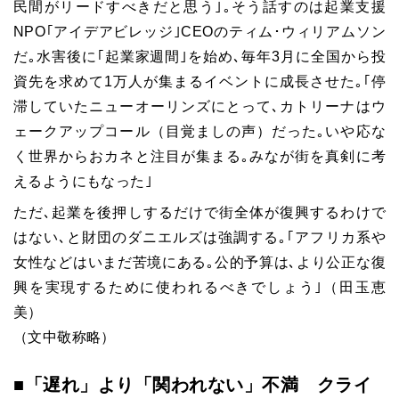
民間がリードすべきだと思う｣｡そう話すのは起業支援
NPO｢アイデアビレッジ｣CEOのティム･ウィリアムソン
だ｡水害後に｢起業家週間｣を始め､毎年3月に全国から投
資先を求めて1万人が集まるイベントに成長させた｡｢停
滞していたニューオーリンズにとって､カトリーナはウ
ェークアップコール（目覚ましの声）だった｡いや応な
く世界からおカネと注目が集まる｡みなが街を真剣に考
えるようにもなった｣
ただ､起業を後押しするだけで街全体が復興するわけで
はない､と財団のダニエルズは強調する｡｢アフリカ系や
女性などはいまだ苦境にある｡公的予算は､より公正な復
興を実現するために使われるべきでしょう｣（田玉恵
美）
（文中敬称略）
■「遅れ」より「関われない」不満 クライ