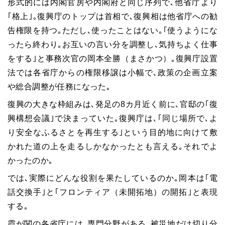
形式的には内閣官房や内閣府と同じ序列で､他省庁より
｢格上｣｡復興庁のトップは首相で､復興相は他省庁への勧
告権限を持つ｡ただし､使ったことはない｡｢使うようにな
ったら終わり｡お互いの言い分を調整し､気持ちよく仕事
をする｣と事務次官の岡本全勝（まさかつ）｡復興庁設置
法では各省庁からの権限移譲は小幅で､政策の企画立案
や総合調整が任務になった｡
復興の大きな枠組みは､発足の8カ月近く前に､官邸の｢復
興構想会議｣で決まっていた｡復興庁は､｢同じ場所で､よ
り安全なふるさとを再生する｣という目的地に向けて敷
かれた道の上を走るしかなかったとも言える｡それでよ
かったのか｡
では､実際にどんな役割を果たしているのか｡岡本は｢電
話交換手｣と｢フロンティア（未開拓地）の開拓｣と表現
する｡
霞が関の各省庁には､専門分野がある｡被災地だけ切り分