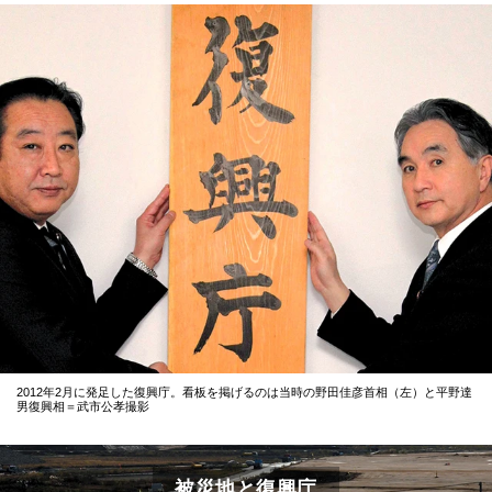
2012年2月に発足した復興庁。看板を掲げるのは当時の野田佳彦首相（左）と平野達
男復興相＝武市公孝撮影
被災地と復興庁