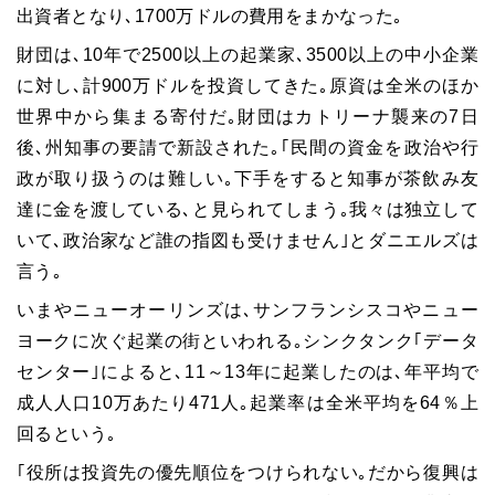
出資者となり､1700万ドルの費用をまかなった｡
財団は､10年で2500以上の起業家､3500以上の中小企業
に対し､計900万ドルを投資してきた｡原資は全米のほか
世界中から集まる寄付だ｡財団はカトリーナ襲来の7日
後､州知事の要請で新設された｡｢民間の資金を政治や行
政が取り扱うのは難しい｡下手をすると知事が茶飲み友
達に金を渡している､と見られてしまう｡我々は独立して
いて､政治家など誰の指図も受けません｣とダニエルズは
言う｡
いまやニューオーリンズは､サンフランシスコやニュー
ヨークに次ぐ起業の街といわれる｡シンクタンク｢データ
センター｣によると､11～13年に起業したのは､年平均で
成人人口10万あたり471人｡起業率は全米平均を64％上
回るという｡
｢役所は投資先の優先順位をつけられない｡だから復興は