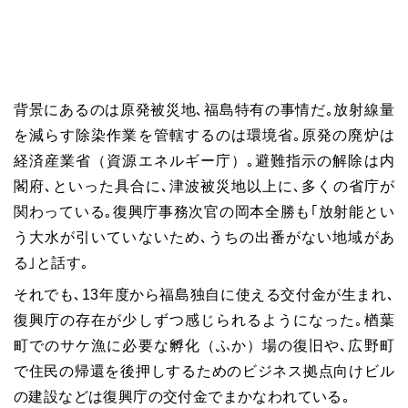
背景にあるのは原発被災地､福島特有の事情だ｡放射線量
を減らす除染作業を管轄するのは環境省｡原発の廃炉は
経済産業省（資源エネルギー庁）｡避難指示の解除は内
閣府､といった具合に､津波被災地以上に､多くの省庁が
関わっている｡復興庁事務次官の岡本全勝も｢放射能とい
う大水が引いていないため､うちの出番がない地域があ
る｣と話す｡
それでも､13年度から福島独自に使える交付金が生まれ､
復興庁の存在が少しずつ感じられるようになった｡楢葉
町でのサケ漁に必要な孵化（ふか）場の復旧や､広野町
で住民の帰還を後押しするためのビジネス拠点向けビル
の建設などは復興庁の交付金でまかなわれている｡