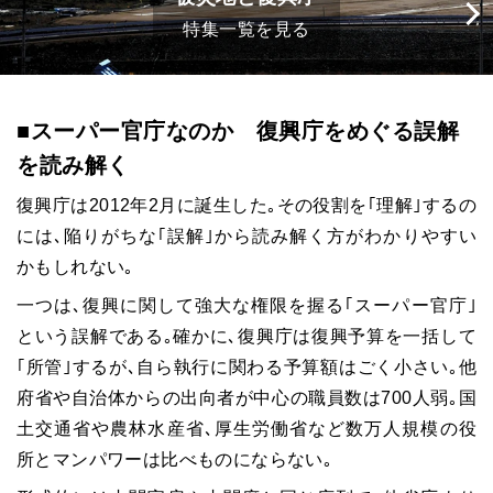
特集一覧を見る
■スーパー官庁なのか 復興庁をめぐる誤解
を読み解く
復興庁は2012年2月に誕生した｡その役割を｢理解｣するの
には､陥りがちな｢誤解｣から読み解く方がわかりやすい
かもしれない｡
一つは､復興に関して強大な権限を握る｢スーパー官庁｣
という誤解である｡確かに､復興庁は復興予算を一括して
｢所管｣するが､自ら執行に関わる予算額はごく小さい｡他
府省や自治体からの出向者が中心の職員数は700人弱｡国
土交通省や農林水産省､厚生労働省など数万人規模の役
所とマンパワーは比べものにならない｡