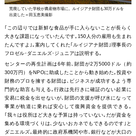
荒廃していた学校が農産物市場に。ルイジアナ財団も30万ドルを
出資した＝田玉恵美撮影
｢この辺りでは新鮮な食品が手に入らないことが長らく
大きな課題になっていたんです｡150人分の雇用も生まれ
たんですよ｣｡案内してくれた｢ルイジアナ財団｣理事長の
フロゼル･ダニエルズ･ジュニアは説明する｡
センターの再生計画は6年前､財団が2万5000ドル（約
300万円）をNPOに助成したことから動き始めた｡投資や
財務のプロを擁する財団は､ビジネスが成功するよう専
門的な助言も与える｡行政は先行きに確証のない起業に
安易に税金を出せないが､財団の支援が呼び水になって
事業が軌道に乗れば安心して復興資金を提供できる｡
｢我々は役所ほど大きな予算は持っていない｡だが資金を
集める環境づくりは､少ないおカネでもできるのです｣と
ダニエルズ｡最終的に政府系機関や市､銀行などが大口の