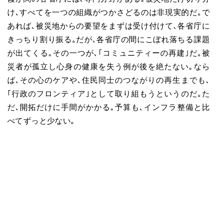
け､すべてを一つの組織がつかさどるのは非現実的だ｡で
あれば､被災地からの要望をまずは受け付けて､各省庁に
きっちり割り振る｡だが､各省庁の間にこぼれ落ちる課題
が出てくる｡その一つが､｢コミュニティーの再建｣だ｡被
災者が孤立し心身の健康を失う例が後を絶たない｡なら
ば､その心のケアや､住民同士のつながりの再生までも､
｢行政のフロンティア｣として取り組もうというのだ｡た
だ､開拓だけに手間がかかる｡予算も､インフラ整備と比
べてずっと少ない｡