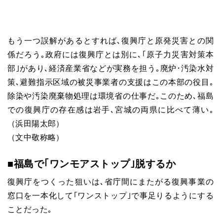
もう一つ誤解があるとすれば､復興庁と原発災害との関
係だろう｡政府には復興庁とは別に､｢原子力災害対策本
部｣があり､経済産業省などが実務を担う｡廃炉･汚染水対
策､避難指示区域の被災事業者の支援はこの本部の役目｡
除染や汚染廃棄物処理は環境省の仕事だ｡このため､福島
での復興庁の存在感は岩手､宮城の両県に比べて薄い｡
（浜田陽太郎）
（文中敬称略）
■福島で｢ワンモアストップ｣脱するか
復興庁をつくった狙いは､省庁間にまたがる復興事業の
窓口を一本化して｢ワンストップ｣で事足りるようにする
ことだった｡