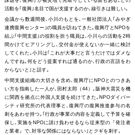
課題を､復興庁が被災地で先取りしている面もある｡どの
活動を｢復興｣名目で国が支援するのか､線引きは難しい｡
会議から数週間後､小川のもとを､一般社団法人｢みやぎ
連携復興センター｣の職員が訪ねてきた｡復興庁とNPOを
結ぶ｢中間支援｣の役割を担う職員は､小川らの活動を2時
間かけてヒアリングし､交付金が使えないか一緒に検討
してくれた｡小川は｢これが大事だと言うだけではダメな
んですね｡何をどう提案すれば通るのか､行政の言語をわ
からないと｣と話す｡
中間支援組織の大切さを含め､復興庁にNPOとのつきあ
い方を指南した一人が､田村太郎（44）｡阪神大震災を機
に関西を拠点に外国人支援を続けてきた｡NPOダイバー
シティ研究所の代表理事と､復興庁の復興推進参与の名
刺をあわせ持つ｡｢行政が事業の内容を定義して予算を確
保し､実施をNPOに請け負わせるなら従来型の『発注者
と業者』で､対等な関係にはならない｣とクギを刺す｡