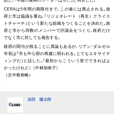
話し､｢今後の復興のリーダーは市だ｣と明言した｡
CERAは5年間の期限付きで､この春には廃止される｡政
府と市は協議を重ね､｢リジェネレート（再生）クライス
トチャーチ｣という新たな組織をつくることを決めた｡政
府と市から同数のメンバーで評議会をつくり､政府だけ
でなく市に対しても報告する｡
政府の関与が残ることに異論もあるが､リアン･ダルゼル
市長は｢市も中心部の再建に関われる｡とてもエキサイテ
ィングだ｣と話した｡｢最初からこういう形でできればよ
かったけれど｣（中林加南子）
（文中敬称略）
浜田 陽太郎