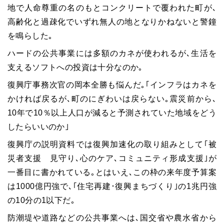
地で人命尊重の名のもとコンクリートで覆われた町が､
高齢化と過疎化でいずれ無人の地となりかねないと警鐘
を鳴らした｡
ハードの公共事業には多額のカネが使われるが､生活を
支えるソフトへの投資は十分なのか｡
復興庁事務次官の岡本全勝も悩んだ｡｢インフラはカネを
かければ戻るが､町のにぎわいは戻らない｡震災前から､
10年で10％以上人口が減ると予測されていた地域をどう
したらいいのか｣
復興庁の説明資料では復興加速化の取り組みとして｢被
災者支援 見守り､心のケア､コミュニティ形成支援｣が
一番目に書かれている｡とはいえ､この枠の来年度予算案
は1000億円強で､｢住宅再建･復興まちづくり｣の1兆円強
の10分の1以下だ｡
防潮堤や道路などの公共事業へは､国交省や農水省から