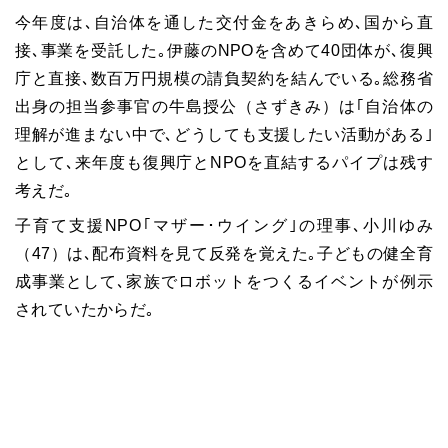
今年度は､自治体を通した交付金をあきらめ､国から直
接､事業を受託した｡伊藤のNPOを含めて40団体が､復興
庁と直接､数百万円規模の請負契約を結んでいる｡総務省
出身の担当参事官の牛島授公（さずきみ）は｢自治体の
理解が進まない中で､どうしても支援したい活動がある｣
として､来年度も復興庁とNPOを直結するパイプは残す
考えだ｡
子育て支援NPO｢マザー･ウイング｣の理事､小川ゆみ
（47）は､配布資料を見て反発を覚えた｡子どもの健全育
成事業として､家族でロボットをつくるイベントが例示
されていたからだ｡