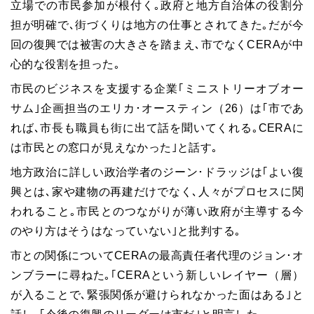
立場での市民参加が根付く｡政府と地方自治体の役割分
担が明確で､街づくりは地方の仕事とされてきた｡だが今
回の復興では被害の大きさを踏まえ､市でなくCERAが中
心的な役割を担った｡
市民のビジネスを支援する企業｢ミニストリーオブオー
サム｣企画担当のエリカ･オースティン（26）は｢市であ
れば､市長も職員も街に出て話を聞いてくれる｡CERAに
は市民との窓口が見えなかった｣と話す｡
地方政治に詳しい政治学者のジーン･ドラッジは｢よい復
興とは､家や建物の再建だけでなく､人々がプロセスに関
われること｡市民とのつながりが薄い政府が主導する今
のやり方はそうはなっていない｣と批判する｡
市との関係についてCERAの最高責任者代理のジョン･オ
ンブラーに尋ねた｡｢CERAという新しいレイヤー（層）
が入ることで､緊張関係が避けられなかった面はある｣と