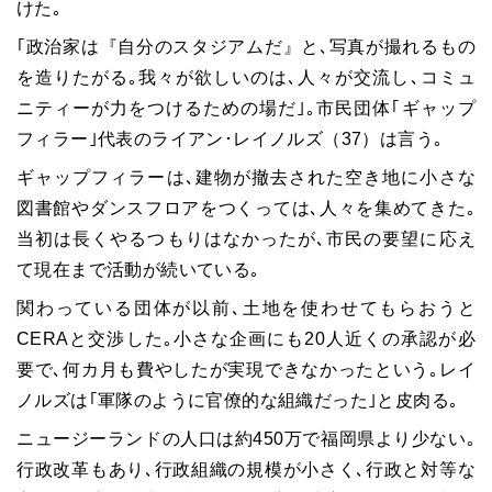
けた｡
｢政治家は『自分のスタジアムだ』と､写真が撮れるもの
を造りたがる｡我々が欲しいのは､人々が交流し､コミュ
ニティーが力をつけるための場だ｣｡市民団体｢ギャップ
フィラー｣代表のライアン･レイノルズ（37）は言う｡
ギャップフィラーは､建物が撤去された空き地に小さな
図書館やダンスフロアをつくっては､人々を集めてきた｡
当初は長くやるつもりはなかったが､市民の要望に応え
て現在まで活動が続いている｡
関わっている団体が以前､土地を使わせてもらおうと
CERAと交渉した｡小さな企画にも20人近くの承認が必
要で､何カ月も費やしたが実現できなかったという｡レイ
ノルズは｢軍隊のように官僚的な組織だった｣と皮肉る｡
ニュージーランドの人口は約450万で福岡県より少ない｡
行政改革もあり､行政組織の規模が小さく､行政と対等な