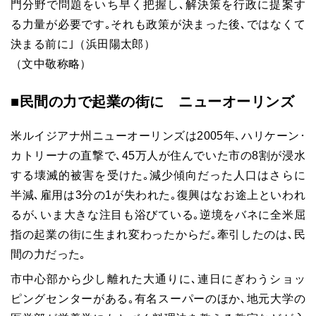
門分野で問題をいち早く把握し､解決策を行政に提案す
る力量が必要です｡それも政策が決まった後､ではなくて
決まる前に｣（浜田陽太郎）
（文中敬称略）
■民間の力で起業の街に ニューオーリンズ
米ルイジアナ州ニューオーリンズは2005年､ハリケーン･
カトリーナの直撃で､45万人が住んでいた市の8割が浸水
する壊滅的被害を受けた｡減少傾向だった人口はさらに
半減､雇用は3分の1が失われた｡復興はなお途上といわれ
るが､いま大きな注目も浴びている｡逆境をバネに全米屈
指の起業の街に生まれ変わったからだ｡牽引したのは､民
間の力だった｡
市中心部から少し離れた大通りに､連日にぎわうショッ
ピングセンターがある｡有名スーパーのほか､地元大学の