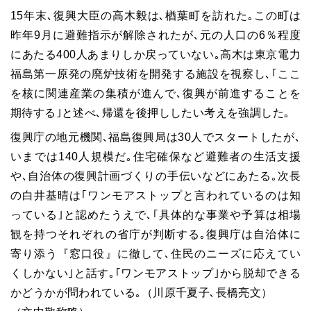
15年末､復興大臣の高木毅は､楢葉町を訪れた｡この町は
昨年9月に避難指示が解除されたが､元の人口の6％程度
にあたる400人あまりしか戻っていない｡高木は東京電力
福島第一原発の廃炉技術を開発する施設を視察し､｢ここ
を核に関連産業の集積が進んで､復興が前進することを
期待する｣と述べ､帰還を後押ししたい考えを強調した｡
復興庁の地元機関､福島復興局は30人でスタートしたが､
いまでは140人規模だ｡住宅確保など避難者の生活支援
や､自治体の復興計画づくりの手伝いなどにあたる｡次長
の白井基晴は｢ワンモアストップと言われているのは知
っている｣と認めたうえで､｢具体的な事業や予算は相場
観を持つそれぞれの省庁が判断する｡復興庁は自治体に
寄り添う『窓口役』に徹して､住民のニーズに応えてい
くしかない｣と話す｡｢ワンモアストップ｣から脱却できる
かどうかが問われている｡（川原千夏子､長橋亮文）