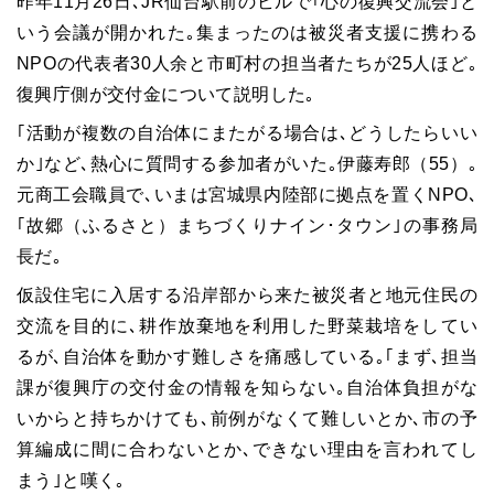
昨年11月26日､JR仙台駅前のビルで｢心の復興交流会｣と
いう会議が開かれた｡集まったのは被災者支援に携わる
NPOの代表者30人余と市町村の担当者たちが25人ほど｡
復興庁側が交付金について説明した｡
｢活動が複数の自治体にまたがる場合は､どうしたらいい
か｣など､熱心に質問する参加者がいた｡伊藤寿郎（55）｡
元商工会職員で､いまは宮城県内陸部に拠点を置くNPO､
｢故郷（ふるさと）まちづくりナイン･タウン｣の事務局
長だ｡
仮設住宅に入居する沿岸部から来た被災者と地元住民の
交流を目的に､耕作放棄地を利用した野菜栽培をしてい
るが､自治体を動かす難しさを痛感している｡｢まず､担当
課が復興庁の交付金の情報を知らない｡自治体負担がな
いからと持ちかけても､前例がなくて難しいとか､市の予
算編成に間に合わないとか､できない理由を言われてし
まう｣と嘆く｡