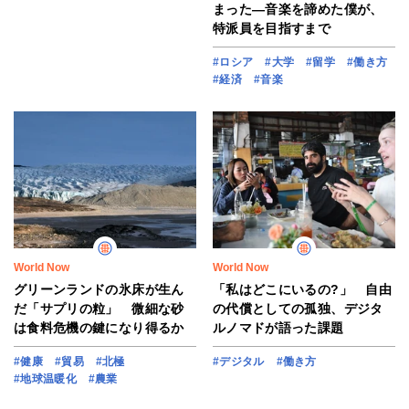
まった―音楽を諦めた僕が、
特派員を目指すまで
#ロシア
#大学
#留学
#働き方
#経済
#音楽
World Now
World Now
グリーンランドの氷床が生ん
「私はどこにいるの?」 自由
だ「サプリの粒」 微細な砂
の代償としての孤独、デジタ
は食料危機の鍵になり得るか
ルノマドが語った課題
#健康
#貿易
#北極
#デジタル
#働き方
#地球温暖化
#農業