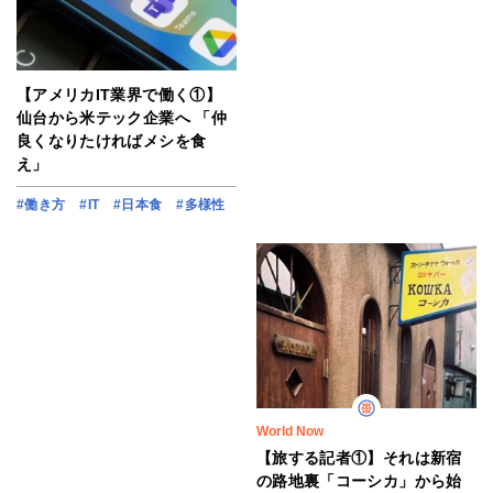
【アメリカIT業界で働く①】
仙台から米テック企業へ 「仲
良くなりたければメシを食
え」
#働き方
#IT
#日本食
#多様性
World Now
【旅する記者①】それは新宿
の路地裏「コーシカ」から始