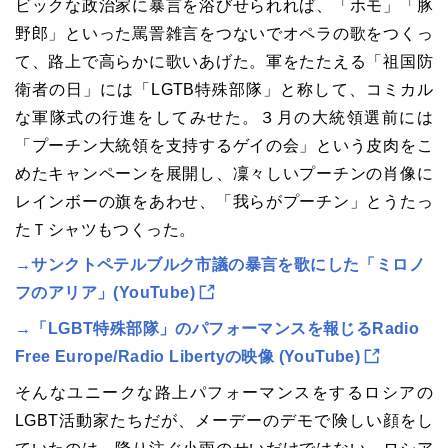
ビックな政治家に暴言を浴びせられれば、「ホモ」「豚
野郎」といった罵詈雑言をつないでオペラの歌をつくっ
て、路上で高らかに歌いあげた。軍をたたえる「祖国防
衛者の日」には「LGTB特殊部隊」と称して、コミカル
な軍隊式の行進をしてみせた。３月の大統領選前には
「プーチン大統領を支持するゲイの会」という皮肉をこ
めたキャンペーンを展開し、凜々しいプーチンの肖像に
レインボーの旗をあわせ、「我らがプーチン」とうたっ
たＴシャツもつくった。
→サンクトペテルブルク市議の暴言を歌にした「ミロノ
フのアリア」(YouTube)
→「LGBT特殊部隊」のパフォーマンスを報じるRadio
Free Europe/Radio Libertyの映像 (YouTube)
そんなユニークな路上パフォーマンスをするロシアの
LGBT活動家たちだが、メーデーのデモで険しい顔をし