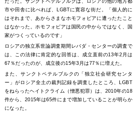
だった。サンクトペテルブルクは、ロシアの他の地方都
市や田舎に比べれば、LGBTに寛容な街だ。「個人的に
はそれまで、あからさまなホモフォビアに遭ったたこと
はなかった。ホモフォビアは国民の中からではなく、国
家がつくっているのです」
ロシアの独立系世論調査期間レバダ・センターの調査で
は、この法律に肯定的な回答は、成立直前の13年2月は
67％だったのが、成立後の15年3月は77％に増えた。
また、サンクトペテルブルクの「独立社会研究センタ
ー」がロシア全土の裁判記録を調査したところ、LGBT
をねらったヘイトクライム（憎悪犯罪）は、2010年の18
件から、2015年は65件にまで増加していることが明らか
になった。