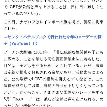
ていたのは、降り注ぐ小雨のせいだけではない。ロシア
でLGBTが公然と声を上げることは、日に日に難しくな
っているのだという。
この日、ナザロフはレインボーの旗を掲げ、警察に拘束
された。
→サンクトペテルブルクで行われた今年のメーデーの様
子（YouTube）
プーチン大統領は2013年、「非伝統的な性関係を子ども
に広める」ことを禁じる同性愛宣伝禁止法に署名した。
目的は「子どもを守るため」とされている。ただ、法律
は定義が幅広く解釈される余地があり、活動家らによる
と、公の場所でLGBTの権利を訴えるデモなどは、この
法律が成立して以降、当局の許可が下りなくなっている
という。だからこそ、さまざまな団体がパレードをする
5月1日のメーデーは、彼らが公然と声をあげられる、め
ったにない機会だったのだ。