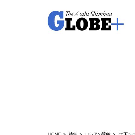
HOME
特集
ロシアの流儀
地下シ