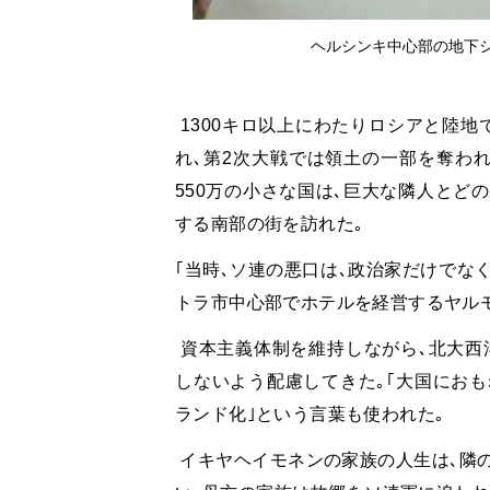
ヘルシンキ中心部の地下シェルタ
1300
キロ以上にわたりロシアと陸地
れ､第
2
次大戦では領土の一部を奪われ
550
万の小さな国は､巨大な隣人とどの
する南部の街を訪れた｡
｢当時､ソ連の悪口は､政治家だけでな
トラ市中心部でホテルを経営するヤル
資本主義体制を維持しながら､北大西
しないよう配慮してきた｡｢大国におも
ランド化｣という言葉も使われた｡
イキヤヘイモネンの家族の人生は､隣