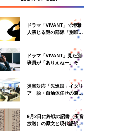
ドラマ「VIVANT」で堺雅
人演じる謎の部隊「別班」
は実在する？内情知る人物
に聞いた
ドラマ「VIVANT」見た別
班員が「ありえねー」その
理由とは 非公然組織ゆえ
の悲哀
災害対応「先進国」イタリ
ア 脱・自治体任せの避難
所運営、被災者への温かい
食事も
9月2日に終戦の詔書（玉音
放送）の原文と現代語訳を
読む もう一つの「終戦の