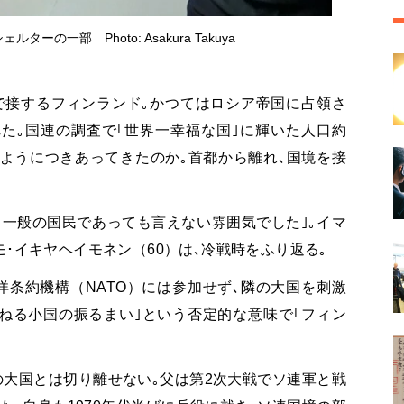
ーの一部 Photo: Asakura Takuya
で接するフィンランド｡かつてはロシア帝国に占領さ
た｡国連の調査で｢世界一幸福な国｣に輝いた人口約
ようにつきあってきたのか｡首都から離れ､国境を接
く一般の国民であっても言えない雰囲気でした｣｡イマ
モ･イキヤヘイモネン（
60
）は､冷戦時をふり返る｡
洋条約機構（
NATO
）には参加せず､隣の大国を刺激
ねる小国の振るまい｣という否定的な意味で｢フィン
の大国とは切り離せない｡父は第
2
次大戦でソ連軍と戦