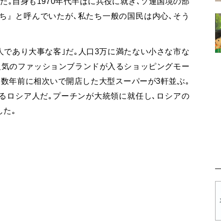
た｡自身も
1970
年代半ばに兵役に就き､ソ連国境の部
ち』と呼んでいたが､私たち一般の国民は内心､そう
人であり大事な客｣だ｡人口
3
万に満たない小さな市な
人気のファッションブランドが入るショッピングモー
は数年前に相次いで開店した大型スーパーが
3
軒並ぶ｡
るロシア人だ｡プーチンが大統領に就任し､ロシアの
た｡