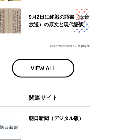
食事も
9月2日に終戦の詔書（玉音
放送）の原文と現代語訳を
読む もう一つの「終戦の
日」
Recommended by
VIEW ALL
関連サイト
朝日新聞（デジタル版）