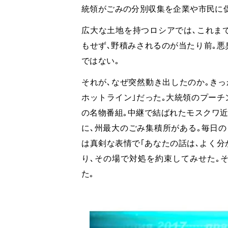
統領がごみの分別収集を企業や市民に
広大な土地を持つロシアでは､これまで
もせず､野積みされるのが当たり前｡悪
ではない｡
それが､なぜ突然動き出したのか｡きっ
ホットライン｣だった｡大統領のプーチ
の名物番組｡中継で結ばれたモスクワ近
に､州最大のごみ集積所がある｡毎日の
は真剣な表情で｢あなたの話は､よく分
り､その場で対処を約束してみせた｡
た｡