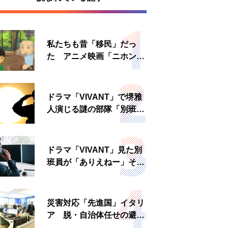
私たちも昔「移民」だっ
た アニメ映画「ニホンジ
ン」上映へ
ドラマ「VIVANT」で堺雅
人演じる謎の部隊「別班」
は実在する？内情知る人物
に聞いた
ドラマ「VIVANT」見た別
班員が「ありえねー」その
理由とは 非公然組織ゆえ
の悲哀
災害対応「先進国」イタリ
ア 脱・自治体任せの避難
所運営、被災者への温かい