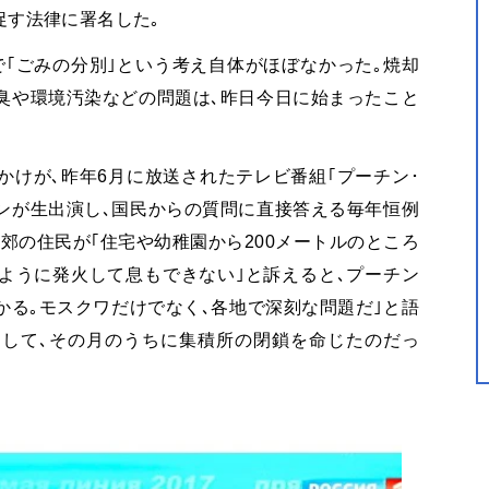
促す法律に署名した｡
｢ごみの分別｣という考え自体がほぼなかった｡焼却
臭や環境汚染などの問題は､昨日今日に始まったこと
かけが､昨年6月に放送されたテレビ番組｢プーチン･
ンが生出演し､国民からの質問に直接答える毎年恒例
郊の住民が｢住宅や幼稚園から200メートルのところ
ように発火して息もできない｣と訴えると､プーチン
かる｡モスクワだけでなく､各地で深刻な問題だ｣と語
そして､その月のうちに集積所の閉鎖を命じたのだっ