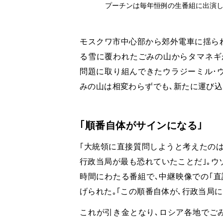
プーチンは毎年恒例の生番組に出演し、住民の訴
モスクワ市中心部から郊外電車に揺られ
る雪に覆われたごみの山からタマネギ
問題に取り組んできたウラジーミル･ウ
みの山は相変わらずでも､新たに運び込
｢順番自体がサインになる｣
｢大統領に直接質問しようと考えたのは
行政当局が最も恐れていたことだ｣｡ウ
時間にわたる番組で､中継映像での｢直
げられた｡｢この順番自体が､行政当局
これが引き金となり､ロシア各地でご