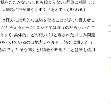
で机をたたかないと､何も始まらない｡行政に相談して
｡大統領に声が届くとすぐ『あとで』が終わる｣
々は権力に批判的な立場を取ることが多い｡権力者こ
だと考えるからだ｡ロシアでは違うのだろうか？ こ
力って､具体的にどの権力？｣と返された｡｢ごみ問題
をかけているのは地方レベルだ｣｡議会に訴えたり､
のでは？ そう聞くと｢議会や政党のことは誰も信用