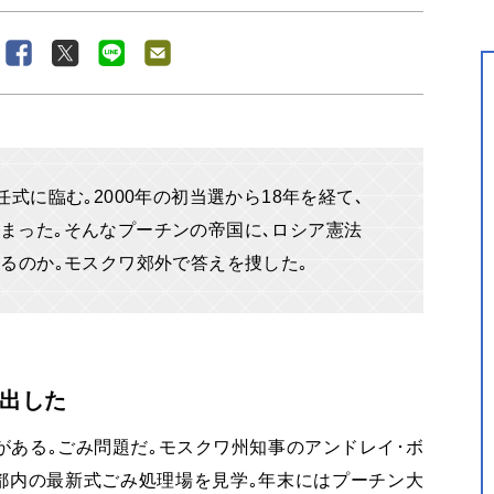
式に臨む｡2000年の初当選から18年を経て､
まった｡そんなプーチンの帝国に､ロシア憲法
いるのか｡モスクワ郊外で答えを捜した｡
出した
ある｡ごみ問題だ｡モスクワ州知事のアンドレイ･ボ
､都内の最新式ごみ処理場を見学｡年末にはプーチン大