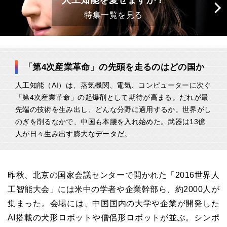
人工知能を愛せますか？
特集一覧を見る
「第4次産業革命」の先頭を走るのはどの国か
人工知能（AI）は、蒸気機関、電気、コンピューターに次ぐ
「第4次産業革命」の起爆剤として期待が高まる。だれが最
先端の技術を生み出し、どんな分野に適用するか。世界がし
のぎを削るなかで、中国も本腰を入れ始めた。武器は13億
人が日々生み出す膨大なデータだ。
昨秋、北京の国家会議センターで開かれた「2016世界人
工智能大会」には米中の学者や企業幹部ら、約2000人が
集まった。会場には、中国国内の大学や企業が開発した
AI搭載の犬形ロボットや僧侶形ロボットが並ぶ。シンポ