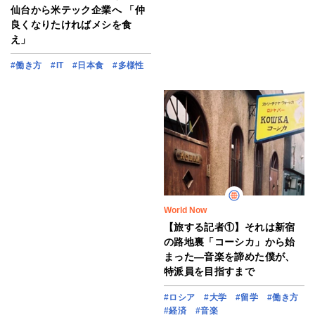
仙台から米テック企業へ 「仲
良くなりたければメシを食
え」
#働き方
#IT
#日本食
#多様性
World Now
【旅する記者①】それは新宿
の路地裏「コーシカ」から始
まった―音楽を諦めた僕が、
特派員を目指すまで
#ロシア
#大学
#留学
#働き方
#経済
#音楽