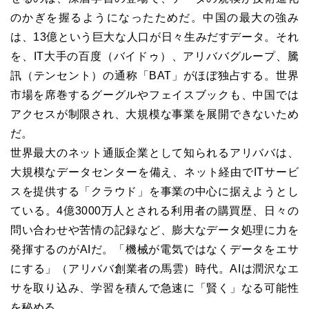
のかぎを握るようになったためだ。中国の最大の強み
は、13億という巨大な人口が日々生みだすデータ。それ
を、IT大手の百度（バイドゥ）、アリババグループ、騰
訊（テンセント）の通称「BAT」がほぼ独占する。世界
市場を席巻するグーグルやフェイスブックも、中国では
アクセスが制限され、大規模な事業を展開できないため
だ。
世界最大のネット通販企業として知られるアリババは、
大規模なデータセンターを備え、ネット経由でITサービ
スを提供する「クラウド」を事業の中心に据えようとし
ている。4億3000万人とされる利用者の購買歴、日々の
問い合わせや苦情の記録など、膨大なデータ処理に力を
発揮するのがAIだ。「機械が電気ではなくデータをエサ
にする」（アリババ創業者の馬雲）時代。AIは潤沢なエ
サを取り込み、学習を積んで急速に「賢く」なる可能性
を秘める。