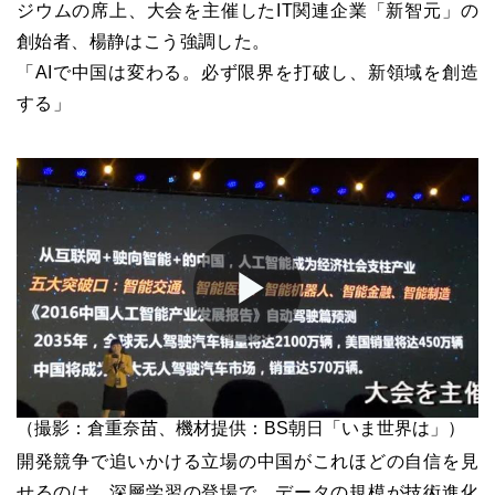
ジウムの席上、大会を主催したIT関連企業「新智元」の
創始者、楊静はこう強調した。
「AIで中国は変わる。必ず限界を打破し、新領域を創造
する」
Play
（撮影：倉重奈苗、機材提供：
BS
朝日「いま世界は」）
Video
開発競争で追いかける立場の中国がこれほどの自信を見
せるのは、深層学習の登場で、データの規模が技術進化