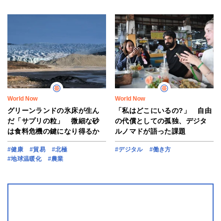
World Now
World Now
グリーンランドの氷床が生ん
「私はどこにいるの?」 自由
だ「サプリの粒」 微細な砂
の代償としての孤独、デジタ
は食料危機の鍵になり得るか
ルノマドが語った課題
#健康
#貿易
#北極
#デジタル
#働き方
#地球温暖化
#農業