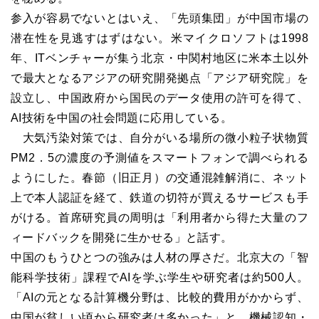
参入が容易でないとはいえ、「先頭集団」が中国市場の
潜在性を見逃すはずはない。米マイクロソフトは1998
年、ITベンチャーが集う北京・中関村地区に米本土以外
で最大となるアジアの研究開発拠点「アジア研究院」を
設立し、中国政府から国民のデータ使用の許可を得て、
AI技術を中国の社会問題に応用している。
大気汚染対策では、自分がいる場所の微小粒子状物質
PM2．5の濃度の予測値をスマートフォンで調べられる
ようにした。春節（旧正月）の交通混雑解消に、ネット
上で本人認証を経て、鉄道の切符が買えるサービスも手
がける。首席研究員の周明は「利用者から得た大量のフ
ィードバックを開発に生かせる」と話す。
中国のもうひとつの強みは人材の厚さだ。北京大の「智
能科学技術」課程でAIを学ぶ学生や研究者は約500人。
「AIの元となる計算機分野は、比較的費用がかからず、
中国が貧しい頃から研究者は多かった」と、機械認知・