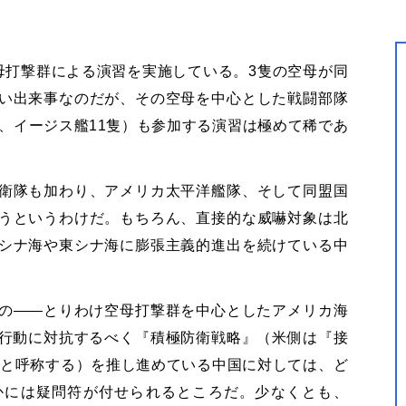
母打撃群による演習を実施している。3隻の空母が同
い出来事なのだが、その空母を中心とした戦闘部隊
、イージス艦11隻）も参加する演習は極めて稀であ
衛隊も加わり、アメリカ太平洋艦隊、そして同盟国
うというわけだ。もちろん、直接的な威嚇対象は北
シナ海や東シナ海に膨張主義的進出を続けている中
の——とりわけ空母打撃群を中心としたアメリカ海
行動に対抗するべく『積極防衛戦略』（米側は『接
）』と呼称する）を推し進めている中国に対しては、ど
かには疑問符が付せられるところだ。少なくとも、