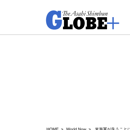
HOME
World Now
米海軍が失うこと