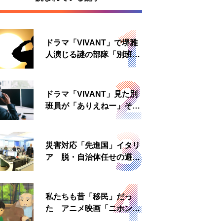
ドラマ「VIVANT」で堺雅
人演じる謎の部隊「別班」
は実在する？内情知る人物
に聞いた
ドラマ「VIVANT」見た別
班員が「ありえねー」その
理由とは 非公然組織ゆえ
の悲哀
災害対応「先進国」イタリ
ア 脱・自治体任せの避難
所運営、被災者への温かい
食事も
私たちも昔「移民」だっ
た アニメ映画「ニホンジ
ン」上映へ