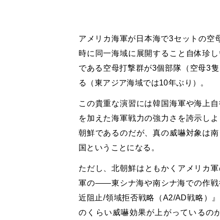
アメリカ海軍が日本海で3セットの空
時に同一海域に展開すること自体珍し
である空母打撃群が3個部隊（空母3隻
る（東アジア海域では10年ぶり）。
この貴重な演習には韓国海軍や海上自
を加えた海軍戦力の強力さを誇示しよ
朝鮮であるのだが、真の威嚇対象は南
国ということになる。
ただし、北朝鮮はともかくアメリカ軍
軍の——東シナ海や南シナ海での作戦
近阻止/領域拒否戦略（A2/AD戦略
のくらい威嚇効果が上がっているの