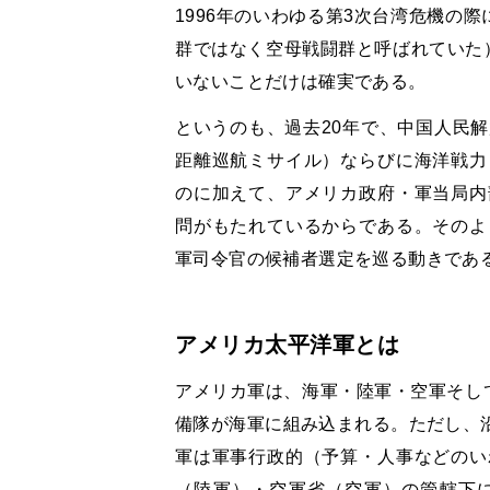
1996年のいわゆる第3次台湾危機の
群ではなく空母戦闘群と呼ばれていた
いないことだけは確実である。
というのも、過去20年で、中国人民
距離巡航ミサイル）ならびに海洋戦力
のに加えて、アメリカ政府・軍当局内
問がもたれているからである。そのよ
軍司令官の候補者選定を巡る動きであ
アメリカ太平洋軍とは
アメリカ軍は、海軍・陸軍・空軍そし
備隊が海軍に組み込まれる。ただし、沿
軍は軍事行政的（予算・人事などのい
（陸軍）・空軍省（空軍）の管轄下