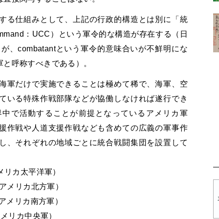
する仕組みとして、上記の行政的構造とは別に「統
nt Command：UCC）という軍令的な構造が存在する（日
、combatantという軍令的意味合いが不鮮明にな
軍と呼称すべきである）。
海軍だけで実施できることは極めて稀で、海軍、空
ている特殊作戦部隊などが協働しなければ遂行でき
界中で活動することが前提となっているアメリカ軍
援作戦や人道支援作戦なども含めての広義の軍事作
し、それぞれの地域ごとに統合戦闘集団を設置して
アメリカ太平洋軍）
：アメリカ北方軍）
：アメリカ南方軍）
アメリカ中央軍）