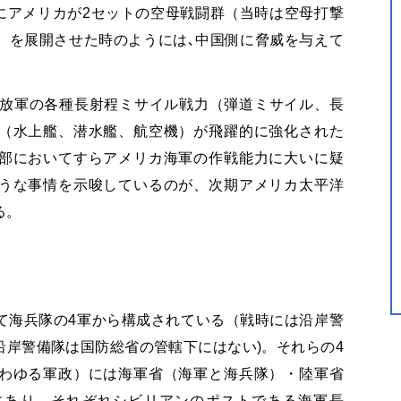
際にアメリカが2セットの空母戦闘群（当時は空母打撃
）を展開させた時のようには､中国側に脅威を与えて
解放軍の各種長射程ミサイル戦力（弾道ミサイル、長
（水上艦、潜水艦、航空機）が飛躍的に強化された
部においてすらアメリカ海軍の作戦能力に大いに疑
うな事情を示唆しているのが、次期アメリカ太平洋
る。
て海兵隊の4軍から構成されている（戦時には沿岸警
岸警備隊は国防総省の管轄下にはない)。それらの4
わゆる軍政）には海軍省（海軍と海兵隊）・陸軍省
にあり、それぞれシビリアンのポストである海軍長