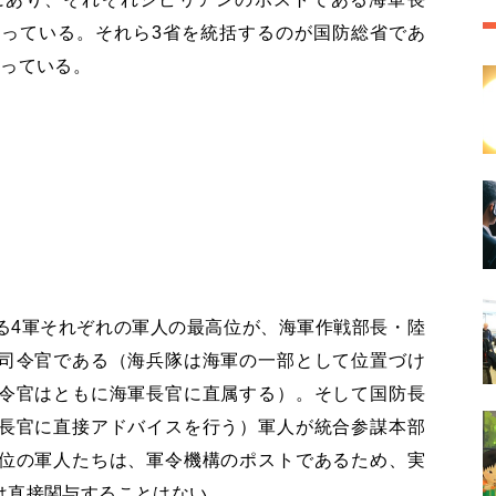
っている。それら3省を統括するのが国防総省であ
なっている。
る4軍それぞれの軍人の最高位が、海軍作戦部長・陸
司令官である（海兵隊は海軍の一部として位置づけ
令官はともに海軍長官に直属する）。そして国防長
長官に直接アドバイスを行う）軍人が統合参謀本部
位の軍人たちは、軍令機構のポストであるため、実
は直接関与することはない。