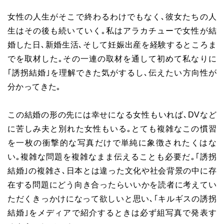
女性の人生がそこで終わるわけでもなく､彼女たちの人
生はその後も続いていく｡私はアラカチューで女性が結
婚した日､新婚生活､そして妊娠出産を経験するところま
でを取材した｡その一連の取材を通して初めて私なりに
｢誘拐結婚｣を理解できた気がするし､伝えたい方向性が
分かってきた｡
この結婚の形の先には幸せになる女性もいれば､DVなど
に苦しみ夫と別れた女性もいる｡とても複雑なこの慣習
を一枚の衝撃的な写真だけで単純に象徴されたくはな
い｡複雑な問題を複雑なまま伝えることも必要だ｡｢誘拐
結婚｣の複雑さ､日本とは違った文化や社会背景の中に存
在する問題にどう向き合ったらいいかを読者に考えてい
ただくきっかけになって欲しいと思い､｢キルギスの誘拐
結婚｣をメディアで紹介するときは必ず組写真で発表す