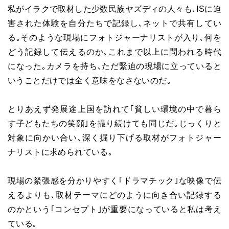
私がイラクで取材した少数民族ヤズディの人々も､ISに迫
害された体験を自分たちで記録し､ネットで共有してい
る｡そのような現場にフォトジャーナリストが入り､何を
どう記録して伝えるのか､これまで以上に問われる時代
になった｡カメラを持ち､ただ緊迫の現場に立っていると
いうことだけでは全く意味をなさないのだ｡
とりあえず発展途上国を訪れて｢貧しい環境の中で暮ら
す子どもたちの笑顔｣を撮り続けても同じだ｡じっくりと
対象に向かい合い､深く掘り下げる取材がフォトジャー
ナリストに求められている｡
現場の緊張感を分かりやすく｢ドラマチック｣な映像で伝
えるよりも､取材テーマにどのように向き合い記録する
のかという｢コンセプト｣が重要になっていると私は考え
ている｡