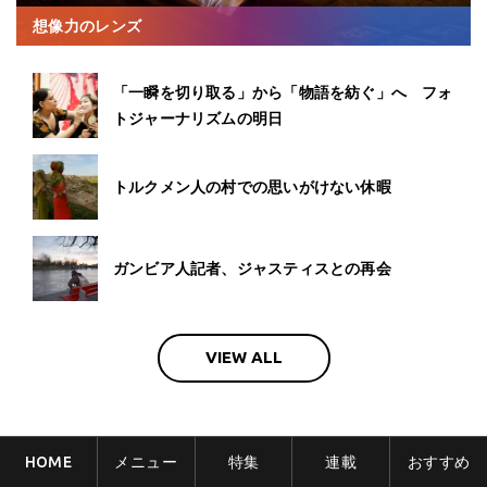
想像力のレンズ
「一瞬を切り取る」から「物語を紡ぐ」へ フォ
トジャーナリズムの明日
トルクメン人の村での思いがけない休暇
ガンビア人記者、ジャスティスとの再会
VIEW ALL
HOME
メニュー
特集
連載
おすすめ