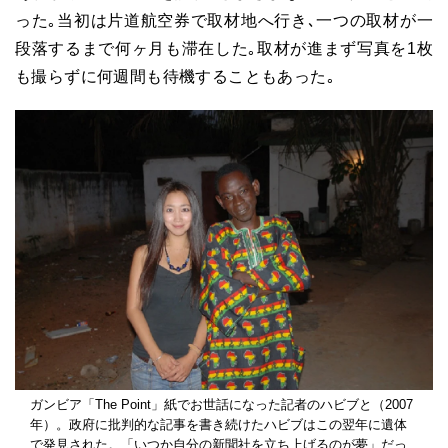
った｡当初は片道航空券で取材地へ行き､一つの取材が一
段落するまで何ヶ月も滞在した｡取材が進まず写真を1枚
も撮らずに何週間も待機することもあった｡
ガンビア「The Point」紙でお世話になった記者のハビブと（2007
年）。政府に批判的な記事を書き続けたハビブはこの翌年に遺体
で発見された。「いつか自分の新聞社を立ち上げるのが夢」だっ