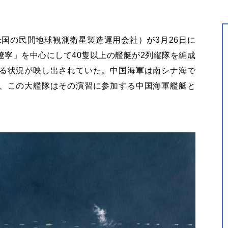
s：米国の民間地球観測衛星製造運用会社）が3月26日に
寧」を中心にして40隻以上の艦艇が2列縦隊を編成
る状況が映し出されていた。中国海軍は南シナ海で
、この大艦隊はその演習に参加する中国海軍艦艇と