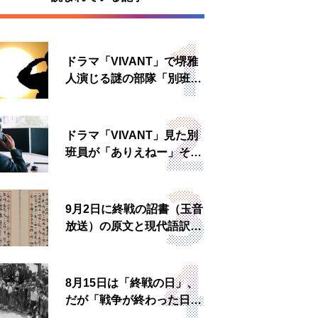
ドラマ「VIVANT」で堺雅
人演じる謎の部隊「別班」
は実在する？内情知る人物
に聞いた
ドラマ「VIVANT」見た別
班員が「ありえねー」その
理由とは 非公然組織ゆえ
の悲哀
9月2日に終戦の詔書（玉音
放送）の原文と現代語訳を
読む もう一つの「終戦の
日」
8月15日は「終戦の日」、
だが「戦争が終わった日」
は国によって異なる？