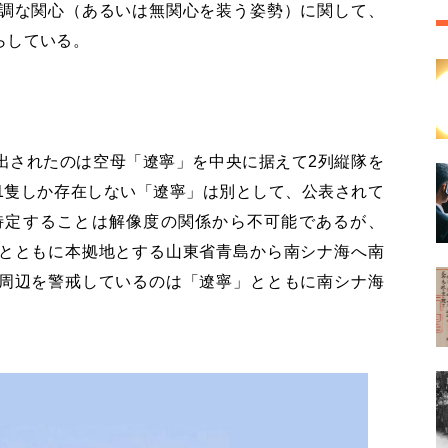
調な関心（あるいは無関心を装う姿勢）に関して、
らしている。
出されたのは空母「遼寧」を中央に据えて2列縦隊を
1隻しか存在しない「遼寧」は別として、公表されて
特定することは解像度の関係から不可能であるが、
とともに本拠地とする山東省青島から南シナ海へ南
周辺を警戒しているのは「遼寧」とともに南シナ海