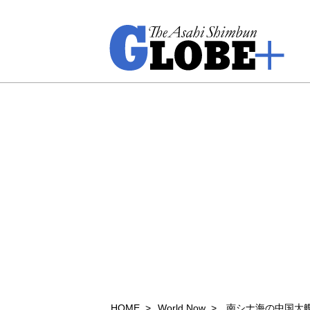
HOME
World Now
南シナ海の中国大