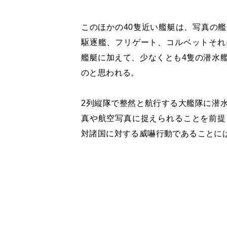
このほかの40隻近い艦艇は、写真の
駆逐艦、フリゲート、コルベットそれ
艦艇に加えて、少なくとも4隻の潜水
のと思われる。
2列縦隊で整然と航行する大艦隊に潜
真や航空写真に捉えられることを前提
対諸国に対する威嚇行動であることに