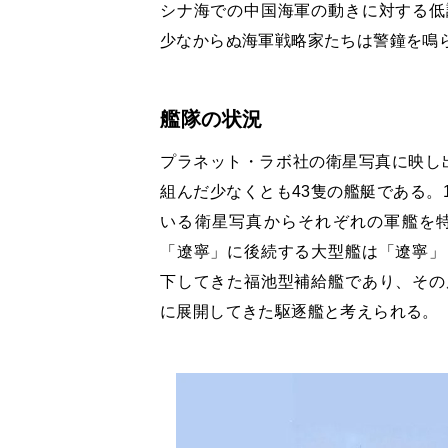
シナ海での中国海軍の動きに対する低
少なからぬ海軍戦略家たちは警鐘を鳴
艦隊の状況
プラネット・ラボ社の衛星写真に映し
組んだ少なくとも43隻の艦艇である。
いる衛星写真からそれぞれの軍艦を
「遼寧」に後続する大型艦は「遼寧」
下してきた福池型補給艦であり、その
に展開してきた駆逐艦と考えられる。