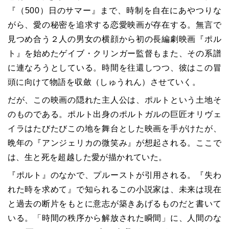
『（
500
）日のサマー』まで、時制を自在にあやつりな
がら、愛の秘密を追求する恋愛映画が存在する。無言で
見つめ合う２人の男女の横顔から初の長編劇映画『ポル
ト』を始めたゲイブ・クリンガー監督もまた、その系譜
に連なろうとしている。時間を往還しつつ、彼はこの冒
頭に向けて物語を収斂（しゅうれん）させていく。
だが、この映画の隠れた主人公は、ポルトという土地そ
のものである。ポルト出身のポルトガルの巨匠オリヴェ
イラはたびたびこの地を舞台とした映画を手がけたが、
晩年の『アンジェリカの微笑み』が想起される。ここで
は、生と死を超越した愛が描かれていた。
『ポルト』のなかで、プルーストが引用される。『失わ
れた時を求めて』で知られるこの小説家は、未来は現在
と過去の断片をもとに意志が築きあげるものだと書いて
いる。「時間の秩序から解放された瞬間」に、人間のな