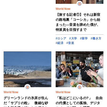
World Now
【旅する記者①】それは新宿
の路地裏「コーシカ」から始
まった―音楽を諦めた僕が、
特派員を目指すまで
#ロシア
#大学
#留学
#働き方
#経済
#音楽
World Now
World Now
グリーンランドの氷床が生ん
「私はどこにいるの?」 自由
だ「サプリの粒」 微細な砂
の代償としての孤独、デジタ