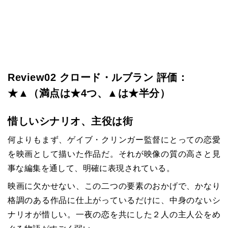
Review02
クロード・ルブラン 評価：
★▲
（満点は
★4
つ、
▲
は
★
半分）
惜しいシナリオ、主役は街
何よりもまず、ゲイブ・クリンガー監督にとっての恋愛
を映画として描いた作品だ。それが映像の質の高さと見
事な編集を通して、明確に表現されている。
映画に欠かせない、この二つの要素のおかげで、かなり
格調のある作品に仕上がっているだけに、中身のないシ
ナリオが惜しい。一夜の恋を共にした２人の主人公をめ