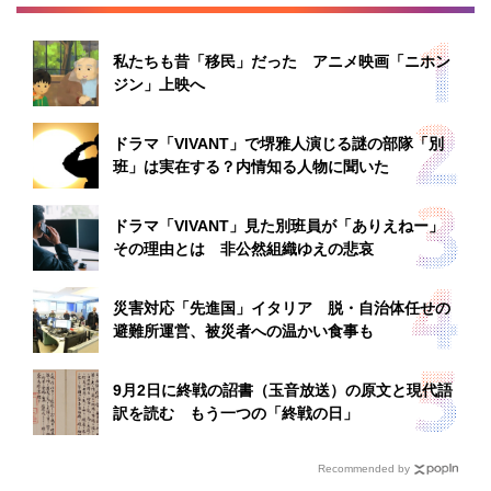
私たちも昔「移民」だった アニメ映画「ニホン
ジン」上映へ
ドラマ「VIVANT」で堺雅人演じる謎の部隊「別
班」は実在する？内情知る人物に聞いた
ドラマ「VIVANT」見た別班員が「ありえねー」
その理由とは 非公然組織ゆえの悲哀
災害対応「先進国」イタリア 脱・自治体任せの
避難所運営、被災者への温かい食事も
9月2日に終戦の詔書（玉音放送）の原文と現代語
訳を読む もう一つの「終戦の日」
Recommended by