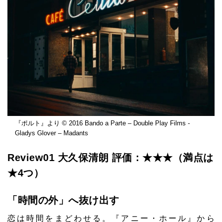
『ポルト』より © 2016 Bando a Parte – Double Play Films -
Gladys Glover – Madants
Review01
大久保清朗
評価：★★★（満点は
★4つ）
「時間の外」へ抜け出す
恋は時間をまどわせる。『アニー・ホール』から