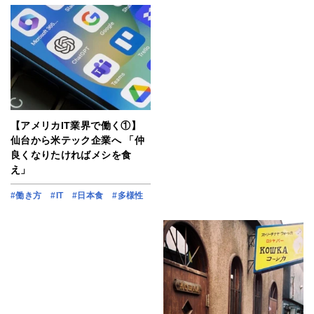
【アメリカIT業界で働く①】
仙台から米テック企業へ 「仲
良くなりたければメシを食
え」
#働き方
#IT
#日本食
#多様性