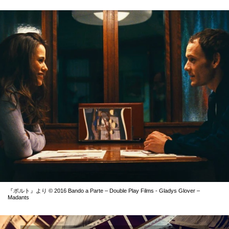
『ポルト』より © 2016 Bando a Parte – Double Play Films - Gladys Glover –
Madants