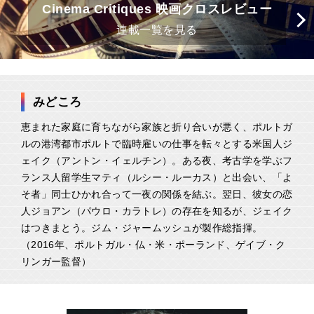
Cinema Critiques 映画クロスレビュー
連載一覧を見る
みどころ
恵まれた家庭に育ちながら家族と折り合いが悪く、ポルトガ
ルの港湾都市ポルトで臨時雇いの仕事を転々とする米国人ジ
ェイク（アントン・イェルチン）。ある夜、考古学を学ぶフ
ランス人留学生マティ（ルシー・ルーカス）と出会い、「よ
そ者」同士ひかれ合って一夜の関係を結ぶ。翌日、彼女の恋
人ジョアン（パウロ・カラトレ）の存在を知るが、ジェイク
はつきまとう。ジム・ジャームッシュが製作総指揮。
（2016年、ポルトガル・仏・米・ポーランド、ゲイブ・ク
リンガー監督）