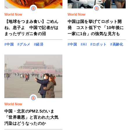
World Now
World Now
【地球をつまみ食い】ごめん
中国は国を挙げてロボット開
ね、息子よ 中国で記者がは
発 コスト低下で 「10年後に
まったザリガニ食の沼
一家に1台」の強気な見方も
#中国
#グルメ
#経済
#中国
#AI
#ロボット
#高齢化
World Now
中国・北京のPM2.5のいま
「世界最悪」と言われた大気
汚染はどうなったのか