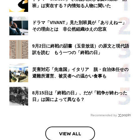
班」は実在する？内情知る人物に聞いた
ドラマ「VIVANT」見た別班員が「ありえねー」
その理由とは 非公然組織ゆえの悲哀
9月2日に終戦の詔書（玉音放送）の原文と現代語
訳を読む もう一つの「終戦の日」
災害対応「先進国」イタリア 脱・自治体任せの
避難所運営、被災者への温かい食事も
8月15日は「終戦の日」、だが「戦争が終わった
日」は国によって異なる？
Recommended by
VIEW ALL