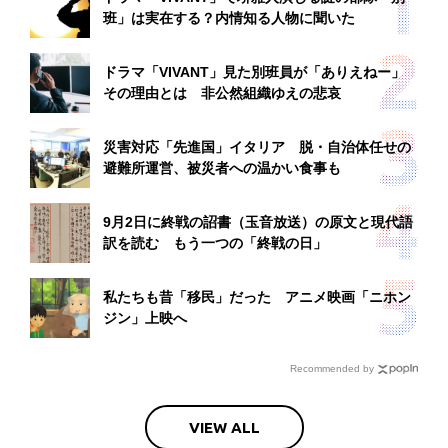
班」は実在する？内情知る人物に聞いた
ドラマ「VIVANT」見た別班員が「ありえねー」
その理由とは 非公然組織ゆえの悲哀
災害対応「先進国」イタリア 脱・自治体任せの
避難所運営、被災者への温かい食事も
9月2日に終戦の詔書（玉音放送）の原文と現代語
訳を読む もう一つの「終戦の日」
私たちも昔「移民」だった アニメ映画「ニホン
ジン」上映へ
Recommended by
VIEW ALL