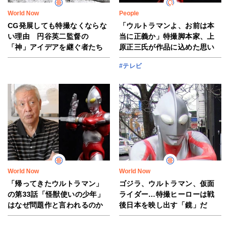
World Now
People
CG発展しても特撮なくならな
「ウルトラマンよ、お前は本
い理由 円谷英二監督の
当に正義か」特撮脚本家、上
「神」アイデアを継ぐ者たち
原正三氏が作品に込めた思い
#テレビ
World Now
World Now
「帰ってきたウルトラマン」
ゴジラ、ウルトラマン、仮面
の第33話「怪獣使いの少年」
ライダー…特撮ヒーローは戦
はなぜ問題作と言われるのか
後日本を映し出す「鏡」だ