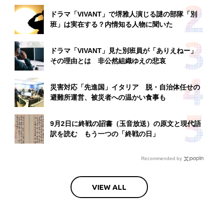
ドラマ「VIVANT」で堺雅人演じる謎の部隊「別
班」は実在する？内情知る人物に聞いた
ドラマ「VIVANT」見た別班員が「ありえねー」
その理由とは 非公然組織ゆえの悲哀
災害対応「先進国」イタリア 脱・自治体任せの
避難所運営、被災者への温かい食事も
9月2日に終戦の詔書（玉音放送）の原文と現代語
訳を読む もう一つの「終戦の日」
Recommended by
VIEW ALL