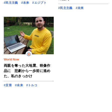
#民主主義
#未来
#エジプト
#民主主義
#未来
World Now
両親を奪った大地震、映像作
品に 悲劇から一歩前に進め
た、私のきっかけ
#災害
#未来
#トルコ