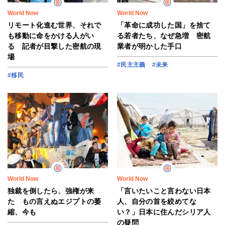
World Now
World Now
リモート化進む世界、それで
「革命に成功した国」を捨て
も移動に命をかける人がい
る若者たち、なぜ急増 密航
る 記者が目撃した密航の現
業者が明かした手口
場
#民主主義
#未来
#移民
World Now
World Now
独裁を倒したら、強権が来
「言いたいこと言わない日本
た もの言えぬエジプトの萎
人、自分の首を絞めてな
縮、今も
い？」日本に住んだシリア人
の疑問