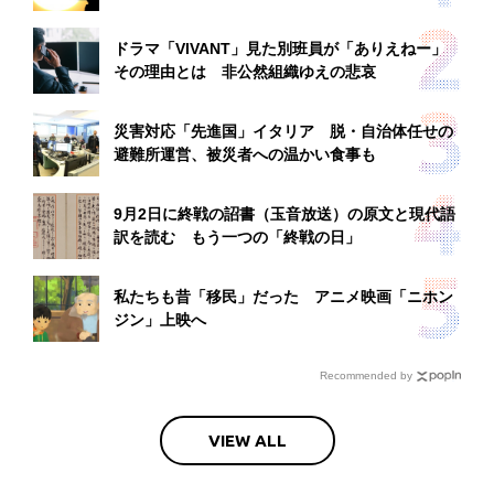
ドラマ「VIVANT」見た別班員が「ありえねー」
その理由とは 非公然組織ゆえの悲哀
災害対応「先進国」イタリア 脱・自治体任せの
避難所運営、被災者への温かい食事も
9月2日に終戦の詔書（玉音放送）の原文と現代語
訳を読む もう一つの「終戦の日」
私たちも昔「移民」だった アニメ映画「ニホン
ジン」上映へ
Recommended by
VIEW ALL