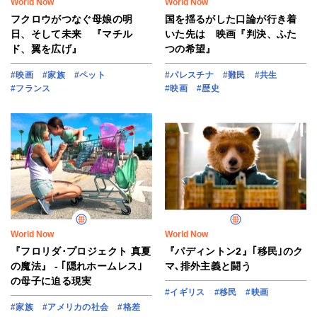
World Now
World Now
フクロウがつなぐ母娘の明
国を揺るがした口論が行き着
日、そして未来 『マチル
いた先は 映画『判決、ふた
ド、翼を広げ』
つの希望』
#映画
#家族
#ペット
#パレスチナ
#難民
#共生
#フランス
#映画
#歴史
World Now
World Now
『フロリダ･プロジェクト 真夏
『パディントン2』｢移民｣のク
の魔法』 - ｢隠れホームレス｣
マ､排外主義と闘う
の母子に迫る現実
#イギリス
#移民
#映画
#家族
#アメリカの社会
#格差