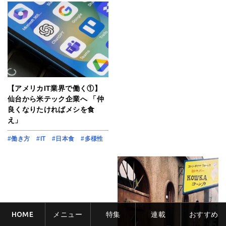
【アメリカIT業界で働く①】
仙台から米テック企業へ 「仲
良くなりたければメシを食
え」
#働き方
#IT
#日本食
#多様性
HOME
メニュー
特集
連載
おすすめ