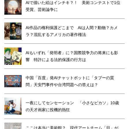
AIで描いた絵はインチキ？！ 美術コンテストで1位
受賞、芸術論争に
AI作品の権利保護どこまで AIは人間？動物？カメ
ラ？混乱するアメリカの著作権法
AIもいずれ「発明者」に？国際競争力の将来にも影
響 特許による法的保護の行方は
中国「百度」発AIチャットボットに「タブーの質
問」天安門事件や台湾問題への答えは？
一夜にしてセンセーション 「小さなピカソ」10歳
の天才画家に投機的熱狂
ここは本当に美術館？ 現代アートチーム「目」が