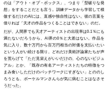
のは「アウト・オブ・ボックス」、つまり「型破りな発
想」をすることだとも言う。訓練データから学習して模
倣するだけのAIには、直感や独自性はない。彼の言葉を
借りれば「天才の作品をつくることはできない」のだ。
だが、人間界でも天才アーティストの出現率は0.1％にも
満たないだろうから、AI界の0％と大差はない。作品を
気に入り、数十万円から百万円相当の対価を支払いたい
という人がい続ける限り、どれだけ美術評論家たちが声
を荒らげて「ただ見栄えがいいだけの、心のないビジュ
アル」とか、「既存の有名アーティストたちの特徴をつ
まみ食いしただけのパッチワークにすぎない」とののし
ろうとも、ボーケルマンさんらが気に病むことはなさそ
うだった。