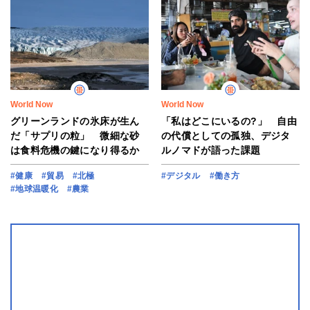
World Now
World Now
グリーンランドの氷床が生ん
「私はどこにいるの?」 自由
だ「サプリの粒」 微細な砂
の代償としての孤独、デジタ
は食料危機の鍵になり得るか
ルノマドが語った課題
#健康
#貿易
#北極
#デジタル
#働き方
#地球温暖化
#農業