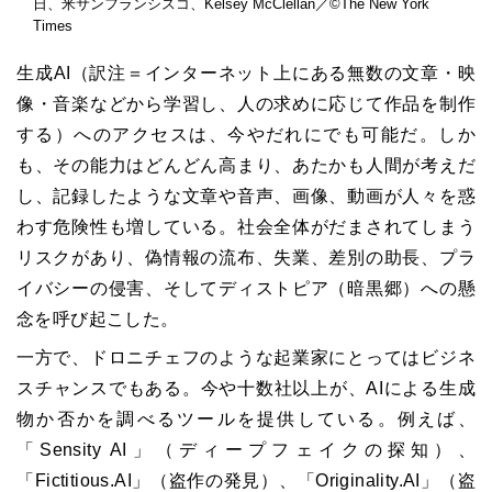
日、米サンフランシスコ、Kelsey McClellan／©The New York
Times
生成AI（訳注＝インターネット上にある無数の文章・映
像・音楽などから学習し、人の求めに応じて作品を制作
する）へのアクセスは、今やだれにでも可能だ。しか
も、その能力はどんどん高まり、あたかも人間が考えだ
し、記録したような文章や音声、画像、動画が人々を惑
わす危険性も増している。社会全体がだまされてしまう
リスクがあり、偽情報の流布、失業、差別の助長、プラ
イバシーの侵害、そしてディストピア（暗黒郷）への懸
念を呼び起こした。
一方で、ドロニチェフのような起業家にとってはビジネ
スチャンスでもある。今や十数社以上が、AIによる生成
物か否かを調べるツールを提供している。例えば、
「Sensity AI」（ディープフェイクの探知）、
「Fictitious.AI」（盗作の発見）、「Originality
.
AI」（盗