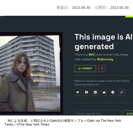
更新日：
2023.06.30
公開日：
2023.06.30
「AIによる生成」と明記されたOptic社の画面サンプル＝Optic via The New York
Times／©The New York Times