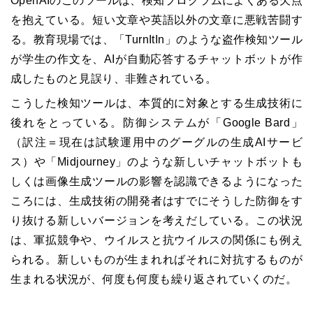
OpenAIのこのツールは、検知プログラムによくある欠点
を抱えている。短い文章や英語以外の文章に悪戦苦闘す
る。教育現場では、「TurnItIn」のような盗作検知ツール
が学生の作文を、AIが自動応答するチャットボットが作
成したものと見誤り、非難されている。
こうした検知ツールは、本質的に対象とする生成技術に
後れをとっている。防御システムが「Google Bard」
（訳注＝現在は試験運用中のグーグルの生成AIサービ
ス）や「Midjourney」のような新しいチャットボットも
しくは画像生成ツールの影響を認識できるようになった
ころには、生成技術の開発者はすでにそうした防御をす
り抜ける新しいバージョンを考えだしている。この状況
は、軍拡競争や、ウイルスと抗ウイルスの関係にも例え
られる。新しいものが生まれればそれに対抗するものが
生まれる状況が、何度も何度も繰り返されていくのだ。