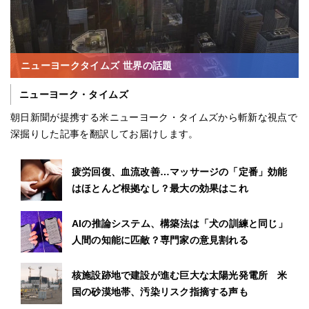
ニューヨークタイムズ 世界の話題
ニューヨーク・タイムズ
朝日新聞が提携する米ニューヨーク・タイムズから斬新な視点で
深掘りした記事を翻訳してお届けします。
疲労回復、血流改善…マッサージの「定番」効能
はほとんど根拠なし？最大の効果はこれ
AIの推論システム、構築法は「犬の訓練と同じ」
人間の知能に匹敵？専門家の意見割れる
核施設跡地で建設が進む巨大な太陽光発電所 米
国の砂漠地帯、汚染リスク指摘する声も