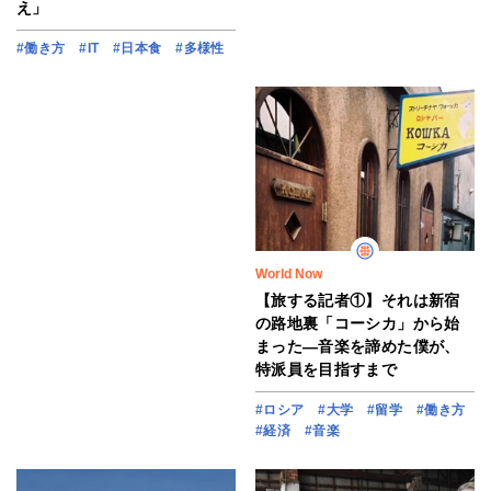
え」
#働き方
#IT
#日本食
#多様性
World Now
【旅する記者①】それは新宿
の路地裏「コーシカ」から始
まった―音楽を諦めた僕が、
特派員を目指すまで
#ロシア
#大学
#留学
#働き方
#経済
#音楽