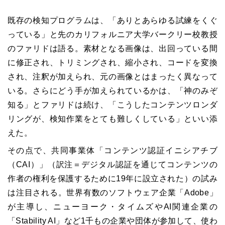
既存の検知プログラムは、「ありとあらゆる試練をくぐ
っている」と先のカリフォルニア大学バークリー校教授
のファリドは語る。素材となる画像は、出回っている間
に修正され、トリミングされ、縮小され、コードを変換
され、注釈が加えられ、元の画像とはまったく異なって
いる。さらにどう手が加えられているかは、「神のみぞ
知る」とファリドは続け、「こうしたコンテンツロンダ
リングが、検知作業をとても難しくしている」といい添
えた。
その点で、共同事業体「コンテンツ認証イニシアチブ
（CAI）」（訳注＝デジタル認証を通じてコンテンツの
作者の権利を保護するために19年に設立された）の試み
は注目される。世界有数のソフトウェア企業「Adobe」
が主導し、ニューヨーク・タイムズやAI関連企業の
「Stability AI」など1千もの企業や団体が参加して、使わ