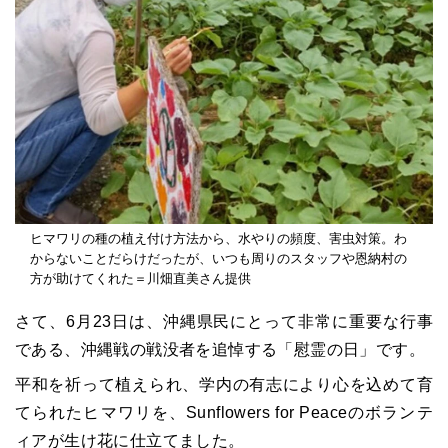
ヒマワリの種の植え付け方法から、水やりの頻度、害虫対策。わ
からないことだらけだったが、いつも周りのスタッフや恩納村の
方が助けてくれた＝川畑直美さん提供
さて、6月23日は、沖縄県民にとって非常に重要な行事
である、沖縄戦の戦没者を追悼する「慰霊の日」です。
平和を祈って植えられ、学内の有志により心を込めて育
てられたヒマワリを、Sunflowers for Peaceのボランテ
ィアが生け花に仕立てました。