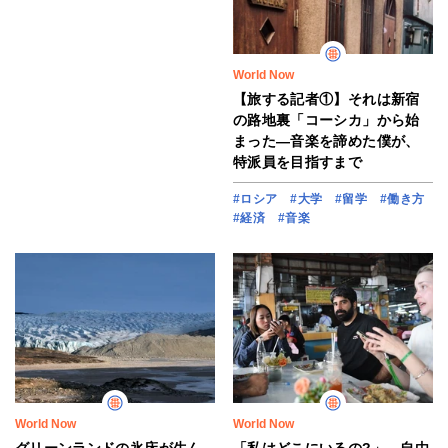
World Now
【旅する記者①】それは新宿
の路地裏「コーシカ」から始
まった―音楽を諦めた僕が、
特派員を目指すまで
#ロシア
#大学
#留学
#働き方
#経済
#音楽
World Now
World Now