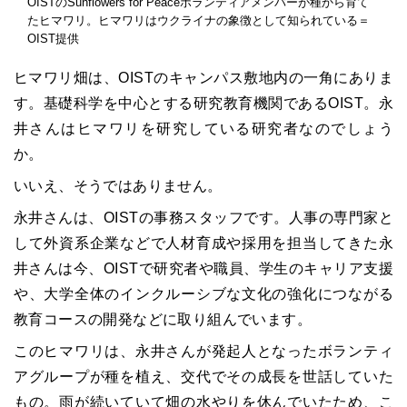
OISTのSunflowers for Peaceボランティアメンバーが種から育て
たヒマワリ。ヒマワリはウクライナの象徴として知られている＝
OIST提供
ヒマワリ畑は、OISTのキャンパス敷地内の一角にありま
す。基礎科学を中心とする研究教育機関であるOIST。永
井さんはヒマワリを研究している研究者なのでしょう
か。
いいえ、そうではありません。
永井さんは、OISTの事務スタッフです。人事の専門家と
して外資系企業などで人材育成や採用を担当してきた永
井さんは今、OISTで研究者や職員、学生のキャリア支援
や、大学全体のインクルーシブな文化の強化につながる
教育コースの開発などに取り組んでいます。
このヒマワリは、永井さんが発起人となったボランティ
アグループが種を植え、交代でその成長を世話していた
もの。雨が続いていて畑の水やりを休んでいたため、こ