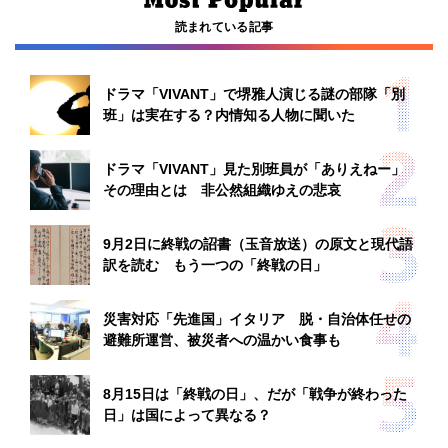
読まれている記事
ドラマ「VIVANT」で堺雅人演じる謎の部隊「別
班」は実在する？内情知る人物に聞いた
ドラマ「VIVANT」見た別班員が「ありえねー」
その理由とは 非公然組織ゆえの悲哀
9月2日に終戦の詔書（玉音放送）の原文と現代語
訳を読む もう一つの「終戦の日」
災害対応「先進国」イタリア 脱・自治体任せの
避難所運営、被災者への温かい食事も
8月15日は「終戦の日」、だが「戦争が終わった
日」は国によって異なる？