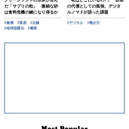
グリーンランドの氷床が生ん
「私はどこにいるの?」 自由
だ「サプリの粒」 微細な砂
の代償としての孤独、デジタ
は食料危機の鍵になり得るか
ルノマドが語った課題
#健康
#貿易
#北極
#デジタル
#働き方
#地球温暖化
#農業