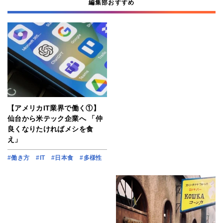
編集部おすすめ
【アメリカIT業界で働く①】
仙台から米テック企業へ 「仲
良くなりたければメシを食
え」
#働き方
#IT
#日本食
#多様性