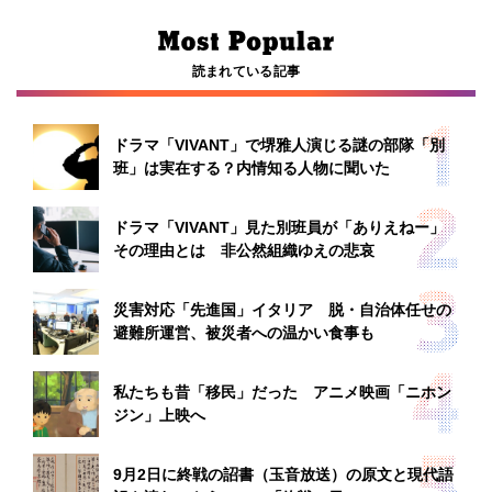
読まれている記事
ドラマ「VIVANT」で堺雅人演じる謎の部隊「別
班」は実在する？内情知る人物に聞いた
ドラマ「VIVANT」見た別班員が「ありえねー」
その理由とは 非公然組織ゆえの悲哀
災害対応「先進国」イタリア 脱・自治体任せの
避難所運営、被災者への温かい食事も
私たちも昔「移民」だった アニメ映画「ニホン
ジン」上映へ
9月2日に終戦の詔書（玉音放送）の原文と現代語