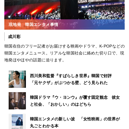
現地発 韓国エンタメ事情
成川彩
韓国在住のフリー記者がお届けする映画やドラマ、K-POPなどの
韓国エンタメニュース。リアルな韓国社会に絡めた切り口で、現
地発ほやほやの話題に迫ります。
西川美和監督『すばらしき世界』韓国で好評
「元ヤクザ」がぶつかる壁、どう見られた
韓国ドラマ『ウ・ヨンウ』が覆す固定観念 彼女
と社会、「おかしい」のはどちら
韓国エンタメの新しい波 「女性映画」の世界が
丸ごとわかる本