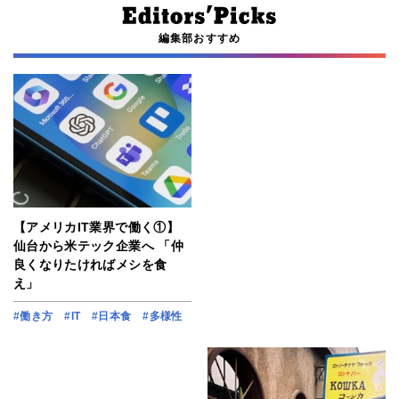
編集部おすすめ
【アメリカIT業界で働く①】
仙台から米テック企業へ 「仲
良くなりたければメシを食
え」
#働き方
#IT
#日本食
#多様性