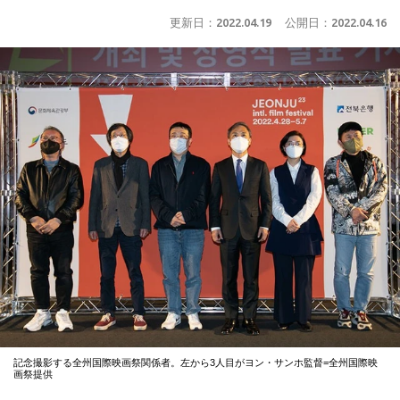
更新日：
2022.04.19
公開日：
2022.04.16
記念撮影する全州国際映画祭関係者。左から3人目がヨン・サンホ監督=全州国際映
画祭提供