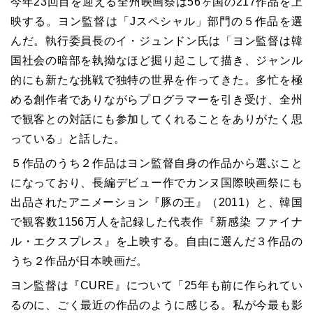
今年23回目を迎える全州映画祭は56ヶ国の217作品を上
映する。ヨン監督は「Jスペシャル」部門の５作品を選
んだ。執行委員長のイ・ジュンドン氏は「ヨン監督は韓
国社会の暗部を執拗なほど掘り起こして描き、ジャンル
的にも新たな挑戦で独特の世界を作ってきた。多忙を極
める創作者でありながらプログラマーを引き受け、全州
で観客との対話にも参加してくれることをありがたく思
っている」と話した。
５作品のうち２作品はヨン監督自身の作品から選ぶこと
になっており、長編デビュー作でカンヌ国際映画祭にも
出品されたアニメーション『豚の王』（2011）と、韓国
で観客数1156万人を記録した代表作『新感染 ファイナ
ル・エクスプレス』を上映する。自由に選んだ３作品の
うち２作品が日本映画だ。
ヨン監督は『CURE』について「25年も前に作られてい
るのに、ごく最近の作品のように感じる。私が今最も影