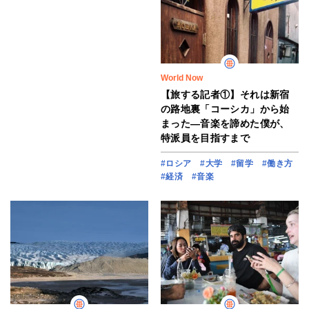
World Now
【旅する記者①】それは新宿
の路地裏「コーシカ」から始
まった―音楽を諦めた僕が、
特派員を目指すまで
#ロシア
#大学
#留学
#働き方
#経済
#音楽