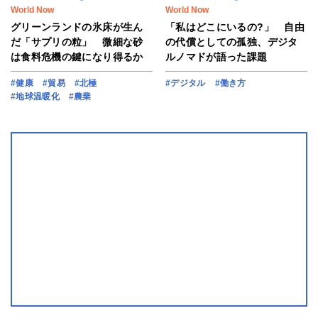
World Now
World Now
グリーンランドの氷床が生ん
「私はどこにいるの?」 自由
だ「サプリの粒」 微細な砂
の代償としての孤独、デジタ
は食料危機の鍵になり得るか
ルノマドが語った課題
#健康
#貿易
#北極
#デジタル
#働き方
#地球温暖化
#農業