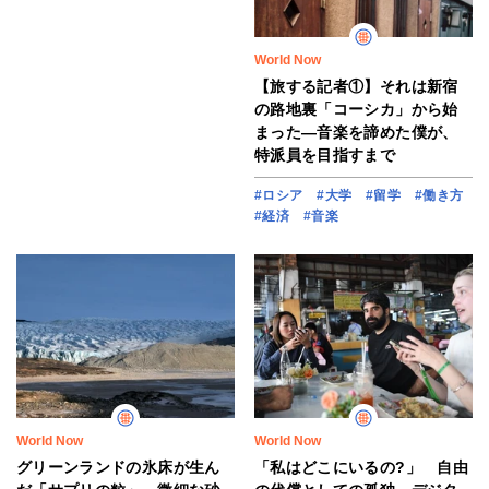
World Now
【旅する記者①】それは新宿
の路地裏「コーシカ」から始
まった―音楽を諦めた僕が、
特派員を目指すまで
#ロシア
#大学
#留学
#働き方
#経済
#音楽
World Now
World Now
グリーンランドの氷床が生ん
「私はどこにいるの?」 自由