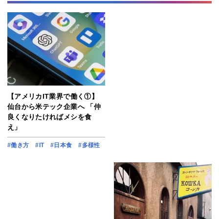
【アメリカIT業界で働く①】
仙台から米テック企業へ 「仲
良くなりたければメシを食
え」
#働き方
#IT
#日本食
#多様性