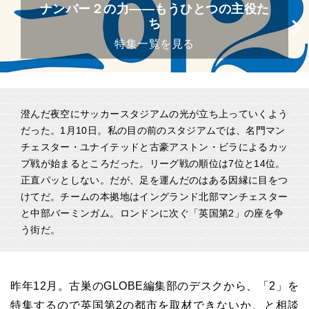
ナンバー２の力――もうひとつの主役た
ち
特集一覧を見る
澄んだ夜空にサッカースタジアムの光が立ち上っていくよう
だった。1月10日。私の目の前のスタジアムでは、名門マン
チェスター・ユナイテッドと古豪アストン・ビラによるカッ
プ戦が始まるところだった。リーグ戦の順位は7位と14位。
正直パッとしない。だが、足を運んだのはある因縁に目をつ
けてだ。チームの本拠地はイングランド北部マンチェスター
と中部バーミンガム。ロンドンに次ぐ「英国第2」の座を争
う街だ。
昨年12月。古巣のGLOBE編集部のデスクから、「2」を
特集するので英国第2の都市を取材できないか、と相談