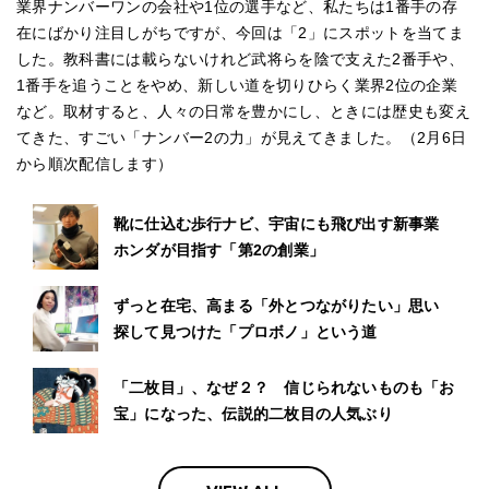
業界ナンバーワンの会社や1位の選手など、私たちは1番手の存
在にばかり注目しがちですが、今回は「2」にスポットを当てま
した。教科書には載らないけれど武将らを陰で支えた2番手や、
1番手を追うことをやめ、新しい道を切りひらく業界2位の企業
など。取材すると、人々の日常を豊かにし、ときには歴史も変え
てきた、すごい「ナンバー2の力」が見えてきました。（2月6日
から順次配信します）
靴に仕込む歩行ナビ、宇宙にも飛び出す新事業
ホンダが目指す「第2の創業」
ずっと在宅、高まる「外とつながりたい」思い
探して見つけた「プロボノ」という道
「二枚目」、なぜ２？ 信じられないものも「お
宝」になった、伝説的二枚目の人気ぶり