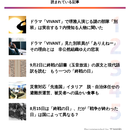
読まれている記事
ドラマ「VIVANT」で堺雅人演じる謎の部隊「別
班」は実在する？内情知る人物に聞いた
ドラマ「VIVANT」見た別班員が「ありえねー」
その理由とは 非公然組織ゆえの悲哀
9月2日に終戦の詔書（玉音放送）の原文と現代語
訳を読む もう一つの「終戦の日」
災害対応「先進国」イタリア 脱・自治体任せの
避難所運営、被災者への温かい食事も
8月15日は「終戦の日」、だが「戦争が終わった
日」は国によって異なる？
Recommended by