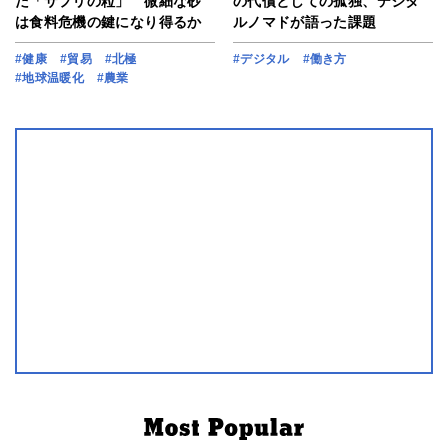
だ「サプリの粒」 微細な砂
の代償としての孤独、デジタ
は食料危機の鍵になり得るか
ルノマドが語った課題
#健康
#貿易
#北極
#デジタル
#働き方
#地球温暖化
#農業